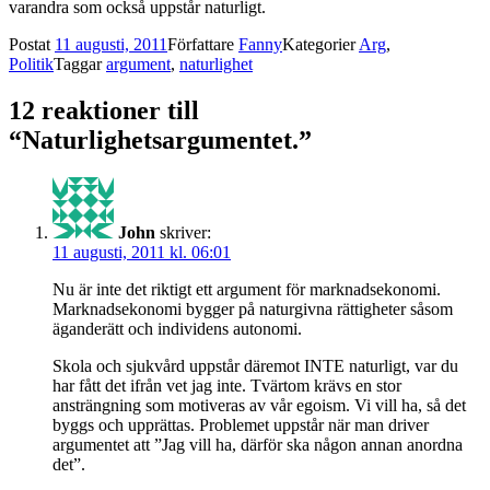
varandra som också uppstår naturligt.
Postat
11 augusti, 2011
Författare
Fanny
Kategorier
Arg
,
Politik
Taggar
argument
,
naturlighet
12 reaktioner till
“Naturlighetsargumentet.”
John
skriver:
11 augusti, 2011 kl. 06:01
Nu är inte det riktigt ett argument för marknadsekonomi.
Marknadsekonomi bygger på naturgivna rättigheter såsom
äganderätt och individens autonomi.
Skola och sjukvård uppstår däremot INTE naturligt, var du
har fått det ifrån vet jag inte. Tvärtom krävs en stor
ansträngning som motiveras av vår egoism. Vi vill ha, så det
byggs och upprättas. Problemet uppstår när man driver
argumentet att ”Jag vill ha, därför ska någon annan anordna
det”.