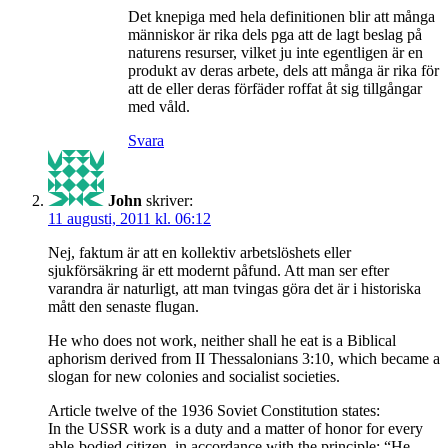
Det knepiga med hela definitionen blir att många
människor är rika dels pga att de lagt beslag på
naturens resurser, vilket ju inte egentligen är en
produkt av deras arbete, dels att många är rika för
att de eller deras förfäder roffat åt sig tillgångar
med våld.
Svara
John
skriver:
11 augusti, 2011 kl. 06:12
Nej, faktum är att en kollektiv arbetslöshets eller
sjukförsäkring är ett modernt påfund. Att man ser efter
varandra är naturligt, att man tvingas göra det är i historiska
mått den senaste flugan.
He who does not work, neither shall he eat is a Biblical
aphorism derived from II Thessalonians 3:10, which became a
slogan for new colonies and socialist societies.
Article twelve of the 1936 Soviet Constitution states:
In the USSR work is a duty and a matter of honor for every
able-bodied citizen, in accordance with the principle: “He