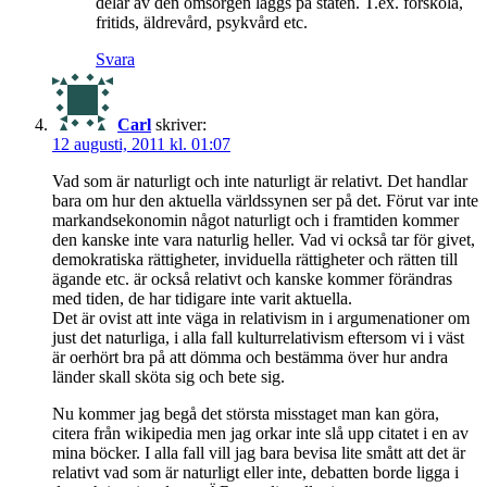
delar av den omsorgen läggs på staten. T.ex. förskola,
fritids, äldrevård, psykvård etc.
Svara
Carl
skriver:
12 augusti, 2011 kl. 01:07
Vad som är naturligt och inte naturligt är relativt. Det handlar
bara om hur den aktuella världssynen ser på det. Förut var inte
markandsekonomin något naturligt och i framtiden kommer
den kanske inte vara naturlig heller. Vad vi också tar för givet,
demokratiska rättigheter, inviduella rättigheter och rätten till
ägande etc. är också relativt och kanske kommer förändras
med tiden, de har tidigare inte varit aktuella.
Det är ovist att inte väga in relativism in i argumenationer om
just det naturliga, i alla fall kulturrelativism eftersom vi i väst
är oerhört bra på att dömma och bestämma över hur andra
länder skall sköta sig och bete sig.
Nu kommer jag begå det största misstaget man kan göra,
citera från wikipedia men jag orkar inte slå upp citatet i en av
mina böcker. I alla fall vill jag bara bevisa lite smått att det är
relativt vad som är naturligt eller inte, debatten borde ligga i