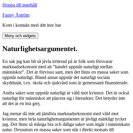
Hoppa till innehåll
Fanny Åström
Kom i kontakt med ditt inre hat
Meny och widgets
Naturlighetsargumentet.
En sak jag kan bli så jävla irriterad på är folk som försvarar
marknadsekonomi med att ”handel uppstår naturligt mellan
människor”. Det är förvisso sant, men det finns en massa saker som
uppstår naturligt. Bland annat uppstår det naturligt sociala
skyddsnät, t.ex. skola och sjukvård som är gemensamt finansierade.
Andra saker som uppstår naturligt är våld mot kvinnor. Det är också
naturligt för människor att placera sig i hierarkier. Det betyder inte
att det är en bra grej.
Jag menar då inte att jämföra marknadsekonomi med våld mot
kvinnor, men hela naturlighetsargumentet är jävligt märkligt tycker
jag. Det finns så många bra och dåliga saker som ingår i människans
natur. Dessutom en massa saker som står i direkt motsats till