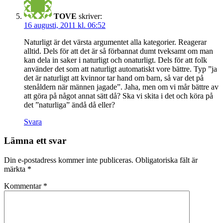
TOVE
skriver:
16 augusti, 2011 kl. 06:52
Naturligt är det värsta argumentet alla kategorier. Reagerar
alltid. Dels för att det är så förbannat dumt tveksamt om man
kan dela in saker i naturligt och onaturligt. Dels för att folk
använder det som att naturligt automatiskt vore bättre. Typ ”ja
det är naturligt att kvinnor tar hand om barn, så var det på
stenåldern när männen jagade”. Jaha, men om vi mår bättre av
att göra på något annat sätt då? Ska vi skita i det och köra på
det ”naturliga” ändå då eller?
Svara
Lämna ett svar
Din e-postadress kommer inte publiceras.
Obligatoriska fält är
märkta
*
Kommentar
*