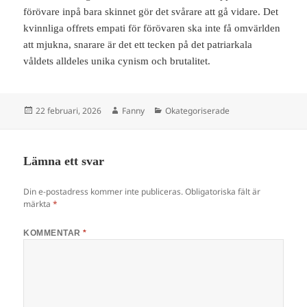
förövare inpå bara skinnet gör det svårare att gå vidare. Det
kvinnliga offrets empati för förövaren ska inte få omvärlden
att mjukna, snarare är det ett tecken på det patriarkala
våldets alldeles unika cynism och brutalitet.
Postat
Författare
Kategorier
22 februari, 2026
Fanny
Okategoriserade
Lämna ett svar
Din e-postadress kommer inte publiceras.
Obligatoriska fält är
märkta
*
KOMMENTAR
*