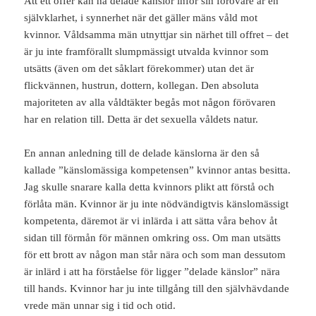
Att ett offer kan ha delade känslor inför sin förövare är en
självklarhet, i synnerhet när det gäller mäns våld mot
kvinnor. Våldsamma män utnyttjar sin närhet till offret – det
är ju inte framförallt slumpmässigt utvalda kvinnor som
utsätts (även om det såklart förekommer) utan det är
flickvännen, hustrun, dottern, kollegan. Den absoluta
majoriteten av alla våldtäkter begås mot någon förövaren
har en relation till. Detta är det sexuella våldets natur.
En annan anledning till de delade känslorna är den så
kallade ”känslomässiga kompetensen” kvinnor antas besitta.
Jag skulle snarare kalla detta kvinnors plikt att förstå och
förlåta män. Kvinnor är ju inte nödvändigtvis känslomässigt
kompetenta, däremot är vi inlärda i att sätta våra behov åt
sidan till förmån för männen omkring oss. Om man utsätts
för ett brott av någon man står nära och som man dessutom
är inlärd i att ha förståelse för ligger ”delade känslor” nära
till hands. Kvinnor har ju inte tillgång till den självhävdande
vrede män unnar sig i tid och otid.