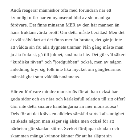
Ändå reagerar människor ofta med förundran när ett
kvinnligt offer har en nyanserad bild av sin manliga
förövare. Det finns minsann MER av den här mannen än
hans fruktansvärda brott! Om detta måste berättas! Men det
är väl självklart att det finns mer än brotten, det går ju inte
att våldta sin fru alla dygnets timmar. Nån gång måste man
ju äta frukost, gå till jobbet, småprata lite. Det gör väl säkert
”kurdiska räven” och ”jordgubben” också, men av någon
anledning bryr sig folk inte lika mycket om gängledarnas
mänsklighet som våldtäktsmännens.
Blir en förövare mindre monstruös för att han också har
goda sidor och en nära och kärleksfull relation till sitt offer?
Gör inte detta snarare handlingarna än mer monstruösa?
Dels för att det krävs en alldeles särskild sorts kallsinnighet
att skada någon man säger sig älska men också för att
närheten gör skadan större. Sveket fördjupar skadan och
skammen många kvinnor känner för att ha släppt sin