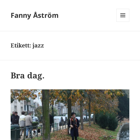
Fanny Åström
MENY
OCH
WIDGETS
Etikett:
jazz
Bra dag.