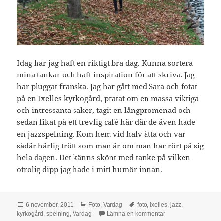
Idag har jag haft en riktigt bra dag. Kunna sortera
mina tankar och haft inspiration för att skriva. Jag
har pluggat franska. Jag har gått med Sara och fotat
på en Ixelles kyrkogård, pratat om en massa viktiga
och intressanta saker, tagit en långpromenad och
sedan fikat på ett trevlig café här där de även hade
en jazzspelning. Kom hem vid halv åtta och var
sådär härlig trött som man är om man har rört på sig
hela dagen. Det känns skönt med tanke på vilken
otrolig dipp jag hade i mitt humör innan.
Postat
Kategorier
Taggar
6 november, 2011
Foto
,
Vardag
foto
,
ixelles
,
jazz
,
till Bra dag.
kyrkogård
,
spelning
,
Vardag
Lämna en kommentar