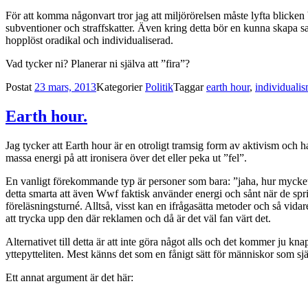
För att komma någonvart tror jag att miljörörelsen måste lyfta blicken b
subventioner och straffskatter. Även kring detta bör en kunna skapa
hopplöst oradikal och individualiserad.
Vad tycker ni? Planerar ni själva att ”fira”?
Postat
23 mars, 2013
Kategorier
Politik
Taggar
earth hour
,
individuali
Earth hour.
Jag tycker att Earth hour är en otroligt tramsig form av aktivism och h
massa energi på att ironisera över det eller peka ut ”fel”.
En vanligt förekommande typ är personer som bara: ”jaha, hur mycket 
detta smarta att även Wwf faktisk använder energi och sånt när de spri
föreläsningsturné. Alltså, visst kan en ifrågasätta metoder och så vid
att trycka upp den där reklamen och då är det väl fan värt det.
Alternativet till detta är att inte göra något alls och det kommer ju k
yttepytteliten. Mest känns det som en fånigt sätt för människor som själva
Ett annat argument är det här: