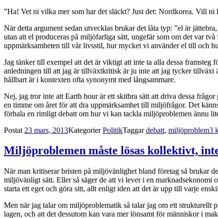
”Ha! Vet ni vilka mer som har det släckt? Just det: Nordkorea. Vill ni
När detta argument sedan utvecklas brukar det låta typ: ”el är jättebr
utan att el produceras på miljöfarliga sätt, ungefär som om det var två fr
uppmärksamheten till vår livsstil, hur mycket vi använder el till och h
Jag tänker till exempel att det är viktigt att inte ta alla dessa framste
anledningen till att jag är tillväxtkritisk är ju inte att jag tycker tillvä
hållbart är i kontexten ofta synonymt med långsammare.
Nej, jag tror inte att Earth hour är ett skitbra sätt att driva dessa frå
en timme om året för att dra uppmärksamhet till miljöfrågor. Det känns m
förhala en rimligt debatt om hur vi kan tackla miljöproblemen ännu lite 
Postat
23 mars, 2013
Kategorier
Politik
Taggar
debatt
,
miljöproblem
3 
Miljöproblemen måste lösas kollektivt, int
När man kritiserar bristen på miljövänlighet bland företag så brukar det
miljövänligt sätt. Eller så säger de att vi lever i en marknadsekonomi o
starta ett eget och göra sitt, allt enligt iden att det är upp till varje 
Men när jag talar om miljöproblematik så talar jag om ett strukturellt
lagen, och att det dessutom kan vara mer lönsamt för människor i maktpos