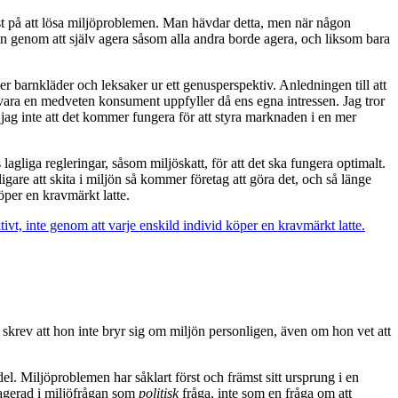
äst på att lösa miljöproblemen. Man hävdar detta, men när någon
ion genom att själv agera såsom alla andra borde agera, och liksom bara
r barnkläder och leksaker ur ett genusperspektiv. Anledningen till att
t vara en medveten konsument uppfyller då ens egna intressen. Jag tror
r jag inte att det kommer fungera för att styra marknaden i en mer
lagliga regleringar, såsom miljöskatt, för att det ska fungera optimalt.
gare att skita i miljön så kommer företag att göra det, och så länge
öper en kravmärkt latte.
ivt, inte genom att varje enskild individ köper en kravmärkt latte.
skrev att hon inte bryr sig om miljön personligen, även om hon vet att
del. Miljöproblemen har såklart först och främst sitt ursprung i en
gagerad i miljöfrågan som
politisk
fråga, inte som en fråga om att