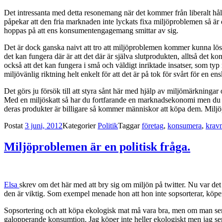
Det intressanta med detta resonemang när det kommer från liberalt hål
påpekar att den fria marknaden inte lyckats fixa miljöproblemen så är 
hoppas på att ens konsumentengagemang smittar av sig.
Det är dock ganska naivt att tro att miljöproblemen kommer kunna lösa
det kan fungera där är att det där är själva slutprodukten, alltså det
också att det kan fungera i små och väldigt inriktade insatser, som typ
miljövänlig riktning helt enkelt för att det är på tok för svårt för en en
Det görs ju försök till att styra sånt här med hjälp av miljömärkningar 
Med en miljöskatt så har du fortfarande en marknadsekonomi men du inför
deras produkter är billigare så kommer människor att köpa dem. Miljöp
Postat
3 juni, 2012
Kategorier
Politik
Taggar
företag
,
konsumera
,
krav
Miljöproblemen är en politisk fråga.
Elsa
skrev om det här med att bry sig om miljön på twitter. Nu var de
den är viktig. Som exempel menade hon att hon inte sopsorterar, köper
Sopsortering och att köpa ekologisk mat må vara bra, men om man ser det 
galopperande konsumtion. Jag köper inte heller ekologiskt men jag se