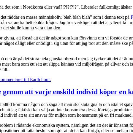
 ha det som i Nordkorea eller vad?!?!?!?!?”. Liberaler fullkomligt älska
a, det räddar en massa människoliv, blah blah blah” som i denna text på
F
ån varandra helt skilda frågor. Jag tror verkligen att det är ytterst få i m
ur det skulle kunna vara utan den.
g för givna, att förstå att det är något som kan försvinna om vi förstör d
xt är något dåligt eller onödigt i sig utan för att jag tror att den måste ske
gor på och är på det stora hela ganska obrydd men jag tycker att det är ännu
est bara som ett sätt att slippa kännas vid miljöfrågan på allvar och istä
till!
kommentarer
till Earth hour.
e genom att varje enskild individ köper en k
 alltid komma någon och säga att man ska sluta gnälla och istället själv b
ch att jag faktiskt kan välja att inte konsumera dessa företags produkter
enskild individ att ta sitt ansvar för miljön som konsument på en fri markna
 problem i rådande ekonomiska system, nämligen det att det är lönsamt för
itioner att fatta beslut som gör att detta kan fortgå, eller se mellan fi