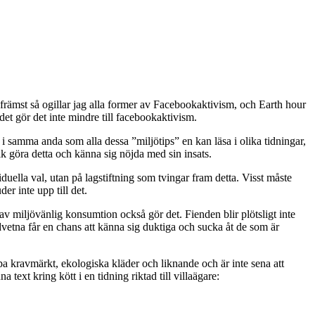
ch främst så ogillar jag alla former av Facebookaktivism, och Earth hour
et gör det inte mindre till facebookaktivism.
i samma anda som alla dessa ”miljötips” en kan läsa i olika tidningar,
lk göra detta och känna sig nöjda med sin insats.
ella val, utan på lagstiftning som tvingar fram detta. Visst måste
er inte upp till det.
v miljövänlig konsumtion också gör det. Fienden blir plötsligt inte
dvetna får en chans att känna sig duktiga och sucka åt de som är
öpa kravmärkt, ekologiska kläder och liknande och är inte sena att
text kring kött i en tidning riktad till villaägare: