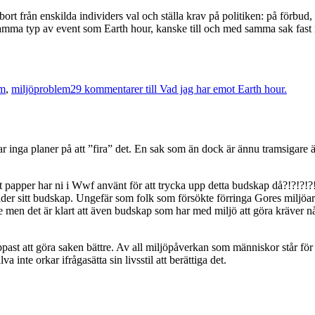
ort från enskilda individers val och ställa krav på politiken: på förbud, 
 samma typ av event som Earth hour, kanske till och med samma sak fas
sm
,
miljöproblem
29 kommentarer
till Vad jag har emot Earth hour.
ar inga planer på att ”fira” det. En sak som än dock är ännu tramsigare ä
papper har ni i Wwf använt för att trycka upp detta budskap då?!?!?!?!
der sitt budskap. Ungefär som folk som försökte förringa Gores miljöarbe
are men det är klart att även budskap som har med miljö att göra kräver n
nappast att göra saken bättre. Av all miljöpåverkan som människor står fö
 inte orkar ifrågasätta sin livsstil att berättiga det.