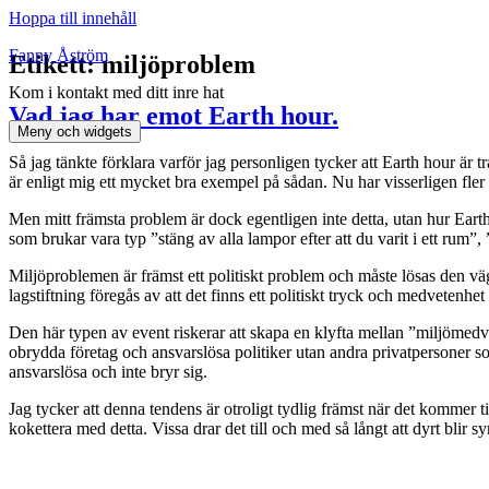
Hoppa till innehåll
Fanny Åström
Etikett:
miljöproblem
Kom i kontakt med ditt inre hat
Vad jag har emot Earth hour.
Meny och widgets
Så jag tänkte förklara varför jag personligen tycker att Earth hour är 
är enligt mig ett mycket bra exempel på sådan. Nu har visserligen fle
Men mitt främsta problem är dock egentligen inte detta, utan hur Earth
som brukar vara typ ”stäng av alla lampor efter att du varit i ett rum
Miljöproblemen är främst ett politiskt problem och måste lösas den vä
lagstiftning föregås av att det finns ett politiskt tryck och medvetenhe
Den här typen av event riskerar att skapa en klyfta mellan ”miljömedv
obrydda företag och ansvarslösa politiker utan andra privatpersoner so
ansvarslösa och inte bryr sig.
Jag tycker att denna tendens är otroligt tydlig främst när det kommer t
kokettera med detta. Vissa drar det till och med så långt att dyrt blir 