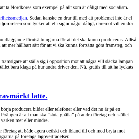
r att ta Nordkorea som exempel på allt som är dåligt med socialism.
rihetssmedjan
. Sedan kanske en drar till med att problemet inte är el
iljörörelsen som tycker att el i sig är något dåligt, däremot vill en dra
e grundläggande förutsättningarna för att det ska kunna produceras. Alltså
 på att mer hållbart sätt för att vi ska kunna fortsätta göra framsteg, och
 tramsigare att ställa sig i opposition mot att några vill släcka lampan
llet bara klaga på hur andra driver den. Nå, grattis till att ha lyckats
ravmärkt latte.
örja producera bilder eller telefoner eller vad det nu är på ett
. Poängen är att man ska ”sluta gnälla” på andra företag och istället
d, varken mer eller mindre.
 företag att både agera oetiskt och ibland till och med bryta mot
ngrarna på företags lagöverträdelser.