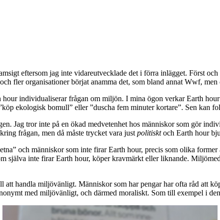
tramsigt eftersom jag inte vidareutvecklade det i förra inlägget. Först o
r och fler organisationer börjat anamma det, som bland annat Wwf, men d
 hour individualiserar frågan om miljön. I mina ögon verkar Earth hour 
”, ”köp ekologisk bomull” eller ”duscha fem minuter kortare”. Sen kan fo
gen. Jag tror inte på en ökad medvetenhet hos människor som gör individu
t kring frågan, men då måste trycket vara just
politiskt
och Earth hour bjud
etna” och människor som inte firar Earth hour, precis som olika former a
m själva inte firar Earth hour, köper kravmärkt eller liknande. Miljöme
ill att handla miljövänligt. Människor som har pengar har ofta råd att k
synonymt med miljövänligt, och därmed moraliskt. Som till exempel i denna 