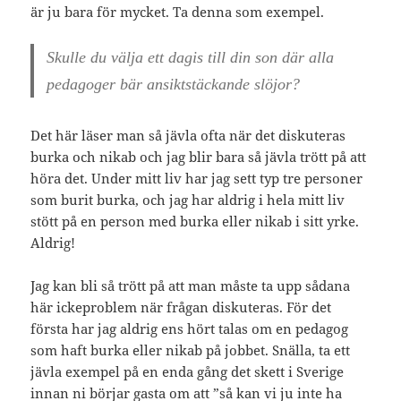
är ju bara för mycket. Ta denna som exempel.
Skulle du välja ett dagis till din son där alla
pedagoger bär ansiktstäckande slöjor?
Det här läser man så jävla ofta när det diskuteras
burka och nikab och jag blir bara så jävla trött på att
höra det. Under mitt liv har jag sett typ tre personer
som burit burka, och jag har aldrig i hela mitt liv
stött på en person med burka eller nikab i sitt yrke.
Aldrig!
Jag kan bli så trött på att man måste ta upp sådana
här ickeproblem när frågan diskuteras. För det
första har jag aldrig ens hört talas om en pedagog
som haft burka eller nikab på jobbet. Snälla, ta ett
jävla exempel på en enda gång det skett i Sverige
innan ni börjar gasta om att ”så kan vi ju inte ha