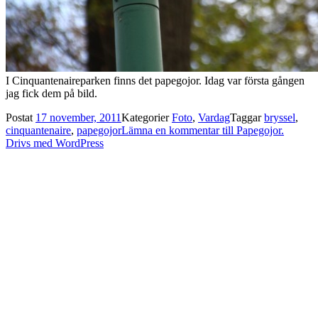
I Cinquantenaireparken finns det papegojor. Idag var första gången
jag fick dem på bild.
Postat
17 november, 2011
Kategorier
Foto
,
Vardag
Taggar
bryssel
,
cinquantenaire
,
papegojor
Lämna en kommentar
till Papegojor.
Drivs med WordPress