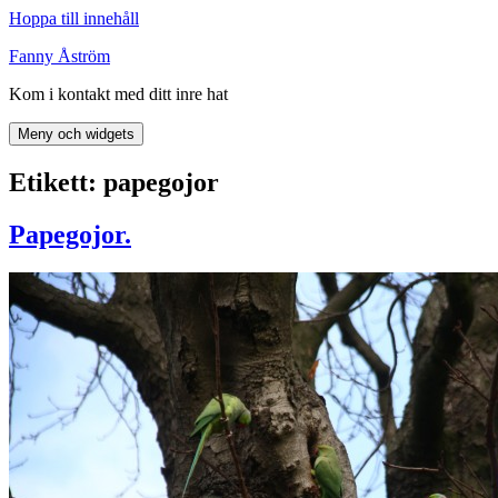
Hoppa till innehåll
Fanny Åström
Kom i kontakt med ditt inre hat
Meny och widgets
Etikett:
papegojor
Papegojor.