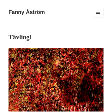
Fanny Åström
MENY
OCH
WIDGETS
Tävling!