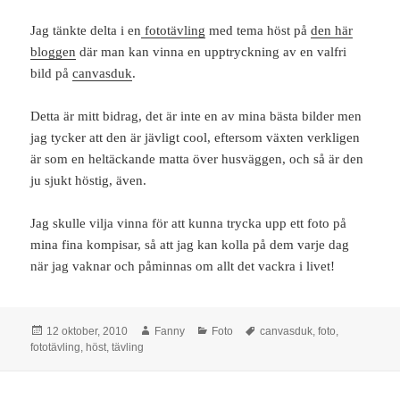
Jag tänkte delta i en
fototävling
med tema höst på
den här
bloggen
där man kan vinna en upptryckning av en valfri
bild på
canvasduk
.
Detta är mitt bidrag, det är inte en av mina bästa bilder men
jag tycker att den är jävligt cool, eftersom växten verkligen
är som en heltäckande matta över husväggen, och så är den
ju sjukt höstig, även.
Jag skulle vilja vinna för att kunna trycka upp ett foto på
mina fina kompisar, så att jag kan kolla på dem varje dag
när jag vaknar och påminnas om allt det vackra i livet!
Postat
Författare
Kategorier
Taggar
12 oktober, 2010
Fanny
Foto
canvasduk
,
foto
,
fototävling
,
höst
,
tävling