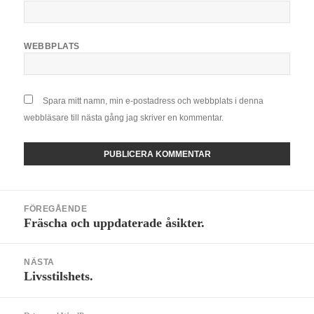
WEBBPLATS
Spara mitt namn, min e-postadress och webbplats i denna
webbläsare till nästa gång jag skriver en kommentar.
Inläggsnavigering
FÖREGÅENDE
Fräscha och uppdaterade åsikter.
Föregående
inlägg:
NÄSTA
Livsstilshets.
Nästa
inlägg: