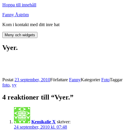
Hoppa till innehåll
Fanny Åström
Kom i kontakt med ditt inre hat
Meny och widgets
Vyer.
Postat
23 september, 2010
Författare
Fanny
Kategorier
Foto
Taggar
foto
,
vy
4 reaktioner till “Vyer.”
Kemikalie X
skriver:
24 september, 2010 kl. 07:48