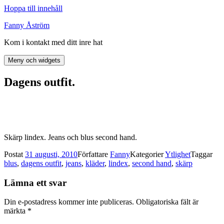
Hoppa till innehåll
Fanny Åström
Kom i kontakt med ditt inre hat
Meny och widgets
Dagens outfit.
Skärp lindex. Jeans och blus second hand.
Postat
31 augusti, 2010
Författare
Fanny
Kategorier
Ytlighet
Taggar
blus
,
dagens outfit
,
jeans
,
kläder
,
lindex
,
second hand
,
skärp
Lämna ett svar
Din e-postadress kommer inte publiceras.
Obligatoriska fält är
märkta
*