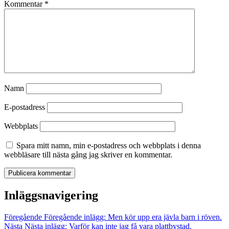
Kommentar
*
Namn
E-postadress
Webbplats
Spara mitt namn, min e-postadress och webbplats i denna
webbläsare till nästa gång jag skriver en kommentar.
Inläggsnavigering
Föregående
Föregående inlägg:
Men kör upp era jävla barn i röven.
Nästa
Nästa inlägg:
Varför kan inte jag få vara plattbystad.