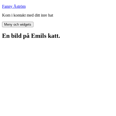
Hoppa
Fanny Åström
till
Kom i kontakt med ditt inre hat
innehåll
Meny och widgets
En bild på Emils katt.