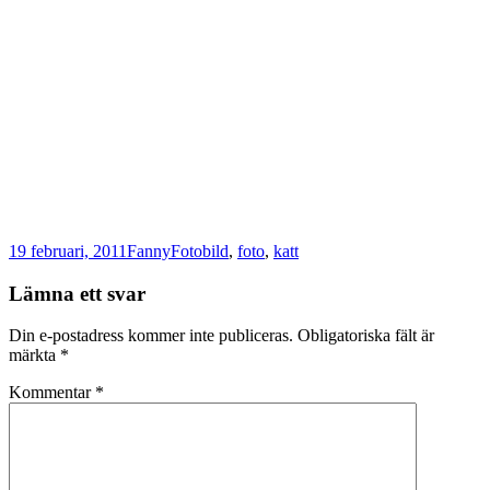
Postat
Författare
Kategorier
Taggar
19 februari, 2011
Fanny
Foto
bild
,
foto
,
katt
Lämna ett svar
Din e-postadress kommer inte publiceras.
Obligatoriska fält är
märkta
*
Kommentar
*