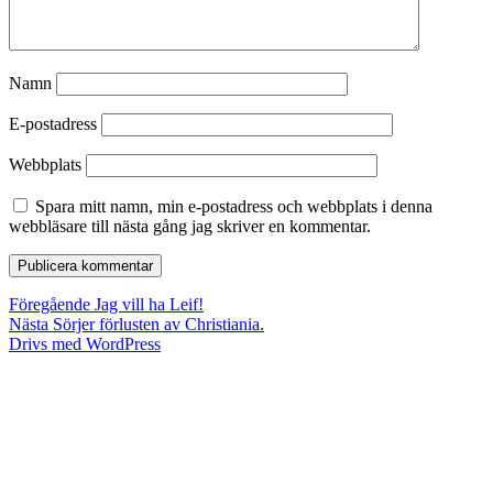
Namn
E-postadress
Webbplats
Spara mitt namn, min e-postadress och webbplats i denna
webbläsare till nästa gång jag skriver en kommentar.
Inläggsnavigering
Föregående
Föregående
Jag vill ha Leif!
Nästa
inlägg:
Nästa
Sörjer förlusten av Christiania.
inlägg:
Drivs med WordPress