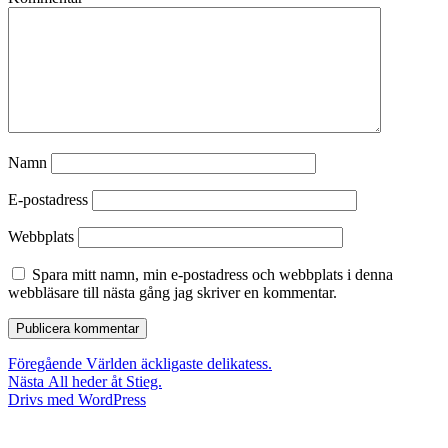
Namn
E-postadress
Webbplats
Spara mitt namn, min e-postadress och webbplats i denna
webbläsare till nästa gång jag skriver en kommentar.
Inläggsnavigering
Föregående
Föregående
Världen äckligaste delikatess.
Nästa
inlägg:
Nästa
All heder åt Stieg.
inlägg:
Drivs med WordPress