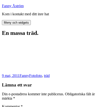
Hoppa
Fanny Åström
till
Kom i kontakt med ditt inre hat
innehåll
Meny och widgets
En massa träd.
Postat
Författare
Kategorier
Taggar
9 maj, 2011
Fanny
Foto
foto
,
träd
Lämna ett svar
Din e-postadress kommer inte publiceras.
Obligatoriska fält är
märkta
*
Kommentar
*