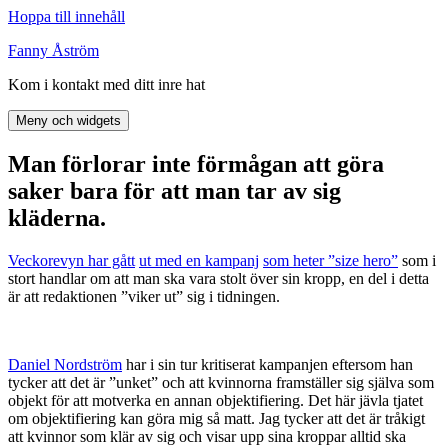
Hoppa till innehåll
Fanny Åström
Kom i kontakt med ditt inre hat
Meny och widgets
Man förlorar inte förmågan att göra
saker bara för att man tar av sig
kläderna.
Veckorevyn har gått
ut med en kam
panj
som heter ”size hero”
som i
stort handlar om att man ska vara stolt över sin kropp, en del i detta
är att redaktionen ”viker ut” sig i tidningen.
Daniel Nordst
röm
har i sin tur kritiserat kampanjen eftersom han
tycker att det är ”unket” och att kvinnorna framställer sig själva som
objekt för att motverka en annan objektifiering. Det här jävla tjatet
om objektifiering kan göra mig så matt. Jag tycker att det är tråkigt
att kvinnor som klär av sig och visar upp sina kroppar alltid ska