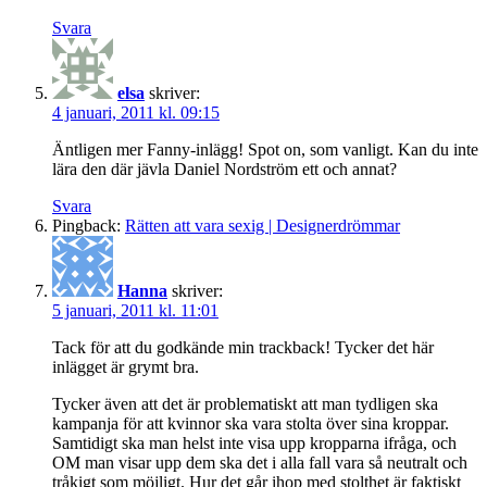
Svara
elsa
skriver:
4 januari, 2011 kl. 09:15
Äntligen mer Fanny-inlägg! Spot on, som vanligt. Kan du inte
lära den där jävla Daniel Nordström ett och annat?
Svara
Pingback:
Rätten att vara sexig | Designerdrömmar
Hanna
skriver:
5 januari, 2011 kl. 11:01
Tack för att du godkände min trackback! Tycker det här
inlägget är grymt bra.
Tycker även att det är problematiskt att man tydligen ska
kampanja för att kvinnor ska vara stolta över sina kroppar.
Samtidigt ska man helst inte visa upp kropparna ifråga, och
OM man visar upp dem ska det i alla fall vara så neutralt och
tråkigt som möjligt. Hur det går ihop med stolthet är faktiskt