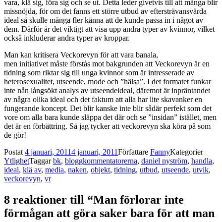
vara, klä sig, föra sig och se ut. Detta leder givetvis till att många blir
missnöjda, för om det fanns ett större utbud av eftersträvansvärda
ideal så skulle många fler känna att de kunde passa in i något av
dem. Därför är det viktigt att visa upp andra typer av kvinnor, vilket
också inkluderar andra typer av kroppar.
Man kan kritisera Veckorevyn för att vara banala,
men initiativet måste förstås mot bakgrunden att Veckorevyn är en
tidning som riktar sig till unga kvinnor som är intresserade av
heterosexualitet, utseende, mode och ”hälsa”. I det formatet funkar
inte nån långsökt analys av utseendeideal, däremot är inpräntandet
av några olika ideal och det faktum att alla har lite skavanker en
fungerande koncept. Det blir kanske inte blir sådär perfekt som det
vore om alla bara kunde släppa det där och se ”insidan” istället, men
det är en förbättring. Så jag tycker att veckorevyn ska köra på som
de gör!
Postat
4 januari, 2011
4 januari, 2011
Författare
Fanny
Kategorier
Ytlighet
Taggar
bk
,
bloggkommentatorerna
,
daniel nyström
,
handla
,
ideal
,
klä av
,
media
,
naken
,
objekt
,
tidning
,
utbud
,
utseende
,
utvik
,
veckorevyn
,
vr
8 reaktioner till “Man förlorar inte
förmågan att göra saker bara för att man