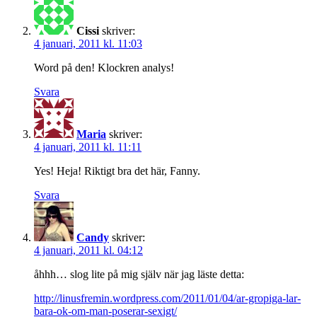
Cissi
skriver:
4 januari, 2011 kl. 11:03
Word på den! Klockren analys!
Svara
Maria
skriver:
4 januari, 2011 kl. 11:11
Yes! Heja! Riktigt bra det här, Fanny.
Svara
Candy
skriver:
4 januari, 2011 kl. 04:12
åhhh… slog lite på mig själv när jag läste detta:
http://linusfremin.wordpress.com/2011/01/04/ar-gropiga-lar-
bara-ok-om-man-poserar-sexigt/