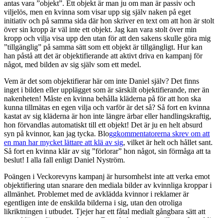
antas vara ”objekt”. Ett objekt är man ju om man är passiv och
viljelös, men en kvinna som visar upp sig själv naken på eget
initiativ och på samma sida där hon skriver en text om att hon är stolt
över sin kropp är väl inte ett objekt. Jag kan vara stolt över min
kropp och vilja visa upp den utan för att den sakens skulle göra mig
”tillgänglig” på samma sätt som ett objekt är tillgängligt. Hur kan
han påstå att det är objektifierande att aktivt driva en kampanj för
något, med bilden av sig själv som ett medel.
Vem är det som objektifierar här om inte Daniel själv? Det finns
inget i bilden eller upplägget som är särskilt objektifierande, mer än
nakenheten! Måste en kvinna behålla kläderna på för att hon ska
kunna tillmätas en egen vilja och varför är det så? Så fort en kvinna
kastat av sig kläderna är hon inte längre ärbar eller handlingskraftig,
hon förvandlas automatiskt till ett objekt! Det är ju en helt absurd
syn på kvinnor, kan jag tycka. Blo
ggkommentatorerna skrev om att
en man har mycket lättare att klä av sig
, vilket är helt och hållet sant.
Så fort en kvinna klär av sig ”förlorar” hon något, sin förmåga att ta
beslut! I alla fall enligt Daniel Nyström.
Poängen i Veckorevyns kampanj är hursomhelst inte att verka emot
objektifiering utan snarare den mediala bilder av kvinnliga kroppar i
allmänhet. Problemet med de avklädda kvinnor i reklamer är
egentligen inte de enskilda bilderna i sig, utan den otroliga
likriktningen i utbudet. Tjejer har ett fåtal medialt gångbara sätt att