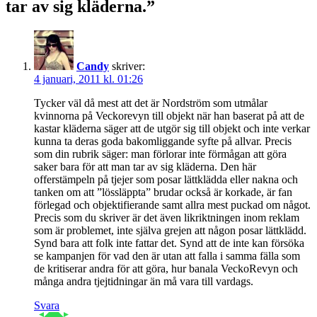
tar av sig kläderna.”
Candy
skriver:
4 januari, 2011 kl. 01:26
Tycker väl då mest att det är Nordström som utmålar
kvinnorna på Veckorevyn till objekt när han baserat på att de
kastar kläderna säger att de utgör sig till objekt och inte verkar
kunna ta deras goda bakomliggande syfte på allvar. Precis
som din rubrik säger: man förlorar inte förmågan att göra
saker bara för att man tar av sig kläderna. Den här
offerstämpeln på tjejer som posar lättklädda eller nakna och
tanken om att ”lössläppta” brudar också är korkade, är fan
förlegad och objektifierande samt allra mest puckad om något.
Precis som du skriver är det även likriktningen inom reklam
som är problemet, inte själva grejen att någon posar lättklädd.
Synd bara att folk inte fattar det. Synd att de inte kan försöka
se kampanjen för vad den är utan att falla i samma fälla som
de kritiserar andra för att göra, hur banala VeckoRevyn och
många andra tjejtidningar än må vara till vardags.
Svara