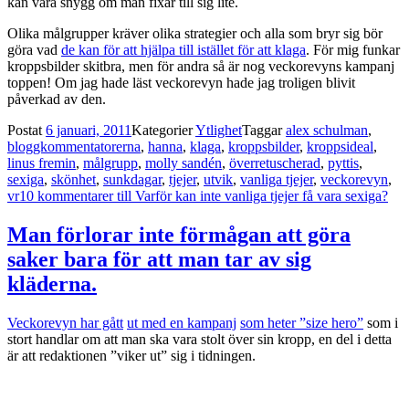
kan vara snygg om man fixar till sig lite.
Olika målgrupper kräver olika strategier och alla som bryr sig bör
göra vad
de kan för att hjälpa till istället för att klaga
. För mig funkar
kroppsbilder skitbra, men för andra så är nog veckorevyns kampanj
toppen! Om jag hade läst veckorevyn hade jag troligen blivit
påverkad av den.
Postat
6 januari, 2011
Kategorier
Ytlighet
Taggar
alex schulman
,
bloggkommentatorerna
,
hanna
,
klaga
,
kroppsbilder
,
kroppsideal
,
linus fremin
,
målgrupp
,
molly sandén
,
överretuscherad
,
pyttis
,
sexiga
,
skönhet
,
sunkdagar
,
tjejer
,
utvik
,
vanliga tjejer
,
veckorevyn
,
vr
10 kommentarer
till Varför kan inte vanliga tjejer få vara sexiga?
Man förlorar inte förmågan att göra
saker bara för att man tar av sig
kläderna.
Veckorevyn har gått
ut med en kam
panj
som heter ”size hero”
som i
stort handlar om att man ska vara stolt över sin kropp, en del i detta
är att redaktionen ”viker ut” sig i tidningen.