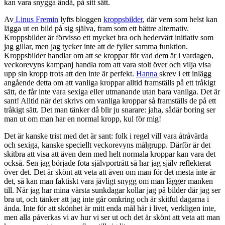
kan vara snygga ändå, på sitt sätt.
Av
Linus Fremin
lyfts bloggen
kroppsbilder
, där vem som helst kan
lägga ut en bild på sig själva, fram som ett bättre alternativ.
Kroppsbilder är förvisso ett mycket bra och hedervärt initiativ som
jag gillar, men jag tycker inte att de fyller samma funktion.
Kroppsbilder handlar om att se kroppar för vad dem är i vardagen,
veckorevyns kampanj handla rom att vara stolt över och vilja visa
upp sin kropp trots att den inte är perfekt.
Hanna
skrev i ett inlägg
angående detta om att vanliga kroppar alltid framställs på ett tråkigt
sätt, de får inte vara sexiga eller utmanande utan bara vanliga. Det är
sant! Alltid när det skrivs om vanliga kroppar så framställs de på ett
tråkigt sätt. Det man tänker då blir ju snarare: jaha, sådär boring ser
man ut om man har en normal kropp, kul för mig!
Det är kanske trist med det är sant: folk i regel vill vara åtråvärda
och sexiga, kanske speciellt veckorevyns målgrupp. Därför är det
skitbra att visa att även dem med helt normala kroppar kan vara det
också. Sen jag började fota självporträtt så har jag själv reflekterat
över det. Det är skönt att veta att även om man för det mesta inte är
det, så kan man faktiskt vara jävligt snygg om man lägger manken
till. När jag har mina värsta sunkdagar kollar jag på bilder där jag ser
bra ut, och tänker att jag inte går omkring och är skitful dagarna i
ända. Inte för att skönhet är mitt enda mål här i livet, verkligen inte,
men alla påverkas vi av hur vi ser ut och det är skönt att veta att man