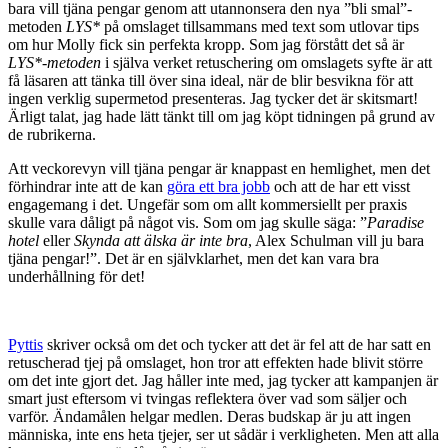
bara vill tjäna pengar genom att utannonsera den nya ”bli smal”-
metoden
LYS*
på omslaget tillsammans med text som utlovar tips
om hur Molly fick sin perfekta kropp. Som jag förstått det så är
LYS*-metoden
i själva verket retuschering om omslagets syfte är att
få läsaren att tänka till över sina ideal, när de blir besvikna för att
ingen verklig supermetod presenteras. Jag tycker det är skitsmart!
Ärligt talat, jag hade lätt tänkt till om jag köpt tidningen på grund av
de rubrikerna.
Att veckorevyn vill tjäna pengar är knappast en hemlighet, men det
förhindrar inte att de kan
göra ett bra jobb
och att de har ett visst
engagemang i det. Ungefär som om allt kommersiellt per praxis
skulle vara dåligt på något vis. Som om jag skulle säga: ”
Paradise
hotel
eller
Skynda att älska är inte bra
, Alex Schulman vill ju bara
tjäna pengar!”. Det är en självklarhet, men det kan vara bra
underhållning för det!
Pyttis
skriver också om det och tycker att det är fel att de har satt en
retuscherad tjej på omslaget, hon tror att effekten hade blivit större
om det inte gjort det. Jag håller inte med, jag tycker att kampanjen är
smart just eftersom vi tvingas reflektera över vad som säljer och
varför. Ändamålen helgar medlen. Deras budskap är ju att ingen
människa, inte ens heta tjejer, ser ut sådär i verkligheten. Men att alla