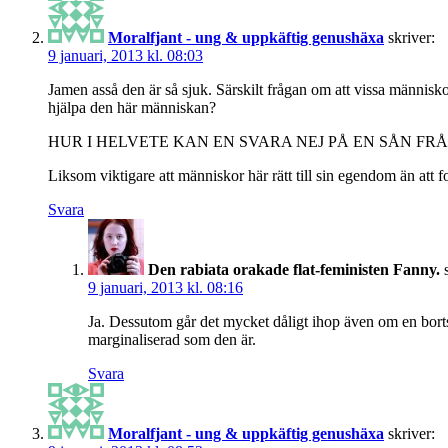
Moralfjant - ung & uppkäftig genushäxa
skriver:
9 januari, 2013 kl. 08:03
Jamen asså den är så sjuk. Särskilt frågan om att vissa människor i
hjälpa den här människan?
HUR I HELVETE KAN EN SVARA NEJ PÅ EN SÅN F
Liksom viktigare att människor här rätt till sin egendom än att fo
Svara
Den rabiata orakade flat-feministen Fanny.
9 januari, 2013 kl. 08:16
Ja. Dessutom går det mycket dåligt ihop även om en bortser
marginaliserad som den är.
Svara
Moralfjant - ung & uppkäftig genushäxa
skriver: