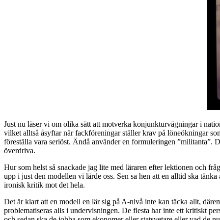
Just nu läser vi om olika sätt att motverka konjunkturvägningar i nat
vilket alltså åsyftar när fackföreningar ställer krav på löneökningar som
föreställa vara seriöst. Ändå använder en formuleringen ”militanta”. D
överdriva.
Hur som helst så snackade jag lite med läraren efter lektionen och frå
upp i just den modellen vi lärde oss. Sen sa hen att en alltid ska tänka
ironisk kritik mot det hela.
Det är klart att en modell en lär sig på A-nivå inte kan täcka allt, därem
problematiseras alls i undervisningen. De flesta har inte ett kritiskt pe
och sedan ska de jobba som ekonomer eller statsvetare eller vad de nu 