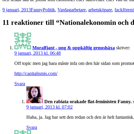
Postat
Författare
Kategorier
Taggar
9 januari, 2013
Fanny
Politik
,
Vardag
arbetare
,
arbetsköpare
,
fackföreni
11 reaktioner till “Nationalekonomin och 
Moralfjant - ung & uppkäftig genushäxa
skriver:
9 januari, 2013 kl. 06:48
Off topic men jag bara måste infa om den här sidan som promotar ka
http://capitalismis.com/
Svara
Den rabiata orakade flat-feministen Fanny.
9 januari, 2013 kl. 07:02
Haha, ja. Jag har sett den redan och den är helt fantastisk
Svara