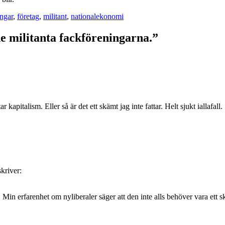
ngar
,
företag
,
militant
,
nationalekonomi
de militanta fackföreningarna.”
pitalism. Eller så är det ett skämt jag inte fattar. Helt sjukt iallafall.
skriver:
. Min erfarenhet om nyliberaler säger att den inte alls behöver vara ett sk