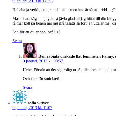
9 januari, 2013 kl. 08:53
Hahaha ja verkligen tur att kapitalismen inte är så utspridd… ;P
Måste bara säga att jag är så jävla glad att jag hittat till din b
få mer kött på benen när jag ifrågasätts så fort jag uttalar mej 
Sen för att du är cool oxå! <3
Svara
Den rabiata orakade flat-feministen Fanny.
9 januari, 2013 kl. 08:57
Hehe. Förstår att det såg roligt ut. Skulle dock kalla de
Och tack för smickret!
Svara
sofia
skriver:
9 januari, 2013 kl. 11:07