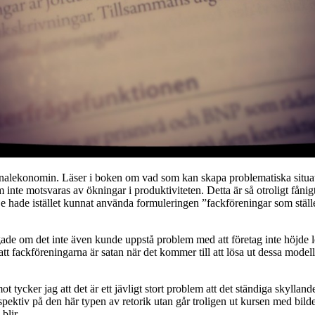
ionalekonomin. Läser i boken om vad som kan skapa problematiska situati
 inte motsvaras av ökningar i produktiviteten. Detta är så otroligt fånigt.
e hade istället kunnat använda formuleringen ”fackföreningar som ställer
gade om det inte även kunde uppstå problem med att företag inte höjde lö
 att fackföreningarna är satan när det kommer till att lösa ut dessa modell
ot tycker jag att det är ett jävligt stort problem att det ständiga skyllan
rspektiv på den här typen av retorik utan går troligen ut kursen med bilden 
blir.