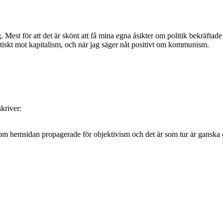
logg. Mest för att det är skönt att få mina egna åsikter om politik bekräft
kritiskt mot kapitalism, och när jag säger nåt positivt om kommunism.
skriver:
t som hemsidan propagerade för objektivism och det är som tur är ganska 