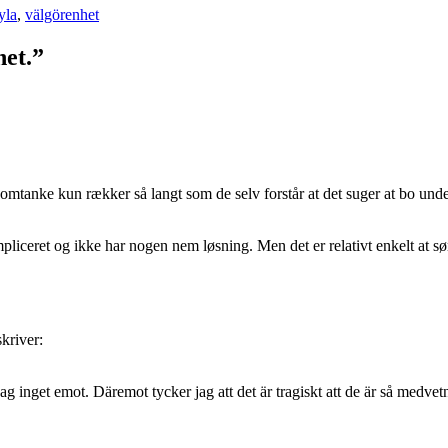
yla
,
välgörenhet
het.”
omtanke kun rækker så langt som de selv forstår at det suger at bo under
mpliceret og ikke har nogen nem løsning. Men det er relativt enkelt at sørg
skriver:
 jag inget emot. Däremot tycker jag att det är tragiskt att de är så medv