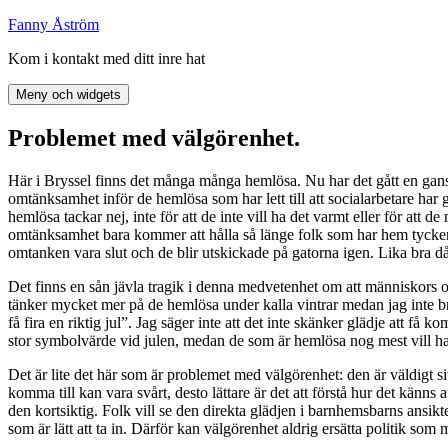
Hoppa
Fanny Åström
till
Kom i kontakt med ditt inre hat
innehåll
Meny och widgets
Problemet med välgörenhet.
Här i Bryssel finns det många många hemlösa. Nu har det gått en gansk
omtänksamhet inför de hemlösa som har lett till att socialarbetare har
hemlösa tackar nej, inte för att de inte vill ha det varmt eller för att
omtänksamhet bara kommer att hålla så länge folk som har hem tycker 
omtanken vara slut och de blir utskickade på gatorna igen. Lika bra då 
Det finns en sån jävla tragik i denna medvetenhet om att människors omta
tänker mycket mer på de hemlösa under kalla vintrar medan jag inte bruk
få fira en riktig jul”. Jag säger inte att det inte skänker glädje att få 
stor symbolvärde vid julen, medan de som är hemlösa nog mest vill ha et
Det är lite det här som är problemet med välgörenhet: den är väldigt situa
komma till kan vara svårt, desto lättare är det att förstå hur det känns a
den kortsiktig. Folk vill se den direkta glädjen i barnhemsbarns ansikte
som är lätt att ta in. Därför kan välgörenhet aldrig ersätta politik som 