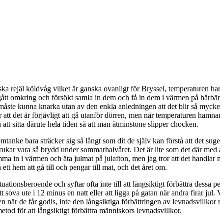
a rejäl köldvåg vilket är ganska ovanligt för Bryssel, temperaturen har
 gått omkring och försökt samla in dem och få in dem i värmen på härbär
 de måste kunna knarka utan av den enkla anledningen att det blir så myck
att det är förjävligt att gå utanför dörren, men när temperaturen hamn
att sitta därute hela tiden så att man åtminstone slipper chocken.
nke bara sträcker sig så långt som dit de själv kan förstå att det suger 
ar vara så brydd under sommarhalvåret. Det är lite som det där med att a
komma in i värmen och äta julmat på julafton, men jag tror att det handlar 
t hem att gå till och pengar till mat, och det året om.
tionsberoende och syftar ofta inte till att långsiktigt förbättra dessa per
tt sova ute i 12 minus en natt eller att ligga på gatan när andra firar jul
n när de får godis, inte den långsiktiga förbättringen av levnadsvillkor 
metod för att långsiktigt förbättra människors levnadsvillkor.