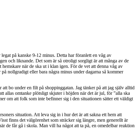
 legat på kanske 9-12 minus. Detta har föranlett en våg av
gen och liknande. Det som är så otroligt sorgligt är att många av de
et hemskare när de ska ut i klan igen. För de vet att denna våg av
ar på nollgradigt eller bara några minus under dagarna så kommer
att bo under en filt på shoppinggatan. Jag tänker på att jag själv alltid
llas omtanke plötsligt skjuter i höjden när det är jul, för ”alla ska
mer om att folk som inte befinner sig i den situationen sätter ett väldigt
soners situation. Att leva sig in i hur det är att sakna ett hem att
. Visst finns det välgörenhet som sträcker sig längre, men generellt är
när de får gå i skola. Man vill ha något att ta på, en omedelbar reaktion