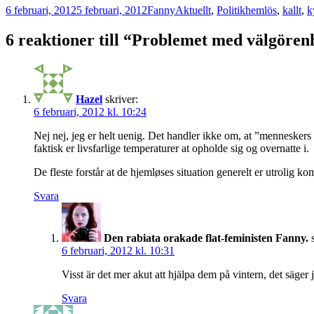
Postat
Författare
Kategorier
Taggar
6 februari, 2012
5 februari, 2012
Fanny
Aktuellt
,
Politik
hemlös
,
kallt
,
k
6 reaktioner till “Problemet med välgören
Hazel
skriver:
6 februari, 2012 kl. 10:24
Nej nej, jeg er helt uenig. Det handler ikke om, at ”menneskers 
faktisk er livsfarlige temperaturer at opholde sig og overnatte i.
De fleste forstår at de hjemløses situation generelt er utrolig ko
Svara
Den rabiata orakade flat-feministen Fanny.
6 februari, 2012 kl. 10:31
Visst är det mer akut att hjälpa dem på vintern, det säger
Svara