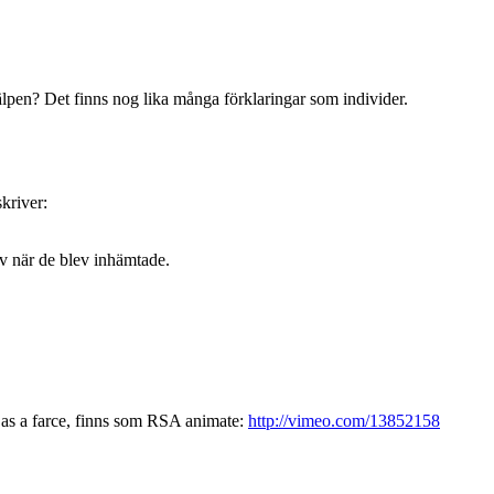
jälpen? Det finns nog lika många förklaringar som individer.
skriver:
av när de blev inhämtade.
n as a farce, finns som RSA animate:
http://vimeo.com/13852158