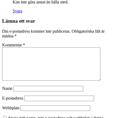
Kan inte göra annat än hålla med.
Svara
Lämna ett svar
Din e-postadress kommer inte publiceras.
Obligatoriska fält är
märkta
*
Kommentar
*
Namn
E-postadress
Webbplats
Spara mitt namn, min e-postadress och webbplats i denna