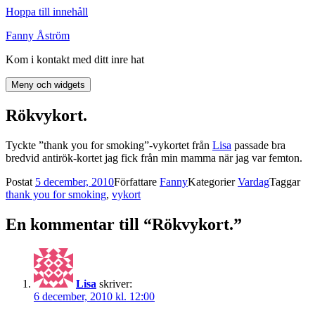
Hoppa till innehåll
Fanny Åström
Kom i kontakt med ditt inre hat
Meny och widgets
Rökvykort.
Tyckte ”thank you for smoking”-vykortet från
Lisa
passade bra
bredvid antirök-kortet jag fick från min mamma när jag var femton.
Postat
5 december, 2010
Författare
Fanny
Kategorier
Vardag
Taggar
thank you for smoking
,
vykort
En kommentar till “Rökvykort.”
Lisa
skriver:
6 december, 2010 kl. 12:00