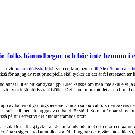
för folks hämndbegär och hör inte hemma i e
 skrivit
bra om dödsstraff här
som en kommentar
till Alex Schulmans i
 för att jag av rent principiella skäl tycker att det är fel att staten tar 
land annat Hitler brukar dyka upp. Eller kanske om man inte skulle vilj
ta sitt liv och fått dödsstraff istället. Det handlar om att det är en bruta
äl upp av hat emot gärningspersonen. Innan så tog väl folk den sakens i 
straff i stil med att hugga av en hand för stöld. Som tur är har vi bytt
kså på hur effektivt det hindrar framtida brott.
ika skäl. Dels att jag tycker att det är kränkande mot offren om en gärnin
er, ångra sig och vidareutbilda sig. Nu fungerar det tyvärr inte alltid s