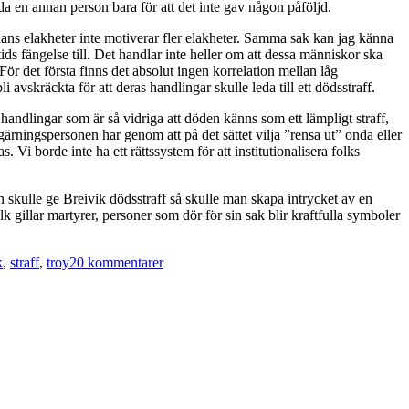
da en annan person bara för att det inte gav någon påföljd.
ans elakheter inte motiverar fler elakheter. Samma sak kan jag känna
ids fängelse till. Det handlar inte heller om att dessa människor ska
För det första finns det absolut ingen korrelation mellan låg
 avskräckta för att deras handlingar skulle leda till ett dödsstraff.
handlingar som är så vidriga att döden känns som ett lämpligt straff,
 gärningspersonen har genom att på det sättet vilja ”rensa ut” onda eller
 Vi borde inte ha ett rättssystem för att institutionalisera folks
an skulle ge Breivik dödsstraff så skulle man skapa intrycket av en
gillar martyrer, personer som dör för sin sak blir kraftfulla symboler
till
k
,
straff
,
troy
20 kommentarer
Dödsstraff
är
bara
ett
barbariskt
uttryck
för
folks