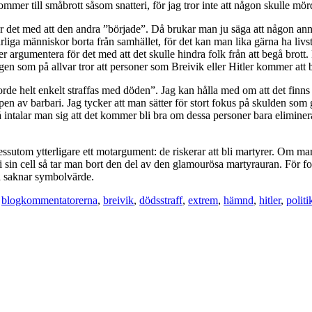
mer till småbrott såsom snatteri, för jag tror inte att någon skulle mör
r det med att den andra ”började”. Då brukar man ju säga att någon ann
rliga människor borta från samhället, för det kan man lika gärna ha livst
r argumentera för det med att det skulle hindra folk från att begå brott. 
gen som på allvar tror att personer som Breivik eller Hitler kommer att bli
de helt enkelt straffas med döden”. Jag kan hålla med om att det finns 
ypen av barbari. Jag tycker att man sätter för stort fokus på skulden som
 intalar man sig att det kommer bli bra om dessa personer bara elimineras.
dessutom ytterligare ett motargument: de riskerar att bli martyrer. Om m
n cell så tar man bort den del av den glamourösa martyrauran. För folk 
ka saknar symbolvärde.
,
blogkommentatorerna
,
breivik
,
dödsstraff
,
extrem
,
hämnd
,
hitler
,
politi