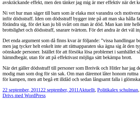
avskräckande effekt, men den tänker jag mig är mer effektiv när det kom
Ni vet hur man säger till barn som är elaka mot varandra och motivera
inför dödsstraff. Iden om dödsstraff bygger inte på att man ska hålla fa
förändra sig, för det kan ju bli svårt om man är död. Man kan inte helle
brottslighet och dödsstraff, snarare tvärtom. För det andra är det väl in
Det enda argument som då finns kvar är följande: ”vissa handlingar bor
men jag tycker helt enkelt inte att rättsapparaten ska ägna sig åt den t
oönskade personer. Istället för att försöka lösa problemet i samhället så
hämndbegär, utan för att på effektivast möjliga sätt bekämpa brott.
När det gäller dödsstraff till personer som Breivik och Hitler har jag 
modig man som dog för sin sak. Om man däremot låter honom ruttna i si
för kampen, men att begå ett illdåd och sedan långsamt falla i glöms
Postat
Kategorier
Taggar
22 september, 2011
22 september, 2011
Aktuellt
,
Politik
alex schulman
Drivs med WordPress