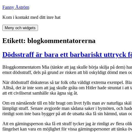
Hoppa
Fanny Åström
till
Kom i kontakt med ditt inre hat
innehåll
Meny och widgets
Etikett:
blogkommentatorerna
Dödsstraff är bara ett barbariskt uttryck 
Bloggkommentatorn Mia (tänkte att jag skulle börja skilja på dem) har
emot dödsstraff, dels på grund av risken att bli oskyldigt dömd men också
När dödsstraff diskuteras så tar folk ofta väldigt extrema exempel. B
Alltså, det är inte som att jag skulle gråta om Hitler hade struntat i att 
att ett civiliserat samhälle ska ägna sig åt.
Om en närstående till en blir bragt om livet fylls man av naturliga sk
lämpligt straff. Senare avgjorde man sådana saker i bymöten, och hade 
rimligt som inte bara bygger på att de utsatta ska få sin hämnd, utan oc
Att en gärningsperson ska få ett straff tycker jag är rimligt av flera ol
fängelset kan vara en möjlighet för vissa gärningspersoner att tänka öv