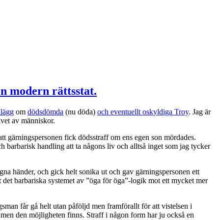
n modern rättsstat.
nlägg
om
dödsdömda
(nu döda)
och eventuellt oskyldiga Troy
. Jag är
livet av människor.
a att gärningspersonen fick dödsstraff om ens egen son mördades.
l och barbarisk handling att ta någons liv och alltså inget som jag tycker
egna händer, och gick helt sonika ut och gav gärningspersonen ett
 ut det barbariska systemet av ”öga för öga”-logik mot ett mycket mer
gsman får gå helt utan påföljd men framförallt för att vistelsen i
å, men den möjligheten finns. Straff i någon form har ju också en