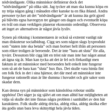
nödvändigaste. Olika människor definierar dock det
”nödvändigaste” på olika sätt. Jag tycker att man ska kunna köpa en
ny tröja någon gång i månaden eller kanske ta en fika ibland. Andra
personer tycker att det ”nödvändigaste” är att kunna äta gröt gjord
på blåvitts egna havregryn tre gånger om dagen och eventuellt köpa
en tvål om man verkligen planerar ekonomin ordentligt. Observera
att inget av alternativen är något jävla lyxliv.
Synen på rökning i kommentaren är också så extremt vanligt när
man diskuterar socialbidrag. Cigg ses som någon slags lyxprodukt
som ”staten inte ska betala” och man bortser helt ifrån att personen
som röker troligen är beroende. Det är inte ”bara att sluta” för alla,
tyvärr. Dessutom blir cigg lätt en tröst när man inte har något annat
att ägna sig åt. Man kan tycka att det är fel och förkastligt men
faktum är att människor med beroenden helt enkelt inte fungerar
som så att de bara kan ”sluta” hux flux. Det skulle vara himla fint
om folk fick in det i sina hjärnor, det där med att människor inte
fungerar rationellt utan är lite dumma i huvudet och gör saker som
skadar dem.
Kan denna syn på människor som känslolösa robotar snälla
upphöra! Det säger ju sig självt att om man alltid har möjligheten att
välja så skulle det inte finnas några problem i samhället av den här
karaktären. Folk skulle aldrig dricka, aldrig röka, aldrig skolka eller
äta godis utan bara leva skitnyttigt hela jävla tiden.