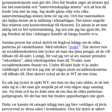
gymnasiedropouts som gör det. Den här bruden säger att hennes tjej
har läst matematik och ”naturvetenskapliga ämnen” och att hon då
borde veta mer än mig. Jag skulle gärna vilja veta vilka
naturvetenskapliga ämnen detta rör sig om. Och hur matematiken
ska hjälpa henne att ta ställning i klimatfrågan. Det känns ungefär
lika relaterat som konstvetenskap till ekonomi. En annan är att man
aldrig sett en hel nyhetssändning. Jag tror inte jag har gjort det, för
jag föredrar att läsa i tidningen framför att hänga framför tv:n.
Samma person har också skrivit ett begåvat inlägg om de olika
partierna på vänsterkanten. Med rubriken ”
avsky
”. Där skriver hon
att socialdemokraterna inte tycker att man ska tjäna pengar, att de vill
tillbaks till 40-talet. Lustigt, för vad jag vet så ses snarare perioden
”rekordåren”, alltså efterkrigstiden fram till 70-talet, som
socialdemokratins finaste era. Under 40-talet hade vi ju andra
världkriget och det tror jag inte att någon inom socialdemokraterna
vill tillbaks till. Hon skriver också att det är WT att inte rösta.
En sak jag tycker är sjukt WT, om man nu ska vara sådan, är att inte
sätta sig in i det man gör anspråk på att veta någon slags sanning
om. Att rösta och ha en åsikt utan att ens läsa de olika partiernas
partiprogram, för det har den här bruden uppenbarligen inte gjort.
Detta var kanske ett omoget inlägg men jag blev verkligen så jävla
provocerad av dessa saker i kombination. Den här tjejen är säkert