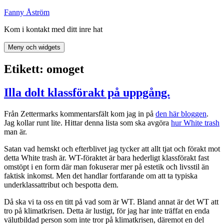
Hoppa
Fanny Åström
till
Kom i kontakt med ditt inre hat
innehåll
Meny och widgets
Etikett:
omoget
Illa dolt klassförakt på uppgång.
Från Zettermarks kommentarsfält kom jag in på
den här bloggen
.
Jag kollar runt lite. Hittar denna lista som ska avgöra
hur White trash
man är.
Satan vad hemskt och efterblivet jag tycker att allt tjat och förakt mot
detta White trash är. WT-föraktet är bara hederligt klassförakt fast
omstöpt i en form där man fokuserar mer på estetik och livsstil än
faktisk inkomst. Men det handlar fortfarande om att ta typiska
underklassattribut och bespotta dem.
Då ska vi ta oss en titt på vad som är WT. Bland annat är det WT att
tro på klimatkrisen. Detta är lustigt, för jag har inte träffat en enda
välutbildad person som inte tror på klimatkrisen, däremot en del