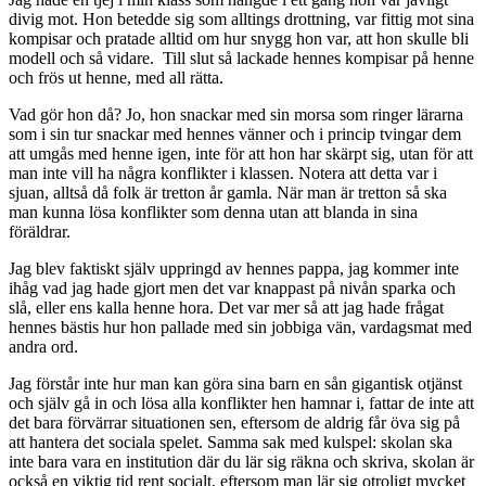
divig mot. Hon betedde sig som alltings drottning, var fittig mot sina
kompisar och pratade alltid om hur snygg hon var, att hon skulle bli
modell och så vidare. Till slut så lackade hennes kompisar på henne
och frös ut henne, med all rätta.
Vad gör hon då? Jo, hon snackar med sin morsa som ringer lärarna
som i sin tur snackar med hennes vänner och i princip tvingar dem
att umgås med henne igen, inte för att hon har skärpt sig, utan för att
man inte vill ha några konflikter i klassen. Notera att detta var i
sjuan, alltså då folk är tretton år gamla. När man är tretton så ska
man kunna lösa konflikter som denna utan att blanda in sina
föräldrar.
Jag blev faktiskt själv uppringd av hennes pappa, jag kommer inte
ihåg vad jag hade gjort men det var knappast på nivån sparka och
slå, eller ens kalla henne hora. Det var mer så att jag hade frågat
hennes bästis hur hon pallade med sin jobbiga vän, vardagsmat med
andra ord.
Jag förstår inte hur man kan göra sina barn en sån gigantisk otjänst
och själv gå in och lösa alla konflikter hen hamnar i, fattar de inte att
det bara förvärrar situationen sen, eftersom de aldrig får öva sig på
att hantera det sociala spelet. Samma sak med kulspel: skolan ska
inte bara vara en institution där du lär sig räkna och skriva, skolan är
också en viktig tid rent socialt, eftersom man lär sig otroligt mycket