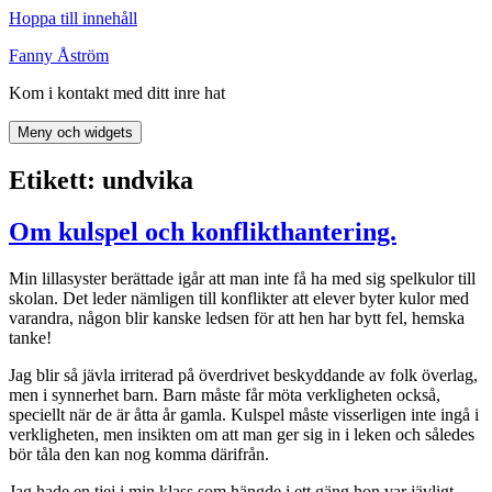
Hoppa till innehåll
Fanny Åström
Kom i kontakt med ditt inre hat
Meny och widgets
Etikett:
undvika
Om kulspel och konflikthantering.
Min lillasyster berättade igår att man inte få ha med sig spelkulor till
skolan. Det leder nämligen till konflikter att elever byter kulor med
varandra, någon blir kanske ledsen för att hen har bytt fel, hemska
tanke!
Jag blir så jävla irriterad på överdrivet beskyddande av folk överlag,
men i synnerhet barn. Barn måste får möta verkligheten också,
speciellt när de är åtta år gamla. Kulspel måste visserligen inte ingå i
verkligheten, men insikten om att man ger sig in i leken och således
bör tåla den kan nog komma därifrån.
Jag hade en tjej i min klass som hängde i ett gäng hon var jävligt