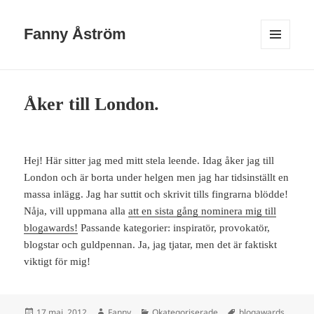
Fanny Åström
MENY
OCH
WIDGETS
Åker till London.
Hej! Här sitter jag med mitt stela leende. Idag åker jag till
London och är borta under helgen men jag har tidsinställt en
massa inlägg. Jag har suttit och skrivit tills fingrarna blödde!
Nåja, vill uppmana alla
att en sista gång nominera mig till
blogawards!
Passande kategorier: inspiratör, provokatör,
blogstar och guldpennan. Ja, jag tjatar, men det är faktiskt
viktigt för mig!
Postat
Författare
Kategorier
Taggar
17 maj, 2012
Fanny
Okategoriserade
blogawards
,