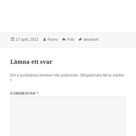
Postat
Författare
Kategorier
Taggar
17 april, 2012
Fanny
Foto
akvarium
Lämna ett svar
Din e-postadress kommer inte publiceras.
Obligatoriska fält är märkta
*
KOMMENTAR
*