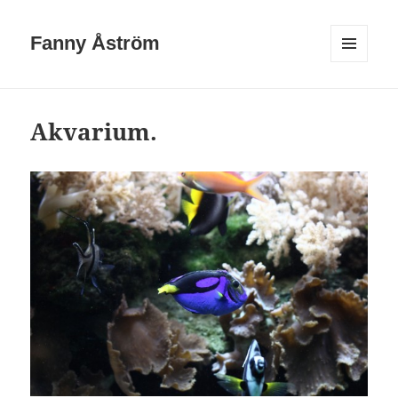
Fanny Åström
MENY
OCH
WIDGETS
Akvarium.