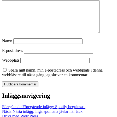
Namn
E-postadress
Webbplats
Spara mitt namn, min e-postadress och webbplats i denna
webbläsare till nästa gång jag skriver en kommentar.
Inläggsnavigering
Föregående
Föregående inlägg:
Spotify begränsas.
Nästa
Nästa inlägg:
Inga spontana jävlar här tack.
Drivs med WordPress