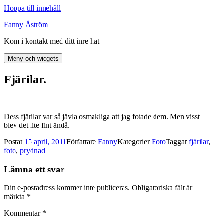
Hoppa till innehåll
Fanny Åström
Kom i kontakt med ditt inre hat
Meny och widgets
Fjärilar.
Dess fjärilar var så jävla osmakliga att jag fotade dem. Men visst
blev det lite fint ändå.
Postat
15 april, 2011
Författare
Fanny
Kategorier
Foto
Taggar
fjärilar
,
foto
,
prydnad
Lämna ett svar
Din e-postadress kommer inte publiceras.
Obligatoriska fält är
märkta
*
Kommentar
*