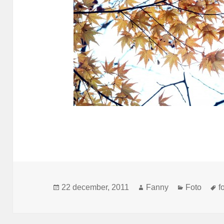
Postat
Författare
Kategorier
T
22 december, 2011
Fanny
Foto
f