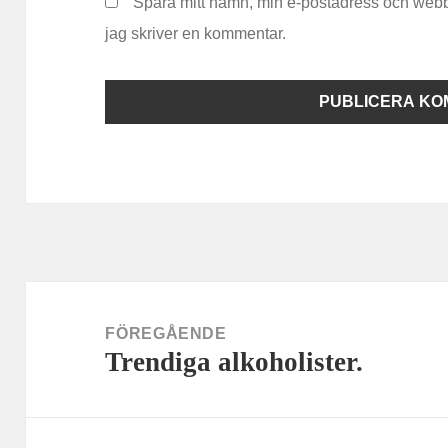
Spara mitt namn, min e-postadress och webb
jag skriver en kommentar.
Inläggsnavigering
FÖREGÅENDE
Trendiga alkoholister.
Föregående
inlägg: