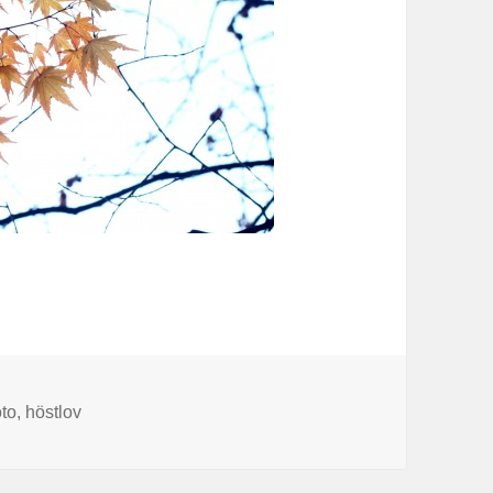
aggar
oto
,
höstlov