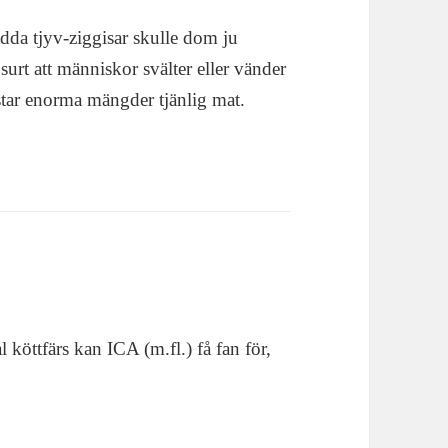
ådda tjyv-ziggisar skulle dom ju
urt att människor svälter eller vänder
astar enorma mängder tjänlig mat.
 köttfärs kan ICA (m.fl.) få fan för,