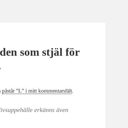
den som stjäl för
.
la
påstår ”L” i mitt kommentarsfält
.
t livsuppehälle erkänns även