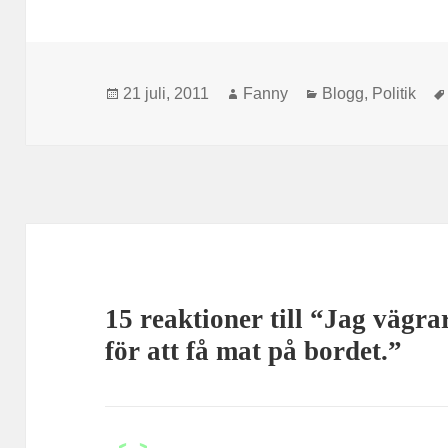
Postat
Författare
Kategorier
21 juli, 2011
Fanny
Blogg
,
Politik
15 reaktioner till “Jag vägra
för att få mat på bordet.”