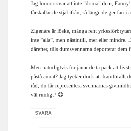
Jag loooooovar att inte ”döma” dem, Fanny! J
fårskallar de stjäl ifrån, så länge de ger fan i
Zigenare är löske, många rent yrkesförbrytars
inte ”alla”, men nästintill, mer eller mindre. 
därefter, tills dumsvennarna deporterar dem fr
Men naturligtvis förtjänar detta pack att liv
påstå annat? Jag tycker dock att framförallt 
råd, du får representera svennarnas givmildh
väl rimligt? 😉
SVARA