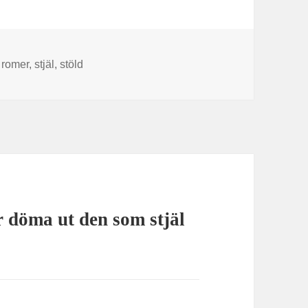
Taggar
romer
,
stjäl
,
stöld
r döma ut den som stjäl