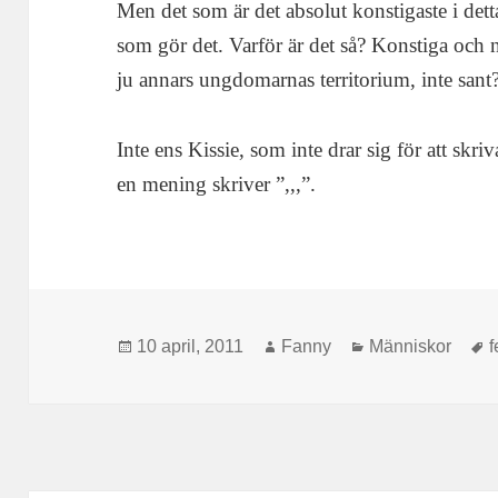
Men det som är det absolut konstigaste i dett
som gör det. Varför är det så? Konstiga och n
ju annars ungdomarnas territorium, inte sant
Inte ens Kissie, som inte drar sig för att skri
en mening skriver ”,,,”.
Postat
Författare
Kategorier
T
10 april, 2011
Fanny
Människor
f