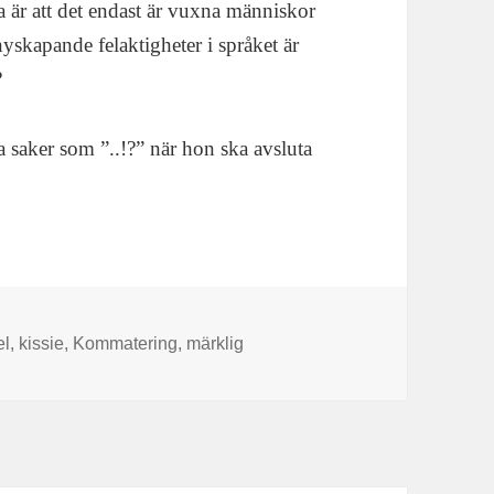
a är att det endast är vuxna människor
yskapande felaktigheter i språket är
?
va saker som ”..!?” när hon ska avsluta
aggar
el
,
kissie
,
Kommatering
,
märklig