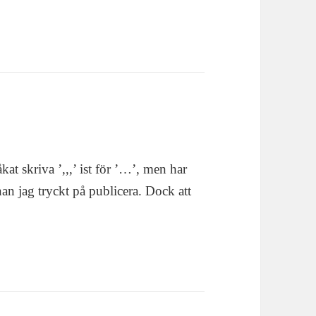
t skriva ’,,,’ ist för ’…’, men har
an jag tryckt på publicera. Dock att