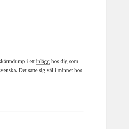
n skärmdump i ett
inlägg
hos dig som
venska. Det satte sig väl i minnet hos