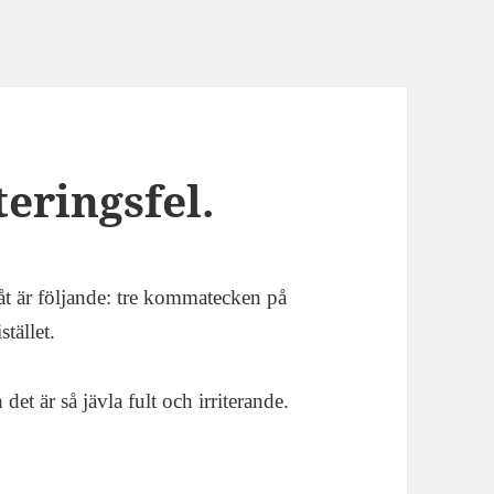
eringsfel.
 åt är följande: tre kommatecken på
tället.
det är så jävla fult och irriterande.