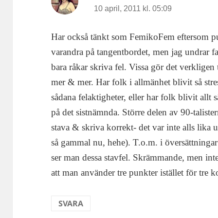
10 april, 2011 kl. 05:09
Har också tänkt som FemikoFem eftersom p
varandra på tangentbordet, men jag undrar fa
bara råkar skriva fel. Vissa gör det verkligen
mer & mer. Har folk i allmänhet blivit så stres
sådana felaktigheter, eller har folk blivit all
på det sistnämnda. Större delen av 90-talist
stava & skriva korrekt- det var inte alls lika 
så gammal nu, hehe). T.o.m. i översättning
ser man dessa stavfel. Skrämmande, men inte a
att man använder tre punkter istället för tre
SVARA