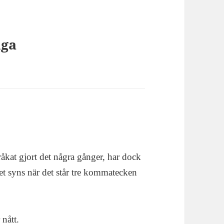
iga
råkat gjort det några gånger, har dock
r det syns när det står tre kommatecken
 nått.