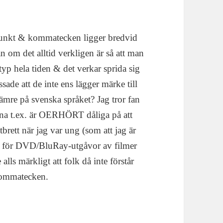
unkt & kommatecken ligger bredvid
n om det alltid verkligen är så att man
 typ hela tiden & det verkar sprida sig
sade att de inte ens lägger märke till
t sämre på svenska språket? Jag tror fan
erna t.ex. är OERHÖRT dåliga på att
utbrett när jag var ung (som att jag är
ar för DVD/BluRay-utgåvor av filmer
lls märkligt att folk då inte förstår
 kommatecken.