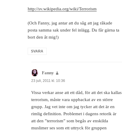
http://sv.wikipedia.org/wiki/Terrorism
(Och Fanny, jag antar att du såg att jag råkade
posta samma sak under fel inlägg. Du får gärna ta
bort den åt mig!)
SVARA
Fanny
skriver:
23 juli, 2011 kl. 10:36
Vissa verkar anse att ett dåd, för att det ska kallas
terrorism, måste vara uppbackat av en större
grupp. Jag vet inte om jag tycker att det är en
rimlig definition. Problemet i dagens retorik är
att den ”terrorism” som begås av enskilda
muslimer ses som ett uttryck för gruppen