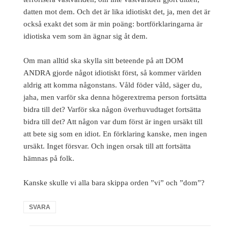
datten mot dem. Och det är lika idiotiskt det, ja, men det är
också exakt det som är min poäng: bortförklaringarna är
idiotiska vem som än ägnar sig åt dem.
Om man alltid ska skylla sitt beteende på att DOM
ANDRA gjorde något idiotiskt först, så kommer världen
aldrig att komma någonstans. Våld föder våld, säger du,
jaha, men varför ska denna högerextrema person fortsätta
bidra till det? Varför ska någon överhuvudtaget fortsätta
bidra till det? Att någon var dum först är ingen ursäkt till
att bete sig som en idiot. En förklaring kanske, men ingen
ursäkt. Inget försvar. Och ingen orsak till att fortsätta
hämnas på folk.
Kanske skulle vi alla bara skippa orden ”vi” och ”dom”?
SVARA