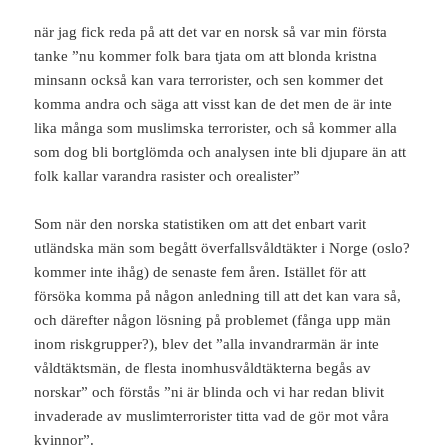
när jag fick reda på att det var en norsk så var min första
tanke ”nu kommer folk bara tjata om att blonda kristna
minsann också kan vara terrorister, och sen kommer det
komma andra och säga att visst kan de det men de är inte
lika många som muslimska terrorister, och så kommer alla
som dog bli bortglömda och analysen inte bli djupare än att
folk kallar varandra rasister och orealister”
Som när den norska statistiken om att det enbart varit
utländska män som begått överfallsvåldtäkter i Norge (oslo?
kommer inte ihåg) de senaste fem åren. Istället för att
försöka komma på någon anledning till att det kan vara så,
och därefter någon lösning på problemet (fånga upp män
inom riskgrupper?), blev det ”alla invandrarmän är inte
våldtäktsmän, de flesta inomhusvåldtäkterna begås av
norskar” och förstås ”ni är blinda och vi har redan blivit
invaderade av muslimterrorister titta vad de gör mot våra
kvinnor”.