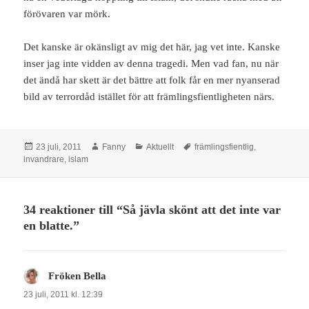
förövaren var mörk.
Det kanske är okänsligt av mig det här, jag vet inte. Kanske
inser jag inte vidden av denna tragedi. Men vad fan, nu när
det ändå har skett är det bättre att folk får en mer nyanserad
bild av terrordåd istället för att främlingsfientligheten närs.
Postat
Författare
Kategorier
Taggar
23 juli, 2011
Fanny
Aktuellt
främlingsfientlig
,
invandrare
,
islam
34 reaktioner till “Så jävla skönt att det inte var
en blatte.”
Fröken Bella
skriver:
23 juli, 2011 kl. 12:39