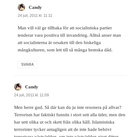
Candy
skriver:
24 juli, 2011 kl. 11:11
Man vill väl ge tillbaka för att socialistiska partier
tenderar vara positiva till invandring. Alltså anser man
att socialisterna är orsaken till den hiskeliga
mångkulturen, som lett till så många hemska dåd.
SVARA
Candy
skriver:
24 juli, 2011 kl. 11:09
Men herre gud. Så där kan du ju inte resonera på allvar?
Terrorism har faktiskt funnits i stort sett alla tider, men den
har sett olika ut och skett från olika håll. Islamistiska
terrorister tycker antagligen att de inte hade behövt
terrorisera västvärlden, om inte västvärlden gjort ditten,