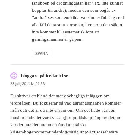
(snubben på drottninggatan har t.ex. inte kunnat
kopplas till andra), medan den som begås av
”andra” ses som enskilda vansinnesdåd. Jag ser i
alla fall detta som terrorism, även om den säkert
inte kommer bli systematisk iom att
gärningsmannen är gripen.
SVARA
bloggare på icedaniel.se
skriver:
23 juli, 2011 kl. 06:33
Du skriver ett bland det mer obehagliga inläggen om
terordåden. Du fokuserar på vad gärningsmannen kommer
ifrån och det är du inte ensam om. Om det hade varit en
muslim hade det varit vissa gjort politiska poäng av det, nu
var det inte det undan en fundametaliskt
kristen/högerextrem/underdog/trasig uppväxt/sossehatare