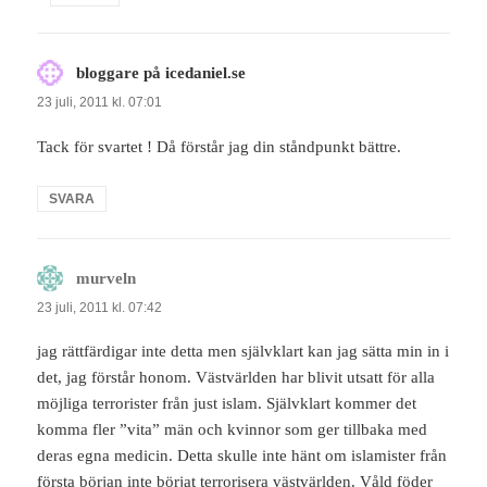
bloggare på icedaniel.se
skriver:
23 juli, 2011 kl. 07:01
Tack för svartet ! Då förstår jag din ståndpunkt bättre.
SVARA
murveln
skriver:
23 juli, 2011 kl. 07:42
jag rättfärdigar inte detta men självklart kan jag sätta min in i
det, jag förstår honom. Västvärlden har blivit utsatt för alla
möjliga terrorister från just islam. Självklart kommer det
komma fler ”vita” män och kvinnor som ger tillbaka med
deras egna medicin. Detta skulle inte hänt om islamister från
första början inte börjat terrorisera västvärlden. Våld föder