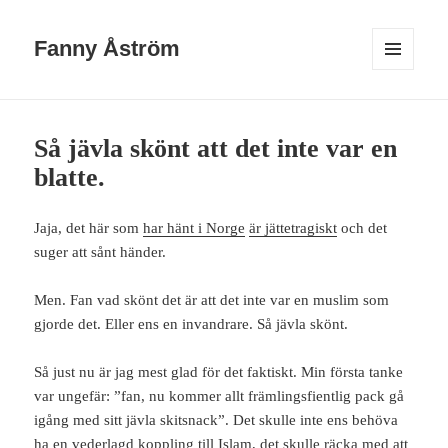
Fanny Åström
MENY
OCH
WIDGETS
Så jävla skönt att det inte var en
blatte.
Jaja, det här som
har hänt i Norge
är jättetragiskt
och det
suger att sånt händer.
Men. Fan vad skönt det är att det inte var en muslim som
gjorde det. Eller ens en invandrare. Så jävla skönt.
Så just nu är jag mest glad för det faktiskt. Min första tanke
var ungefär: ”fan, nu kommer allt främlingsfientlig pack gå
igång med sitt jävla skitsnack”. Det skulle inte ens behöva
ha en vederlagd koppling till Islam, det skulle räcka med att