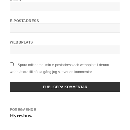
E-POSTADRESS
WEBBPLATS
Spara mitt namn, min e-postadress och webbplats i denna
webbläsare till nästa gång jag skriver en kommentar.
Inläggsnavigering
FÖREGÅENDE
Hyreshus.
Föregående
inlägg: