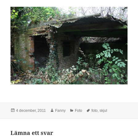
Postat
Författare
Kategorier
Taggar
4 december, 2011
Fanny
Foto
foto
,
skjul
Lämna ett svar