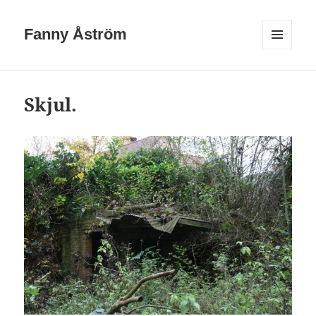
Fanny Åström
MENY
OCH
WIDGETS
Skjul.