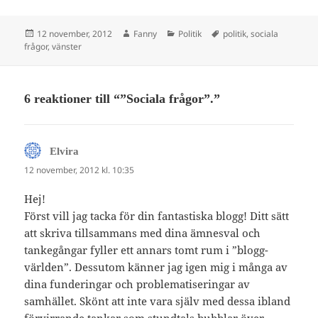
Postat
Författare
Kategorier
Taggar
12 november, 2012
Fanny
Politik
politik
,
sociala
frågor
,
vänster
6 reaktioner till “”Sociala frågor”.”
skriver:
Elvira
12 november, 2012 kl. 10:35
Hej!
Först vill jag tacka för din fantastiska blogg! Ditt sätt
att skriva tillsammans med dina ämnesval och
tankegångar fyller ett annars tomt rum i ”blogg-
världen”. Dessutom känner jag igen mig i många av
dina funderingar och problematiseringar av
samhället. Skönt att inte vara själv med dessa ibland
förvirrande tankar som stundtals bubblar över.