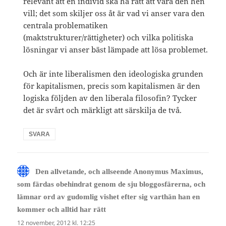
relevant att en individ ska ha rätt att vara den hen
vill; det som skiljer oss åt är vad vi anser vara den
centrala problematiken
(maktstrukturer/rättigheter) och vilka politiska
lösningar vi anser bäst lämpade att lösa problemet.
Och är inte liberalismen den ideologiska grunden
för kapitalismen, precis som kapitalismen är den
logiska följden av den liberala filosofin? Tycker
det är svårt och märkligt att särskilja de två.
SVARA
Den allvetande, och allseende Anonymus Maximus,
som färdas obehindrat genom de sju bloggosfärerna, och
lämnar ord av gudomlig vishet efter sig varthän han en
skriver:
kommer och alltid har rätt
12 november, 2012 kl. 12:25