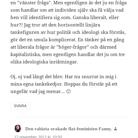
en ”vänster fråga”. Men egentligen är det ju en fråga
som handlar om att individen själv ska få välja vad
hen vill identifiera sig som. Ganska liberalt, eller
hur?! Jag tror att den horisontellt linjära
tankefiguren av hur politik och ideologi ska förstås,
gör det en smula komplicerat. En tänker på en gång
att liberala frågor är ”höger-frågor” och därmed
kapitalistiska, men egentligen handlar det ju om tre
olika ideologiska inriktningar.
Oj, oj vad långt det blev. Har nu snurrat in mig i
mina egna tankekedjor. Hoppas du förstår på ett
ungefär vad jag menar… 🙂
SVARA
skriver:
Den rabiata orakade flat-feministen Fanny.
12 november, 2012 kl. 10:50