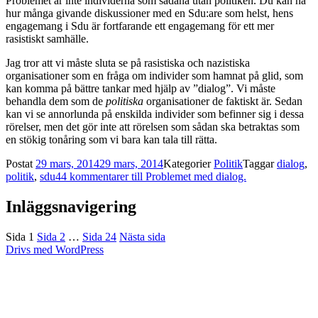
Problemet är inte individerna som sådana utan politiken. Du kan ha
hur många givande diskussioner med en Sdu:are som helst, hens
engagemang i Sdu är fortfarande ett engagemang för ett mer
rasistiskt samhälle.
Jag tror att vi måste sluta se på rasistiska och nazistiska
organisationer som en fråga om individer som hamnat på glid, som
kan komma på bättre tankar med hjälp av ”dialog”. Vi måste
behandla dem som de
politiska
organisationer de faktiskt är. Sedan
kan vi se annorlunda på enskilda individer som befinner sig i dessa
rörelser, men det gör inte att rörelsen som sådan ska betraktas som
en stökig tonåring som vi bara kan tala till rätta.
Postat
29 mars, 2014
29 mars, 2014
Kategorier
Politik
Taggar
dialog
,
politik
,
sdu
44 kommentarer
till Problemet med dialog.
Inläggsnavigering
Sida
1
Sida
2
…
Sida
24
Nästa sida
Drivs med WordPress