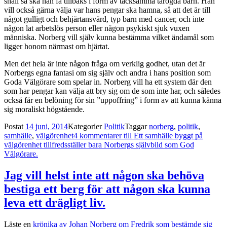
snäll så ska han få tillbaks i form av tacksamma tårögda barn. Han
vill också gärna välja var hans pengar ska hamna, så att det är till
något gulligt och behjärtansvärd, typ barn med cancer, och inte
någon lat arbetslös person eller någon psykiskt sjuk vuxen
människa. Norberg vill själv kunna bestämma vilket ändamål som
ligger honom närmast om hjärtat.
Men det hela är inte någon fråga om verklig godhet, utan det är
Norbergs egna fantasi om sig själv och andra i hans position som
Goda Välgörare som spelar in. Norberg vill ha ett system där den
som har pengar kan välja att bry sig om de som inte har, och således
också får en belöning för sin ”uppoffring” i form av att kunna känna
sig moraliskt högstående.
Postat
14 juni, 2014
Kategorier
Politik
Taggar
norberg
,
politik
,
samhälle
,
välgörenhet
4 kommentarer
till Ett samhälle byggt på
välgörenhet tillfredsställer bara Norbergs självbild som God
Välgörare.
Jag vill helst inte att någon ska behöva
bestiga ett berg för att någon ska kunna
leva ett drägligt liv.
Läste en
krönika av Johan Norberg om Fredrik som bestämde sig