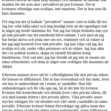
skulden för det som sker i privatlivet på just kvinnan. Det är
kvinnans oförmåga som avslöjas, inte mannens. Det är hon som får
bära skammen.
För mig har det så kallade ”privatlivet” snarare varit en källa till oro.
Jag har velat hålla saker och ting hemligt trots att det egentligen inte
är något jag borde skämmas för. När jag har börjat förändra min syn
på mitt privatliv har det emellertid blivit enklare. I och med att jag
har börjat skriva och prata mer om sex, relationer och så vidare så
har jag tagit kontroll över mitt privatliv. Jag kan välja vad jag ska
avslöja och när, under vilka premisser och så vidare. Jag kan sätta
det i en politisk kontext, skapa en särskilt förståelse kring
händelserna. Och vad mer; jag har förstått att jag inte är ensam om
mina erfarenheter, och detta är något som verkligen fått skammen att
släppa.
Eftersom mannen lever sitt liv i offentligheten blir den privata sfären
för honom en tillflyktsort. Där är han överordnad och har makt, även
om han är underordnad ute i resten av samhället. Han blir
omhändertagen och får vila upp sig. Så är det inte för kvinnor.
Kvinnor blir kontrollerade och dömda även i den privata sfären, till
och med kanske
främst i den privata sfären
. Våra privatliv anses
mycket viktigare för vår identitet och vårt värde i samhället än mäns
privatliv. Eftersom kvinnor främst förverkligar sig själva inom den
privata sfären så blir det aldrig något andningshål, ingen tillflyktsort.