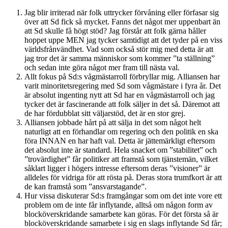
Jag blir irriterad när folk uttrycker förvåning eller förfasar sig
över att Sd fick så mycket. Fanns det något mer uppenbart än
att Sd skulle få högt stöd? Jag förstår att folk gärna håller
hoppet uppe MEN jag tycker samtidigt att det tyder på en viss
världsfrånvändhet. Vad som också stör mig med detta är att
jag tror det är samma människor som kommer ”ta ställning”
och sedan inte göra något mer fram till nästa val.
Allt fokus på Sd:s vågmästarroll förbryllar mig. Alliansen har
varit minoritetsregering med Sd som vågmästare i fyra år. Det
är absolut ingenting nytt att Sd har en vågmästarroll och jag
tycker det är fascinerande att folk säljer in det så. Däremot att
de har fördubblat sitt väljarstöd, det är en stor grej.
Alliansen jobbade hårt på att sälja in det som något helt
naturligt att en förhandlar om regering och den politik en ska
föra INNAN en har haft val. Detta är jättemärkligt eftersom
det absolut inte är standard. Hela snacket om ”stabilitet” och
”trovärdighet” får politiker att framstå som tjänstemän, vilket
såklart ligger i högers intresse eftersom deras ”visioner” är
alldeles för vidriga för att rösta på. Deras stora trumfkort är att
de kan framstå som ”ansvarstagande”.
Hur vissa diskuterar Sd:s framgångar som om det inte vore ett
problem om de inte får inflytande, alltså om någon form av
blocköverskridande samarbete kan göras. För det första så är
blocköverskridande samarbete i sig en slags inflytande Sd får;