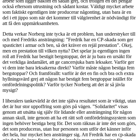
arbete som ligger bakom en sådan grej, och troligen en del pengar
också eftersom utrustning och sådant kostar. Väldigt mycket arbete
som faktiskt egentligen inte producerar någonting, utan bara är en
del i ett jippo som när det kommer till välgörenhet är nödvändigt för
att få den uppmärksamheten.
Detta verkar Norberg inte tycka är ett problem, han understryker till
och med Fredriks ansträngning: ”
Fredrik har en CP-skada som ger
spasticitet i armar och ben, så det kräver en rejäl prestation”. Okej,
men en prestation till vilken nytta? Det spelar ju egentligen ingen
roll att Fredrik har bestigit bergstoppar, det är ju bara en ursäkt för
det verkliga ändamålet, att ge cancersjuka barn leksaker. Varför ger
vi dem inte bara leksakerna direkt? Varför måste någon bestiga fem
bergstoppar? Och framförallt: varför är det en fin och bra och extra
hyllningsvärd grej att någon har bestigit fem bergtoppar istället för
omfördelningspolitik? Varför tycker Norberg att det är så jävla
mysigt?
I liberalers tankevärld är det inte själva resultatet som är viktigt, utan
det är hur stor uppoffring som görs på vägen. ”Solidaritet” visas
genom att utsätta sig själv för lidande eller ansträngning för någon
annan skull, inte genom att ha ett rätt soft omfördelningssystem som
ingen behöver bestiga berg för. Det som räknas är inte det som görs,
det som produceras, utan hur personen som utför det känner inför
det hela, hur mycket hen anstränger sig. Att Fredrik har en cp-skada