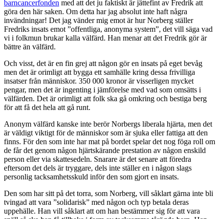
barncancerfonden
med att det ju faktiskt är jättefint av Fredrik att
göra den här saken. Om detta har jag absolut inte haft några
invändningar! Det jag vänder mig emot är hur Norberg ställer
Fredriks insats emot ”offentliga, anonyma system”, det vill säga vad
vi i folkmun brukar kalla välfärd. Han menar att det Fredrik gör är
bättre än välfärd.
Och visst, det är en fin grej att någon gör en insats på eget bevåg
men det är orimligt att bygga ett samhälle kring dessa frivilliga
insatser från människor. 350 000 kronor är visserligen mycket
pengar, men det är ingenting i jämförelse med vad som omsätts i
välfärden. Det är orimligt att folk ska gå omkring och bestiga berg
för att få det hela att gå runt.
Anonym välfärd kanske inte berör Norbergs liberala hjärta, men det
är väldigt viktigt för de människor som är sjuka eller fattiga att den
finns. För den som inte har mat på bordet spelar det nog föga roll om
de får det genom någon hjärtskärande prestation av någon enskild
person eller via skattesedeln. Snarare är det senare att föredra
eftersom det dels är tryggare, dels inte ställer en i någon slags
personlig tacksamhetsskuld inför den som gjort en insats.
Den som har sitt på det torra, som Norberg, vill såklart gärna inte bli
tvingad att vara ”solidarisk” med någon och typ betala deras
uppehälle. Han vill såklart att om han bestämmer sig för att vara