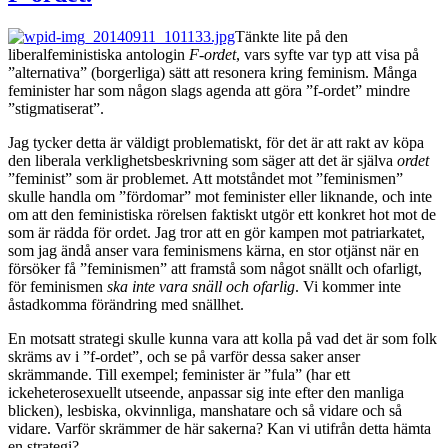
Tänkte lite på den
liberalfeministiska antologin
F-ordet
, vars syfte var typ att visa på
”alternativa” (borgerliga) sätt att resonera kring feminism. Många
feminister har som någon slags agenda att göra ”f-ordet” mindre
”stigmatiserat”.
Jag tycker detta är väldigt problematiskt, för det är att rakt av köpa
den liberala verklighetsbeskrivning som säger att det är själva
ordet
”feminist” som är problemet. Att motståndet mot ”feminismen”
skulle handla om ”fördomar” mot feminister eller liknande, och inte
om att den feministiska rörelsen faktiskt utgör ett konkret hot mot de
som är rädda för ordet. Jag tror att en gör kampen mot patriarkatet,
som jag ändå anser vara feminismens kärna, en stor otjänst när en
försöker få ”feminismen” att framstå som något snällt och ofarligt,
för feminismen
ska inte vara snäll och ofarlig
. Vi kommer inte
åstadkomma förändring med snällhet.
En motsatt strategi skulle kunna vara att kolla på vad det är som folk
skräms av i ”f-ordet”, och se på varför dessa saker anser
skrämmande. Till exempel; feminister är ”fula” (har ett
ickeheterosexuellt utseende, anpassar sig inte efter den manliga
blicken), lesbiska, okvinnliga, manshatare och så vidare och så
vidare. Varför skrämmer de här sakerna? Kan vi utifrån detta hämta
en strategi?