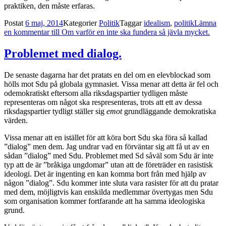
praktiken, den måste erfaras.
Postat
6 maj, 2014
Kategorier
Politik
Taggar
idealism
,
politik
Lämna
en kommentar
till Om varför en inte ska fundera så jävla mycket.
Problemet med dialog.
De senaste dagarna har det pratats en del om en elevblockad som
hölls mot Sdu på globala gymnasiet. Vissa menar att detta är fel och
odemokratiskt eftersom alla riksdagspartier tydligen måste
representeras om något ska respresenteras, trots att ett av dessa
riksdagspartier tydligt ställer sig
emot
grundläggande demokratiska
värden.
Vissa menar att en istället för att köra bort Sdu ska föra så kallad
”dialog” men dem. Jag undrar vad en förväntar sig att få ut av en
sådan ”dialog” med Sdu. Problemet med Sd såväl som Sdu är inte
typ att de är ”bråkiga ungdomar” utan att de företräder en rasistisk
ideologi. Det är ingenting en kan komma bort från med hjälp av
någon ”dialog”. Sdu kommer inte sluta vara rasister för att du pratar
med dem, möjligtvis kan enskilda medlemmar övertygas men Sdu
som organisation kommer fortfarande att ha samma ideologiska
grund.