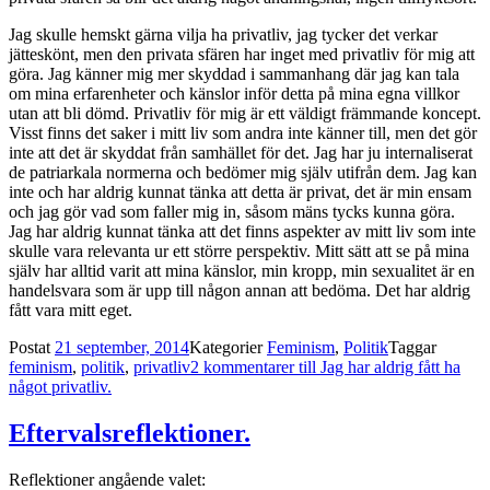
Jag skulle hemskt gärna vilja ha privatliv, jag tycker det verkar
jätteskönt, men den privata sfären har inget med privatliv för mig att
göra. Jag känner mig mer skyddad i sammanhang där jag kan tala
om mina erfarenheter och känslor inför detta på mina egna villkor
utan att bli dömd. Privatliv för mig är ett väldigt främmande koncept.
Visst finns det saker i mitt liv som andra inte känner till, men det gör
inte att det är skyddat från samhället för det. Jag har ju internaliserat
de patriarkala normerna och bedömer mig själv utifrån dem. Jag kan
inte och har aldrig kunnat tänka att detta är privat, det är min ensam
och jag gör vad som faller mig in, såsom mäns tycks kunna göra.
Jag har aldrig kunnat tänka att det finns aspekter av mitt liv som inte
skulle vara relevanta ur ett större perspektiv. Mitt sätt att se på mina
själv har alltid varit att mina känslor, min kropp, min sexualitet är en
handelsvara som är upp till någon annan att bedöma. Det har aldrig
fått vara mitt eget.
Postat
21 september, 2014
Kategorier
Feminism
,
Politik
Taggar
feminism
,
politik
,
privatliv
2 kommentarer
till Jag har aldrig fått ha
något privatliv.
Eftervalsreflektioner.
Reflektioner angående valet: