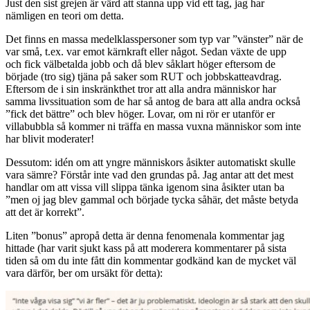
Just den sist grejen är värd att stanna upp vid ett tag, jag har
nämligen en teori om detta.
Det finns en massa medelklasspersoner som typ var ”vänster” när de
var små, t.ex. var emot kärnkraft eller något. Sedan växte de upp
och fick välbetalda jobb och då blev såklart höger eftersom de
började (tro sig) tjäna på saker som RUT och jobbskatteavdrag.
Eftersom de i sin inskränkthet tror att alla andra människor har
samma livssituation som de har så antog de bara att alla andra också
”fick det bättre” och blev höger. Lovar, om ni rör er utanför er
villabubbla så kommer ni träffa en massa vuxna människor som inte
har blivit moderater!
Dessutom: idén om att yngre människors åsikter automatiskt skulle
vara sämre? Förstår inte vad den grundas på. Jag antar att det mest
handlar om att vissa vill slippa tänka igenom sina åsikter utan ba
”men oj jag blev gammal och började tycka såhär, det måste betyda
att det är korrekt”.
Liten ”bonus” apropå detta är denna fenomenala kommentar jag
hittade (har varit sjukt kass på att moderera kommentarer på sista
tiden så om du inte fått din kommentar godkänd kan de mycket väl
vara därför, ber om ursäkt för detta):