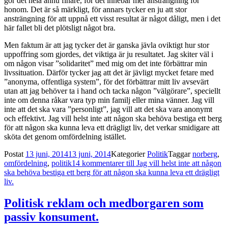
gör det hela ännu finare, för det innebär mer ansträngning för
honom. Det är så märkligt, för annars tycker en ju att stor
ansträngning för att uppnå ett visst resultat är något dåligt, men i det
här fallet bli det plötsligt något bra.
Men faktum är att jag tycker det är ganska jävla oviktigt hur stor
uppoffring som gjordes, det viktiga är ju resultatet. Jag skiter väl i
om någon visar ”solidaritet” med mig om det inte förbättrar min
livssituation. Därför tycker jag att det är jävligt mycket fetare med
”anonyma, offentliga system”, för det förbättrar mitt liv avsevärt
utan att jag behöver ta i hand och tacka någon ”välgörare”, speciellt
inte om denna råkar vara typ min familj eller mina vänner. Jag vill
inte att det ska vara ”personligt”, jag vill att det ska vara anonymt
och effektivt. Jag vill helst inte att någon ska behöva bestiga ett berg
för att någon ska kunna leva ett drägligt liv, det verkar smidigare att
sköta det genom omfördelning istället.
Postat
13 juni, 2014
13 juni, 2014
Kategorier
Politik
Taggar
norberg
,
omfördelning
,
politik
14 kommentarer
till Jag vill helst inte att någon
ska behöva bestiga ett berg för att någon ska kunna leva ett drägligt
liv.
Politisk reklam och medborgaren som
passiv konsument.