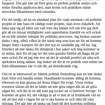
fungerat. Det går inte att först göra en perfekt politisk analys och
sedan försöka applicera den, utan teorin och praktiken måste
utvecklas tillsammans med varandra.
För det tredje; att ha en utstakad plan för varje moment i ett politiskt
projekt är inte bara ett väldigt svårt projekt, utan även riskabelt. Att
haka upp sig på idéer om vad som ska hända och när tror jag dels
gör att en missar möjligheter som uppenbaras framför en och också
att en blir mindre ödmjuk för politiska processer. Jag brukar snarare
tänka i steg, alltså vilket är det nästa steg som kan tas för att komma
längre fram i kampen för det den typ av samhälle jag vill ha. Jag
försöker att inte tänka för detaljerat i hur saker och ting kommer se
ut sedan, dels för att jag ser det som ganska lönlöst att lägga tid på
men också för att jag inte tror att det är särskilt positivt att sitta och
spekulera kring sådant. Jag tänker att det är en praktik som måste tas
fram tillsammans när vi når dit, på demokratisk väg.
Om en är intresserad av faktisk politisk förändring kan en inte tänka
klart först och handla sedan. Handlandet kommer aldrig att komma,
eftersom en kan grunna på dessa frågor för evigt. Vissa verkar
resonera såsom att det är bättre att inte göra något alls än att göra
något fel, och det är en idé som jag tycker att vi behöver överge. Vi
kommer att göra fel, det viktiga är att vi inte är så förälskade vid en
idé att den står i vägen för att vi ska kunna se och rätta till våra
misstag. Det går inte att tänka sig fram till den korrekta politiska