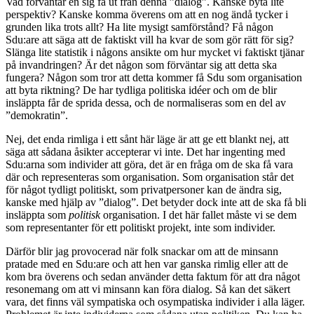
Vad förväntar en sig få ut från denna ”dialog”. Kanske byta lite
perspektiv? Kanske komma överens om att en nog ändå tycker i
grunden lika trots allt? Ha lite mysigt samförstånd? Få någon
Sdu:are att säga att de faktiskt vill ha kvar de som gör rätt för sig?
Slänga lite statistik i någons ansikte om hur mycket vi faktiskt tjänar
på invandringen? Är det någon som förväntar sig att detta ska
fungera? Någon som tror att detta kommer få Sdu som organisation
att byta riktning? De har tydliga politiska idéer och om de blir
insläppta får de sprida dessa, och de normaliseras som en del av
”demokratin”.
Nej, det enda rimliga i ett sånt här läge är att ge ett blankt nej, att
säga att sådana åsikter accepterar vi inte. Det har ingenting med
Sdu:arna som individer att göra, det är en fråga om de ska få vara
där och representeras som organisation. Som organisation står det
för något tydligt politiskt, som privatpersoner kan de ändra sig,
kanske med hjälp av ”dialog”. Det betyder dock inte att de ska få bli
insläppta som
politisk
organisation. I det här fallet måste vi se dem
som representanter för ett politiskt projekt, inte som individer.
Därför blir jag provocerad när folk snackar om att de minsann
pratade med en Sdu:are och att hen var ganska rimlig eller att de
kom bra överens och sedan använder detta faktum för att dra något
resonemang om att vi minsann kan föra dialog. Så kan det säkert
vara, det finns väl sympatiska och osympatiska individer i alla läger.