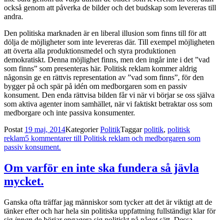
också genom att påverka de bilder och det budskap som levereras till
andra.
Den politiska marknaden är en liberal illusion som finns till för att
dölja de möjligheter som inte levereras där. Till exempel möjligheten
att överta alla produktionsmedel och styra produktionen
demokratiskt. Denna möjlighet finns, men den ingår inte i det ”vad
som finns” som presenteras här. Politisk reklam kommer aldrig
någonsin ge en rättvis representation av ”vad som finns”, för den
bygger på och spär på idén om medborgaren som en passiv
konsument. Den enda rättvisa bilden får vi när vi börjar se oss själva
som aktiva agenter inom samhället, när vi faktiskt betraktar oss som
medborgare och inte passiva konsumenter.
Postat
19 maj, 2014
Kategorier
Politik
Taggar
politik
,
politisk
reklam
5 kommentarer
till Politisk reklam och medborgaren som
passiv konsument.
Om varför en inte ska fundera så jävla
mycket.
Ganska ofta träffar jag människor som tycker att det är viktigt att de
tänker efter och har hela sin politiska uppfattning fullständigt klar för
sig
innan
de börjar engagera sig politiskt på något sätt. Dessa