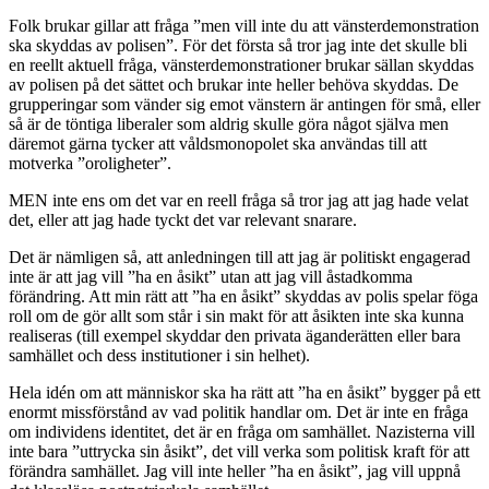
Folk brukar gillar att fråga ”men vill inte du att vänsterdemonstration
ska skyddas av polisen”. För det första så tror jag inte det skulle bli
en reellt aktuell fråga, vänsterdemonstrationer brukar sällan skyddas
av polisen på det sättet och brukar inte heller behöva skyddas. De
grupperingar som vänder sig emot vänstern är antingen för små, eller
så är de töntiga liberaler som aldrig skulle göra något själva men
däremot gärna tycker att våldsmonopolet ska användas till att
motverka ”oroligheter”.
MEN inte ens om det var en reell fråga så tror jag att jag hade velat
det, eller att jag hade tyckt det var relevant snarare.
Det är nämligen så, att anledningen till att jag är politiskt engagerad
inte är att jag vill ”ha en åsikt” utan att jag vill åstadkomma
förändring. Att min rätt att ”ha en åsikt” skyddas av polis spelar föga
roll om de gör allt som står i sin makt för att åsikten inte ska kunna
realiseras (till exempel skyddar den privata äganderätten eller bara
samhället och dess institutioner i sin helhet).
Hela idén om att människor ska ha rätt att ”ha en åsikt” bygger på ett
enormt missförstånd av vad politik handlar om. Det är inte en fråga
om individens identitet, det är en fråga om samhället. Nazisterna vill
inte bara ”uttrycka sin åsikt”, det vill verka som politisk kraft för att
förändra samhället. Jag vill inte heller ”ha en åsikt”, jag vill uppnå