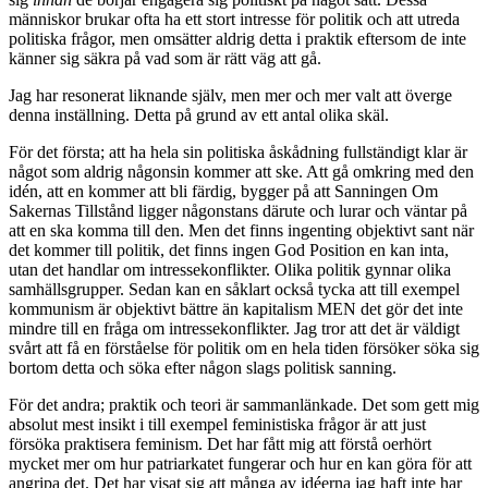
människor brukar ofta ha ett stort intresse för politik och att utreda
politiska frågor, men omsätter aldrig detta i praktik eftersom de inte
känner sig säkra på vad som är rätt väg att gå.
Jag har resonerat liknande själv, men mer och mer valt att överge
denna inställning. Detta på grund av ett antal olika skäl.
För det första; att ha hela sin politiska åskådning fullständigt klar är
något som aldrig någonsin kommer att ske. Att gå omkring med den
idén, att en kommer att bli färdig, bygger på att Sanningen Om
Sakernas Tillstånd ligger någonstans därute och lurar och väntar på
att en ska komma till den. Men det finns ingenting objektivt sant när
det kommer till politik, det finns ingen God Position en kan inta,
utan det handlar om intressekonflikter. Olika politik gynnar olika
samhällsgrupper. Sedan kan en såklart också tycka att till exempel
kommunism är objektivt bättre än kapitalism MEN det gör det inte
mindre till en fråga om intressekonflikter. Jag tror att det är väldigt
svårt att få en förståelse för politik om en hela tiden försöker söka sig
bortom detta och söka efter någon slags politisk sanning.
För det andra; praktik och teori är sammanlänkade. Det som gett mig
absolut mest insikt i till exempel feministiska frågor är att just
försöka praktisera feminism. Det har fått mig att förstå oerhört
mycket mer om hur patriarkatet fungerar och hur en kan göra för att
angripa det. Det har visat sig att många av idéerna jag haft inte har