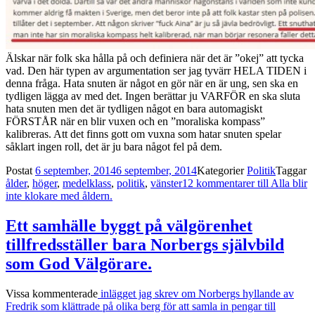
Älskar när folk ska hålla på och definiera när det är ”okej” att tycka
vad. Den här typen av argumentation ser jag tyvärr HELA TIDEN i
denna fråga. Hata snuten är något en gör när en är ung, sen ska en
tydligen lägga av med det. Ingen berättar ju VARFÖR en ska sluta
hata snuten men det är tydligen något en bara automagiskt
FÖRSTÅR när en blir vuxen och en ”moraliska kompass”
kalibreras. Att det finns gott om vuxna som hatar snuten spelar
såklart ingen roll, det är ju bara något fel på dem.
Postat
6 september, 2014
6 september, 2014
Kategorier
Politik
Taggar
ålder
,
höger
,
medelklass
,
politik
,
vänster
12 kommentarer
till Alla blir
inte klokare med åldern.
Ett samhälle byggt på välgörenhet
tillfredsställer bara Norbergs självbild
som God Välgörare.
Vissa kommenterade
inlägget jag skrev om Norbergs hyllande av
Fredrik som klättrade på olika berg för att samla in pengar till