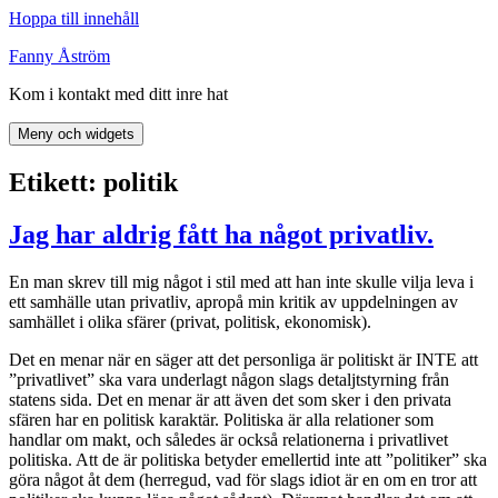
Hoppa till innehåll
Fanny Åström
Kom i kontakt med ditt inre hat
Meny och widgets
Etikett:
politik
Jag har aldrig fått ha något privatliv.
En man skrev till mig något i stil med att han inte skulle vilja leva i
ett samhälle utan privatliv, apropå min kritik av uppdelningen av
samhället i olika sfärer (privat, politisk, ekonomisk).
Det en menar när en säger att det personliga är politiskt är INTE att
”privatlivet” ska vara underlagt någon slags detaljtstyrning från
statens sida. Det en menar är att även det som sker i den privata
sfären har en politisk karaktär. Politiska är alla relationer som
handlar om makt, och således är också relationerna i privatlivet
politiska. Att de är politiska betyder emellertid inte att ”politiker” ska
göra något åt dem (herregud, vad för slags idiot är en om en tror att