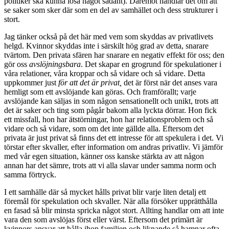
politiker ska kunna lösa något sådant). Däremot handlar det om att
se saker som sker där som en del av samhället och dess strukturer i
stort.
Jag tänker också på det här med vem som skyddas av privatlivets
helgd. Kvinnor skyddas inte i särskilt hög grad av detta, snarare
tvärtom. Den privata sfären har snarare en negativ effekt för oss; den
gör oss
avslöjningsbara
. Det skapar en grogrund för spekulationer i
våra relationer, våra kroppar och så vidare och så vidare. Detta
uppkommer just
för att det är privat,
det är först när det anses vara
hemligt som ett avslöjande kan göras. Och framförallt; varje
avslöjande kan säljas in som någon sensationellt och unikt, trots att
det är saker och ting som pågår bakom alla lyckta dörrar. Hon fick
ett missfall, hon har ätstörningar, hon har relationsproblem och så
vidare och så vidare, som om det inte gällde alla. Eftersom det
privata är just privat så finns det ett intresse för att spekulera i det. Vi
törstar efter skvaller, efter information om andras privatliv. Vi jämför
med vår egen situation, känner oss kanske stärkta av att någon
annan har det sämre, trots att vi alla slavar under samma norm och
samma förtryck.
I ett samhälle där så mycket hålls privat blir varje liten detalj ett
föremål för spekulation och skvaller. När alla försöker upprätthålla
en fasad så blir minsta spricka något stort. Allting handlar om att inte
vara den som avslöjas först eller värst. Eftersom det primärt är
kvinnors ansvar att hålla ihop familjen och liknande så hamnar ofta