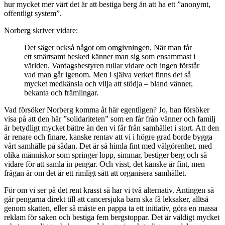
hur mycket mer värt det är att bestiga berg än att ha ett ”anonymt,
offentligt system”.
Norberg skriver vidare:
Det säger också något om omgivningen. När man får
ett smärtsamt besked känner man sig som ensammast i
världen. Vardagsbestyren rullar vidare och ingen förstår
vad man går igenom. Men i själva verket finns det så
mycket medkänsla och vilja att stödja – bland vänner,
bekanta och främlingar.
Vad försöker Norberg komma åt här egentligen? Jo, han försöker
visa på att den här ”solidariteten” som en får från vänner och familj
är betydligt mycket bättre än den vi får från samhället i stort. Att den
är renare och finare, kanske rentav att vi i högre grad borde bygga
vårt samhälle på sådan. Det är så himla fint med välgörenhet, med
olika människor som springer lopp, simmar, bestiger berg och så
vidare för att samla in pengar. Och visst, det kanske är fint, men
frågan är om det är ett rimligt sätt att organisera samhället.
För om vi ser på det rent krasst så har vi två alternativ. Antingen så
går pengarna direkt till att cancersjuka barn ska få leksaker, alltså
genom skatten, eller så måste en pappa ta ett initiativ, göra en massa
reklam för saken och bestiga fem bergstoppar. Det är väldigt mycket