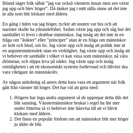
Ibland säger folk såhär ”jag var också vänstern innan men sen växte
jag upp och blev höger”. Då tänker jag i mitt stilla sinne att det inte
är alla som blir klokare med åldern.
En gång i tiden var jag höger, tyckte att snuten var bra och att
nazister skulle ha yttrandefrihet. Sedan växte jag upp och såg hur det
samhället vi lever i drabbar människor. Jag insåg att det inte är en
fråga om ”åsikter” eller ”principer” utan är en fråga om människor
av kött och blod, om liv. Jag växte upp och insåg att politik inte är
en argumentationslek utan en verklighet. Jag växte upp och insåg att
vi behöver ett samhälle i vilket vi kan växa som människor, nå våra
drömmar, och slippa leva på nåder. Jag växte upp och insåg
orimligheten i att ett ekonomiskt systems fortlevnad och tillväxt ska
vara viktigare än människoliv.
Av någon anledning så anses detta bara vara ett argument när folk
gått från vänster till höger. Det har väl att göra med:
Högern har inga andra argument så de upprepar detta tills det
blir sanning. Vänstermänniskor brukar i regel ha lite mer
under fötterna så vi behöver inte hänvisa till att vi blivit
klokare med åldern.
Det finns en populär fördom om att människor blir mer höger
ju äldre de blir.