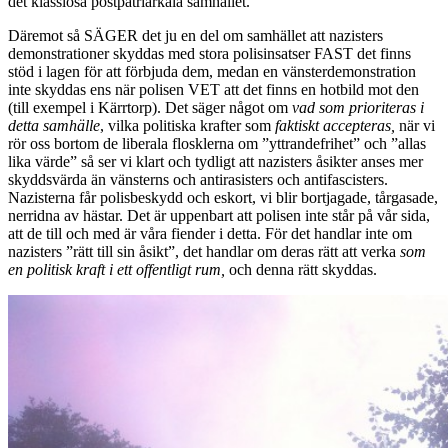
det klasslösa postpatriarkala samhället.
Däremot så SÄGER det ju en del om samhället att nazisters
demonstrationer skyddas med stora polisinsatser FAST det finns
stöd i lagen för att förbjuda dem, medan en vänsterdemonstration
inte skyddas ens när polisen VET att det finns en hotbild mot den
(till exempel i Kärrtorp). Det säger något om
vad som prioriteras i
detta samhälle
, vilka politiska krafter som
faktiskt accepteras,
när vi
rör oss bortom de liberala flosklerna om ”yttrandefrihet” och ”allas
lika värde” så ser vi klart och tydligt att nazisters åsikter anses mer
skyddsvärda än vänsterns och antirasisters och antifascisters.
Nazisterna får polisbeskydd och eskort, vi blir bortjagade, tårgasade,
nerridna av hästar. Det är uppenbart att polisen inte står på vår sida,
att de till och med är våra fiender i detta. För det handlar inte om
nazisters ”rätt till sin åsikt”, det handlar om deras rätt att verka
som
en politisk kraft i ett offentligt rum,
och denna rätt skyddas.