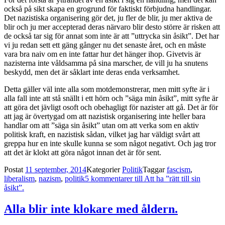
också på sikt skapa en grogrund för faktiskt förbjudna handlingar.
Det nazistiska organisering gör det, ju fler de blir, ju mer aktiva de
blir och ju mer accepterad deras närvaro blir desto större är risken att
de också tar sig för annat som inte är att ”uttrycka sin åsikt”. Det har
vi ju redan sett ett gäng gånger nu det senaste året, och en måste
vara bra naiv om en inte fattar hur det hänger ihop. Givetvis är
nazisterna inte våldsamma på sina marscher, de vill ju ha snutens
beskydd, men det är såklart inte deras enda verksamhet.
Detta gäller väl inte alla som motdemonstrerar, men mitt syfte är i
alla fall inte att stå snällt i ett hörn och ”säga min åsikt”, mitt syfte är
att göra det jävligt osoft och obehagligt för nazister att gå. Det är för
att jag är övertygad om att nazistisk organisering inte heller bara
handlar om att ”säga sin åsikt” utan om att verka som en aktiv
politisk kraft, en nazistisk sådan, vilket jag har väldigt svårt att
greppa hur en inte skulle kunna se som något negativt. Och jag tror
att det är klokt att göra något innan det är för sent.
Postat
11 september, 2014
Kategorier
Politik
Taggar
fascism
,
liberalism
,
nazism
,
politik
5 kommentarer
till Att ha ”rätt till sin
åsikt”.
Alla blir inte klokare med åldern.