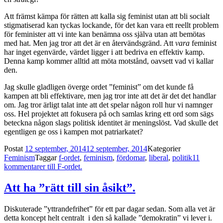
Att främst kämpa för rätten att kalla sig feminist utan att bli socialt
stigmatiserad kan tyckas lockande, för det kan vara ett reellt problem
för feminister att vi inte kan benämna oss själva utan att bemötas
med hat. Men jag tror att det är en återvändsgränd. Att
vara
feminist
har inget egenvärde, värdet ligger i att bedriva en effektiv kamp.
Denna kamp kommer alltid att möta motstånd, oavsett vad vi kallar
den.
Jag skulle gladligen överge ordet ”feminist” om det kunde få
kampen att bli effektivare, men jag tror inte att det är det det handlar
om. Jag tror ärligt talat inte att det spelar någon roll hur vi namnger
oss. Hel projektet att fokusera på och samlas kring ett ord som sägs
beteckna någon slags politisk identitet är meningslöst. Vad skulle det
egentligen ge oss i kampen mot patriarkatet?
Postat
12 september, 2014
12 september, 2014
Kategorier
Feminism
Taggar
f-ordet
,
feminism
,
fördomar
,
liberal
,
politik
11
kommentarer
till F-ordet.
Att ha ”rätt till sin åsikt”.
Diskuterade ”yttrandefrihet” för ett par dagar sedan. Som alla vet är
detta koncept helt centralt i den så kallade ”demokratin” vi lever i.