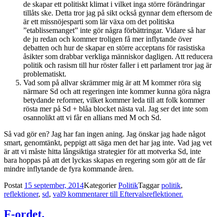
de skapar ett politiskt klimat i vilket inga större förändringar
tillåts ske. Detta tror jag på sikt också gynnar dem eftersom de
är ett missnöjesparti som lär växa om det politiska
”etablissemanget” inte gör några förbättringar. Vidare så har
de ju redan och kommer troligen få mer inflytande över
debatten och hur de skapar en större acceptans för rasistiska
åsikter som drabbar verkliga människor dagligen. Att reducera
politik och rasism till hur röster faller i ett parlament tror jag är
problematiskt.
Vad som på allvar skrämmer mig är att M kommer röra sig
närmare Sd och att regeringen inte kommer kunna göra några
betydande reformer, vilket kommer leda till att folk kommer
rösta mer på Sd + blåa blocket nästa val. Jag ser det inte som
osannolikt att vi får en allians med M och Sd.
Så vad gör en? Jag har fan ingen aning. Jag önskar jag hade något
smart, genomtänkt, peppigt att säga men det har jag inte. Vad jag vet
är att vi måste hitta långsiktiga strategier för att motverka Sd, inte
bara hoppas på att det lyckas skapas en regering som gör att de får
mindre inflytande de fyra kommande åren.
Postat
15 september, 2014
Kategorier
Politik
Taggar
politik
,
reflektioner
,
sd
,
val
9 kommentarer
till Eftervalsreflektioner.
F-ordet.