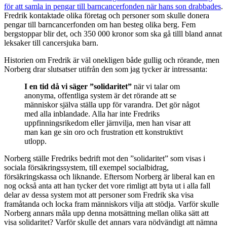
för att samla in pengar till barncancerfonden när hans son drabbades
.
Fredrik kontaktade olika företag och personer som skulle donera
pengar till barncancerfonden om han besteg olika berg. Fem
bergstoppar blir det, och 350 000 kronor som ska gå tilll bland annat
leksaker till cancersjuka barn.
Historien om Fredrik är väl onekligen både gullig och rörande, men
Norberg drar slutsatser utifrån den som jag tycker är intressanta:
I en tid då vi säger ”solidaritet”
när vi talar om
anonyma, offentliga system är det rörande att se
människor själva ställa upp för varandra. Det gör något
med alla inblandade. Alla har inte Fredriks
uppfinningsrikedom eller järnvilja, men han visar att
man kan ge sin oro och frustration ett konstruktivt
utlopp.
Norberg ställe Fredriks bedrift mot den ”solidaritet” som visas i
sociala försäkringssystem, till exempel socialbidrag,
försäkringskassa och liknande. Eftersom Norberg är liberal kan en
nog också anta att han tycker det vore rimligt att byta ut i alla fall
delar av dessa system mot att personer som Fredrik ska visa
framåtanda och locka fram människors vilja att stödja. Varför skulle
Norberg annars måla upp denna motsättning mellan olika sätt att
visa solidaritet? Varför skulle det annars vara nödvändigt att nämna