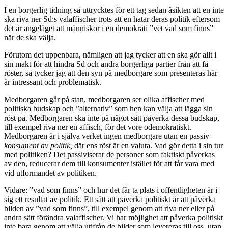
I en borgerlig tidning så uttrycktes för ett tag sedan åsikten att en inte
ska riva ner Sd:s valaffischer trots att en hatar deras politik eftersom
det är angeläget att människor i en demokrati ”vet vad som finns”
när de ska välja.
Förutom det uppenbara, nämligen att jag tycker att en ska gör allt i
sin makt för att hindra Sd och andra borgerliga partier från att få
röster, så tycker jag att den syn på medborgare som presenteras här
är intressant och problematisk.
Medborgaren går på stan, medborgaren ser olika affischer med
politiska budskap och ”alternativ” som hen kan välja att lägga sin
röst på. Medborgaren ska inte på något sätt påverka dessa budskap,
till exempel riva ner en affisch, för det vore odemokratiskt.
Medborgaren är i själva verket ingen medborgare utan en passiv
konsument av politik,
där ens röst är en valuta. Vad gör detta i sin tur
med politiken? Det passiviserar de personer som faktiskt påverkas
av den, reducerar dem till konsumenter istället för att får vara med
vid utformandet av politiken.
Vidare: ”vad som finns” och hur det får ta plats i offentligheten är i
sig ett resultat av politik. Ett sätt att påverka politiskt är att påverka
bilden av ”vad som finns”, till exempel genom att riva ner eller på
andra sätt förändra valaffischer. Vi har möjlighet att påverka politiskt
inte bara genom att välja utifrån de bilder som levereras till oss, utan