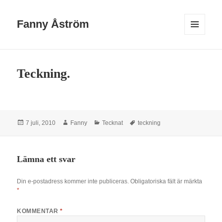
Fanny Åström
MENY
OCH
WIDGETS
Teckning.
Postat
Författare
Kategorier
Taggar
7 juli, 2010
Fanny
Tecknat
teckning
Lämna ett svar
Din e-postadress kommer inte publiceras.
Obligatoriska fält är märkta
*
KOMMENTAR
*