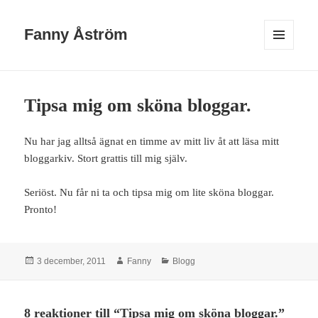
Fanny Åström
MENY
OCH
WIDGETS
Tipsa mig om sköna bloggar.
Nu har jag alltså ägnat en timme av mitt liv åt att läsa mitt
bloggarkiv. Stort grattis till mig själv.
Seriöst. Nu får ni ta och tipsa mig om lite sköna bloggar.
Pronto!
Postat
Författare
Kategorier
3 december, 2011
Fanny
Blogg
8 reaktioner till “Tipsa mig om sköna bloggar.”