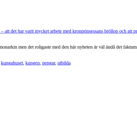
– att det har varit mycket arbete med kronprinsessans bröllop och att prin
r monarkin men det roligaste med den här nyheten är väl ändå det faktum a
,
kungahuset
,
kungen
,
pengar
,
utbilda