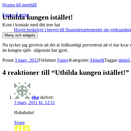
Hoppa till innehåll
Fanny Åström
Utbilda kungen istället!
Kom i kontakt med ditt inre hat
Hovet beskriver i brevet till finansdepartementet sin verksamhet 
sin nya roll.
Meny och widgets
Nu tycker jag givetvis att det är fullkomligt perverterat att vi har kva
än kungen själv någonsin har gjort.
Postat
3 mars, 2011
Författare
Fanny
Kategorier
Aktuellt
Taggar
daniel
4 reaktioner till “Utbilda kungen istället!”
elsa
skriver:
3 mars, 2011 kl. 12:11
Hahahaha!
Svara