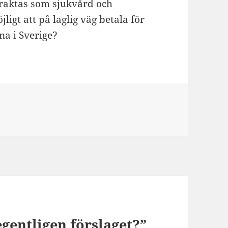
traktas som sjukvård och
igt att på laglig väg betala för
na i Sverige?
egentligen förslaget?”