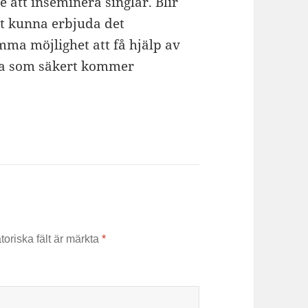
e att inseminera singlar. Blir
tt kunna erbjuda det
amma möjlighet att få hjälp av
ga som säkert kommer
toriska fält är märkta
*