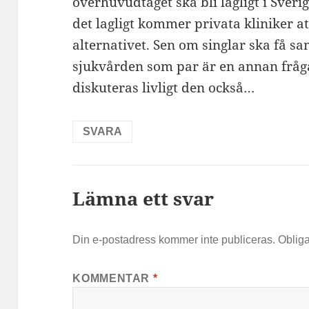
överhuvudtaget ska bli lagligt i Sverig
det lagligt kommer privata kliniker a
alternativet. Sen om singlar ska få s
sjukvården som par är en annan frå
diskuteras livligt den också…
SVARA
Lämna ett svar
Din e-postadress kommer inte publiceras.
Obliga
KOMMENTAR
*