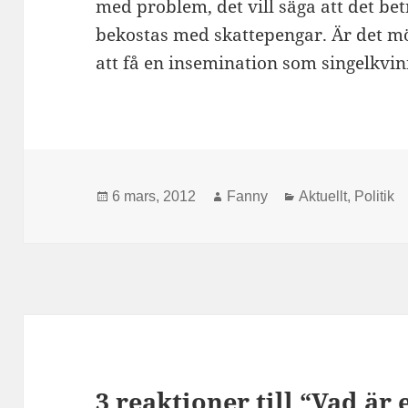
med problem, det vill säga att det be
bekostas med skattepengar. Är det möjl
att få en insemination som singelkvin
Postat
Författare
Kategorier
6 mars, 2012
Fanny
Aktuellt
,
Politik
3 reaktioner till “Vad är 