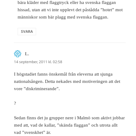
bära kläder med flaggtryck eller ha svenska flaggan
hissad, utan att vi inte upplevt det påstådda ”hotet” mot
människor som bär plagg med svenska flaggan.
SVARA
L.
skriver:
14 september, 2011 kl. 02:58
I högstadiet fanns önskemål från eleverna att sjunga
nationalsången. Detta nekades med motiveringen att det
vore ”diskriminerande”.
?
Sedan finns det ju grupper nere i Malmö som aktivt jobbar
med att, vad de kallar, ”skända flaggan” och utrota allt
vad ”svenskhet” är.