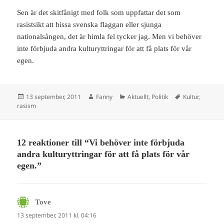
Sen är det skitfånigt med folk som uppfattar det som
rasistsikt att hissa svenska flaggan eller sjunga
nationalsången, det är himla fel tycker jag. Men vi behöver
inte förbjuda andra kulturyttringar för att få plats för vår
egen.
Postat
Författare
Kategorier
Taggar
13 september, 2011
Fanny
Aktuellt
,
Politik
Kultur
,
rasism
12 reaktioner till “Vi behöver inte förbjuda
andra kulturyttringar för att få plats för vår
egen.”
Tove
skriver:
13 september, 2011 kl. 04:16