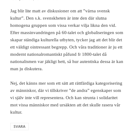
Jag blir lite matt av diskusioner om att ”värna svensk
kultur”. Den s.k. svenskheten är inte den där slutna
homogena gruppen som vissa verkar vilja likna den vid.
Efter massinvandringen på 60-talet och globaliseringen som
skapar ständiga kulturella utbyten, tycker jag att det blir det
ett väldigt ointressant begrepp. Och våra traditioner är ju ett
modernt nationalromantiskt påfund fr 1800-talet då
nationalismen var jäkligt hett, så hur autentiska dessa är kan
man ju diskutera.
Nej, det känns mer som ett sätt att rättfärdiga kategorisering
av människor, där vi tillskriver ”de andra” egenskaper som
vi själv inte vill representera. Och kan strunta i solidaritet
mot vissa människor med ursäkten att det skulle rasera vår
kultur.
SVARA