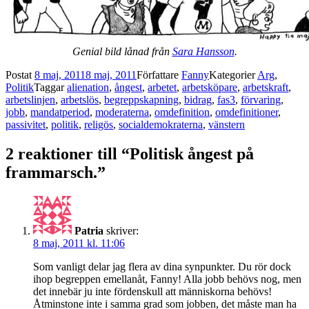
Genial bild lånad från
Sara Hansson
.
Postat
8 maj, 2011
8 maj, 2011
Författare
Fanny
Kategorier
Arg
,
Politik
Taggar
alienation
,
ångest
,
arbetet
,
arbetsköpare
,
arbetskraft
,
arbetslinjen
,
arbetslös
,
begreppskapning
,
bidrag
,
fas3
,
förvaring
,
jobb
,
mandatperiod
,
moderaterna
,
omdefinition
,
omdefinitioner
,
passivitet
,
politik
,
religös
,
socialdemokraterna
,
vänstern
2 reaktioner till “Politisk ångest på
frammarsch.”
Patria
skriver:
8 maj, 2011 kl. 11:06
Som vanligt delar jag flera av dina synpunkter. Du rör dock
ihop begreppen emellanåt, Fanny! Alla jobb behövs nog, men
det innebär ju inte fördenskull att människorna behövs!
Åtminstone inte i samma grad som jobben, det måste man ha