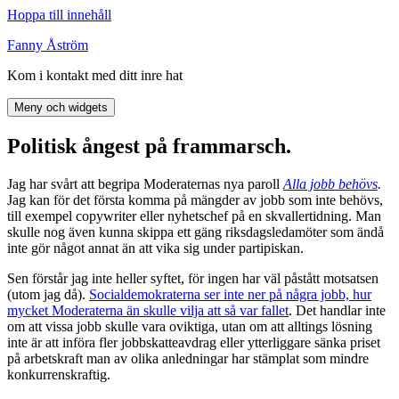
Hoppa till innehåll
Fanny Åström
Kom i kontakt med ditt inre hat
Meny och widgets
Politisk ångest på frammarsch.
Jag har svårt att begripa Moderaternas nya paroll
Alla jobb behövs
.
Jag kan för det första komma på mängder av jobb som inte behövs,
till exempel copywriter eller nyhetschef på en skvallertidning. Man
skulle nog även kunna skippa ett gäng riksdagsledamöter som ändå
inte gör något annat än att vika sig under partipiskan.
Sen förstår jag inte heller syftet, för ingen har väl påstått motsatsen
(utom jag då).
Socialdemokraterna ser inte ner på några jobb, hur
mycket Moderaterna än skulle vilja att så var fallet
. Det handlar inte
om att vissa jobb skulle vara oviktiga, utan om att alltings lösning
inte är att införa fler jobbskatteavdrag eller ytterliggare sänka priset
på arbetskraft man av olika anledningar har stämplat som mindre
konkurrenskraftig.