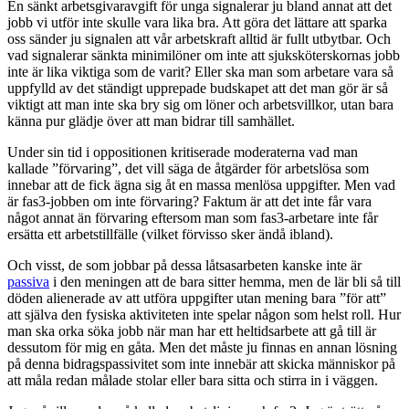
En sänkt arbetsgivaravgift för unga signalerar ju bland annat att det
jobb vi utför inte skulle vara lika bra. Att göra det lättare att sparka
oss sänder ju signalen att vår arbetskraft alltid är fullt utbytbar. Och
vad signalerar sänkta minimilöner om inte att sjuksköterskornas jobb
inte är lika viktiga som de varit? Eller ska man som arbetare vara så
uppfylld av det ständigt upprepade budskapet att det man gör är så
viktigt att man inte ska bry sig om löner och arbetsvillkor, utan bara
känna pur glädje över att man bidrar till samhället.
Under sin tid i oppositionen kritiserade moderaterna vad man
kallade ”förvaring”, det vill säga de åtgärder för arbetslösa som
innebar att de fick ägna sig åt en massa menlösa uppgifter. Men vad
är fas3-jobben om inte förvaring? Faktum är att det inte får vara
något annat än förvaring eftersom man som fas3-arbetare inte får
ersätta ett arbetstillfälle (vilket förvisso sker ändå ibland).
Och visst, de som jobbar på dessa låtsasarbeten kanske inte är
passiva
i den meningen att de bara sitter hemma, men de lär bli så till
döden alienerade av att utföra uppgifter utan mening bara ”för att”
att själva den fysiska aktiviteten inte spelar någon som helst roll. Hur
man ska orka söka jobb när man har ett heltidsarbete att gå till är
dessutom för mig en gåta. Men det måste ju finnas en annan lösning
på denna bidragspassivitet som inte innebär att skicka människor på
att måla redan målade stolar eller bara sitta och stirra in i väggen.