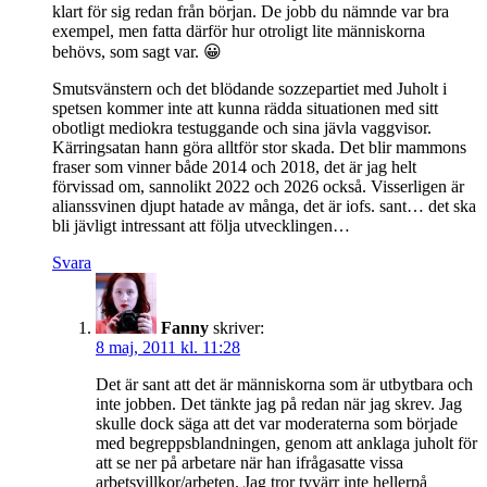
klart för sig redan från början. De jobb du nämnde var bra
exempel, men fatta därför hur otroligt lite människorna
behövs, som sagt var. 😀
Smutsvänstern och det blödande sozzepartiet med Juholt i
spetsen kommer inte att kunna rädda situationen med sitt
obotligt mediokra testuggande och sina jävla vaggvisor.
Kärringsatan hann göra alltför stor skada. Det blir mammons
fraser som vinner både 2014 och 2018, det är jag helt
förvissad om, sannolikt 2022 och 2026 också. Visserligen är
alianssvinen djupt hatade av många, det är iofs. sant… det ska
bli jävligt intressant att följa utvecklingen…
Svara
Fanny
skriver:
8 maj, 2011 kl. 11:28
Det är sant att det är människorna som är utbytbara och
inte jobben. Det tänkte jag på redan när jag skrev. Jag
skulle dock säga att det var moderaterna som började
med begreppsblandningen, genom att anklaga juholt för
att se ner på arbetare när han ifrågasatte vissa
arbetsvillkor/arbeten. Jag tror tyvärr inte hellerpå