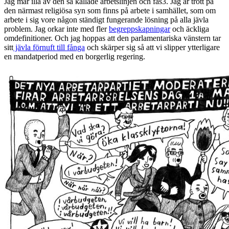
Jag mår illa av den så kallade arbetslinjen och fas3. Jag är trött på
den närmast religiösa syn som finns på arbete i samhället, som om
arbete i sig vore någon ständigt fungerande lösning på alla jävla
problem. Jag orkar inte med fler
begreppskapningar
och äckliga
omdefinitioner. Och jag hoppas att den parlamentariska vänstern tar
sitt
jävla förnuft till fånga
och skärper sig så att vi slipper ytterligare
en mandatperiod med en borgerlig regering.