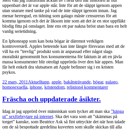
Men vad jag framförallt äcklas av i hela den här historien är hur
någon
uppenbart det är var apple står. Inte för att de släppt igenom appen
för
utan snarare med tanke på vad de inte släppt igenom innan. Jag
att
menar herregud, en tidning som galago måste censureras för att
bära
komma igenom och det är liksom inte som att det är en stor uppfläkt
ens
blodig fitta på omslaget. Inte ens ett par nakna bröst utan bara en helt
barn.
vanlig serietidning.
En Iphoneapp som kan bota bögar är däremot verkligen
kontroversiell. Apples beteende kan inte längre försvaras med att de
vill ha en ”trevlig” produkt som är anpassad efter något slags
moraliskt genomsnitt hos konsumenterna för faktum är att en jävla
massa konsumenter blir otroligt upprörda över den här appen. Man
får helt enkelt dra slutsatsen att Apple befinner sig i en kristen
psykos.
Postat
Kategorier
Taggar
22 mars, 2011
Aktuellt
app
,
apple
,
bakåtsträvande
,
bögar
,
galago
,
till
homosexuella
,
iphone
,
kristendom
,
religion
4 kommentarer
En
kristen
Fräscha och uppdaterade åsikter.
psykos.
Idag är jag upprörd över människan som tycker att man ska
”hänga
ut” sexförbrytare på internet
. Ska det vara som att ”skämmas på
torget” kanske, som Beatrice Ask så fint uttryckte det när hon talade
om de så bespottade gredelina kuverten som skulle skickas till alla