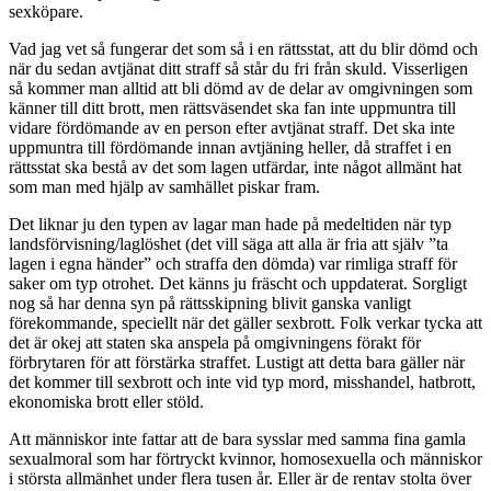
sexköpare.
Vad jag vet så fungerar det som så i en rättsstat, att du blir dömd och
när du sedan avtjänat ditt straff så står du fri från skuld. Visserligen
så kommer man alltid att bli dömd av de delar av omgivningen som
känner till ditt brott, men rättsväsendet ska fan inte uppmuntra till
vidare fördömande av en person efter avtjänat straff. Det ska inte
uppmuntra till fördömande innan avtjäning heller, då straffet i en
rättsstat ska bestå av det som lagen utfärdar, inte något allmänt hat
som man med hjälp av samhället piskar fram.
Det liknar ju den typen av lagar man hade på medeltiden när typ
landsförvisning/laglöshet (det vill säga att alla är fria att själv ”ta
lagen i egna händer” och straffa den dömda) var rimliga straff för
saker om typ otrohet. Det känns ju fräscht och uppdaterat. Sorgligt
nog så har denna syn på rättsskipning blivit ganska vanligt
förekommande, speciellt när det gäller sexbrott. Folk verkar tycka att
det är okej att staten ska anspela på omgivningens förakt för
förbrytaren för att förstärka straffet. Lustigt att detta bara gäller när
det kommer till sexbrott och inte vid typ mord, misshandel, hatbrott,
ekonomiska brott eller stöld.
Att människor inte fattar att de bara sysslar med samma fina gamla
sexualmoral som har förtryckt kvinnor, homosexuella och människor
i största allmänhet under flera tusen år. Eller är de rentav stolta över