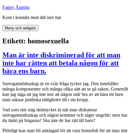
Hoppa
Fanny Åström
till
Kom i kontakt med ditt inre hat
innehåll
Meny och widgets
Etikett:
homosexuella
Man är inte diskriminerad för att man
inte har rätten att betala någon för att
bära ens barn.
Surrogatmödraskap är en svår fråga tycker jag. Den innehåller
många komponenter och många olika sätt att se på saken. Generellt
kan jag säga att jag inte tror att någon mår bra av att bära ett barn
man saknar juridiska rättigheter till i sin kropp.
Vad som stör mig skitmycket är när man diskuterar
surrogatmödraskap och någon kommer och säger ungefär: men har
du tänkt på bögarna? Ska inte de har rätt till barn?
Plötsligt kan man bli anklagad för att vara homofob för att man inte