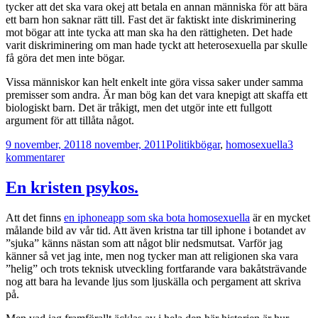
tycker att det ska vara okej att betala en annan människa för att bära
ett barn hon saknar rätt till. Fast det är faktiskt inte diskriminering
mot bögar att inte tycka att man ska ha den rättigheten. Det hade
varit diskriminering om man hade tyckt att heterosexuella par skulle
få göra det men inte bögar.
Vissa människor kan helt enkelt inte göra vissa saker under samma
premisser som andra. Är man bög kan det vara knepigt att skaffa ett
biologiskt barn. Det är tråkigt, men det utgör inte ett fullgott
argument för att tillåta något.
Postat
Kategorier
Taggar
9 november, 2011
8 november, 2011
Politik
bögar
,
homosexuella
3
till
kommentarer
Man
är
En kristen psykos.
inte
diskriminerad
Att det finns
en iphoneapp som ska bota homosexuella
är en mycket
för
målande bild av vår tid. Att även kristna tar till iphone i botandet av
att
”sjuka” känns nästan som att något blir nedsmutsat. Varför jag
man
känner så vet jag inte, men nog tycker man att religionen ska vara
inte
”helig” och trots teknisk utveckling fortfarande vara bakåtsträvande
har
nog att bara ha levande ljus som ljuskälla och pergament att skriva
rätten
på.
att
betala