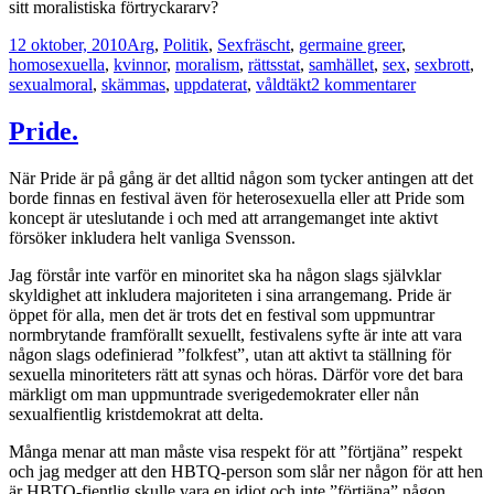
sitt moralistiska förtryckararv?
Postat
Kategorier
Taggar
12 oktober, 2010
Arg
,
Politik
,
Sex
fräscht
,
germaine greer
,
homosexuella
,
kvinnor
,
moralism
,
rättsstat
,
samhället
,
sex
,
sexbrott
,
till
sexualmoral
,
skämmas
,
uppdaterat
,
våldtäkt
2 kommentarer
Fräscha
och
Pride.
uppdaterad
åsikter.
När Pride är på gång är det alltid någon som tycker antingen att det
borde finnas en festival även för heterosexuella eller att Pride som
koncept är uteslutande i och med att arrangemanget inte aktivt
försöker inkludera helt vanliga Svensson.
Jag förstår inte varför en minoritet ska ha någon slags självklar
skyldighet att inkludera majoriteten i sina arrangemang. Pride är
öppet för alla, men det är trots det en festival som uppmuntrar
normbrytande framförallt sexuellt, festivalens syfte är inte att vara
någon slags odefinierad ”folkfest”, utan att aktivt ta ställning för
sexuella minoriteters rätt att synas och höras. Därför vore det bara
märkligt om man uppmuntrade sverigedemokrater eller nån
sexualfientlig kristdemokrat att delta.
Många menar att man måste visa respekt för att ”förtjäna” respekt
och jag medger att den HBTQ-person som slår ner någon för att hen
är HBTQ-fientlig skulle vara en idiot och inte ”förtjäna” någon