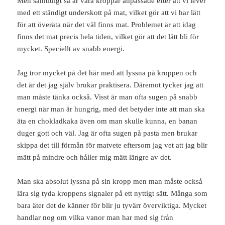
Men samtidigt så är våra kroppar anpassade efter att vi lever
med ett ständigt underskott på mat, vilket gör att vi har lätt
för att överäta när det väl finns mat. Problemet är att idag
finns det mat precis hela tiden, vilket gör att det lätt bli för
mycket. Speciellt av snabb energi.
Jag tror mycket på det här med att lyssna på kroppen och
det är det jag själv brukar praktisera. Däremot tycker jag att
man måste tänka också. Visst är man ofta sugen på snabb
energi när man är hungrig, med det betyder inte att man ska
äta en chokladkaka även om man skulle kunna, en banan
duger gott och väl. Jag är ofta sugen på pasta men brukar
skippa det till förmån för matvete eftersom jag vet att jag blir
mätt på mindre och håller mig mätt längre av det.
Man ska absolut lyssna på sin kropp men man måste också
lära sig tyda kroppens signaler på ett nyttigt sätt. Många som
bara äter det de känner för blir ju tyvärr överviktiga. Mycket
handlar nog om vilka vanor man har med sig från