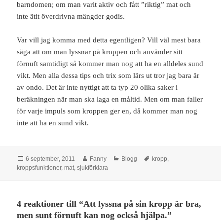
barndomen; om man varit aktiv och fått ”riktig” mat och
inte ätit överdrivna mängder godis.
Var vill jag komma med detta egentligen? Vill väl mest bara
säga att om man lyssnar på kroppen och använder sitt
förnuft samtidigt så kommer man nog att ha en alldeles sund
vikt. Men alla dessa tips och trix som lärs ut tror jag bara är
av ondo. Det är inte nyttigt att ta typ 20 olika saker i
beräkningen när man ska laga en måltid. Men om man faller
för varje impuls som kroppen ger en, då kommer man nog
inte att ha en sund vikt.
Postat
Författare
Kategorier
Taggar
6 september, 2011
Fanny
Blogg
kropp
,
kroppsfunktioner
,
mat
,
sjukförklara
4 reaktioner till “Att lyssna på sin kropp är bra,
men sunt förnuft kan nog också hjälpa.”