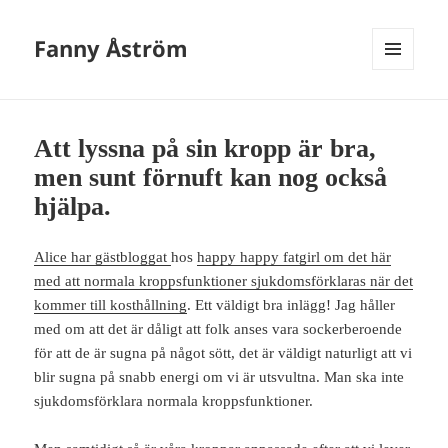
Fanny Åström
MENY
OCH
WIDGETS
Att lyssna på sin kropp är bra,
men sunt förnuft kan nog också
hjälpa.
Alice har gästbloggat
hos
happy happy fatgirl om det här
med att normala kroppsfunktioner sjukdomsförklaras när det
kommer till kosthållning
. Ett väldigt bra inlägg! Jag håller
med om att det är dåligt att folk anses vara sockerberoende
för att de är sugna på något sött, det är väldigt naturligt att vi
blir sugna på snabb energi om vi är utsvultna. Man ska inte
sjukdomsförklara normala kroppsfunktioner.