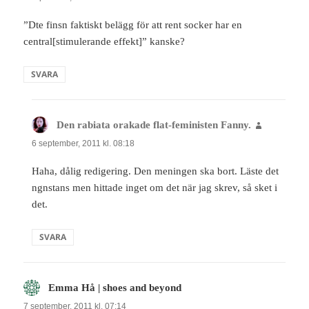
”Dte finsn faktiskt belägg för att rent socker har en
central[stimulerande effekt]” kanske?
SVARA
Den rabiata orakade flat-feministen Fanny.
skriver:
6 september, 2011 kl. 08:18
Haha, dålig redigering. Den meningen ska bort. Läste det
ngnstans men hittade inget om det när jag skrev, så sket i
det.
SVARA
Emma Hå | shoes and beyond
skriver:
7 september, 2011 kl. 07:14