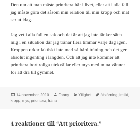
Den om att man måste prioritera här i livet, eller att i alla fall
jag måste göra det såsom min relation till min kropp och mat
ser ut idag.
Jag vet i alla fall en sak och det är att jag inte tänker sätta
mig i en situation där jag tränar flera timmar varje dag igen.
Kroppen orkar faktiskt inte med så hård träning och det ger
absolut ingenting i längden. Och att jag inte kommer att
prioritera bort roliga utekvällar eller mys med mina vänner
för att dra till gymmet.
Postat
Författare
Kategorier
Taggar
14 november, 2010
Fanny
Ytlighet
ätstörning
,
insikt
,
kropp
,
mys
,
prioritera
,
träna
4 reaktioner till “Att prioritera.”