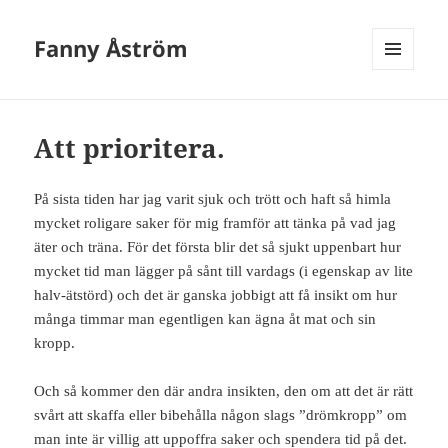
Fanny Åström
MENY
OCH
WIDGETS
Att prioritera.
På sista tiden har jag varit sjuk och trött och haft så himla
mycket roligare saker för mig framför att tänka på vad jag
äter och träna. För det första blir det så sjukt uppenbart hur
mycket tid man lägger på sånt till vardags (i egenskap av lite
halv-ätstörd) och det är ganska jobbigt att få insikt om hur
många timmar man egentligen kan ägna åt mat och sin
kropp.
Och så kommer den där andra insikten, den om att det är rätt
svårt att skaffa eller bibehålla någon slags ”drömkropp” om
man inte är villig att uppoffra saker och spendera tid på det.