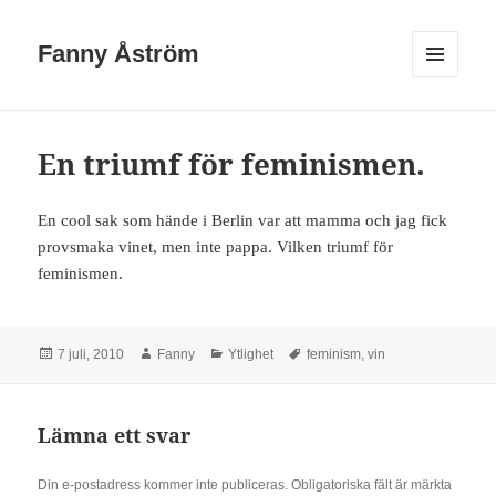
Fanny Åström
MENY
OCH
WIDGETS
En triumf för feminismen.
En cool sak som hände i Berlin var att mamma och jag fick
provsmaka vinet, men inte pappa. Vilken triumf för
feminismen.
Postat
Författare
Kategorier
Taggar
7 juli, 2010
Fanny
Ytlighet
feminism
,
vin
Lämna ett svar
Din e-postadress kommer inte publiceras.
Obligatoriska fält är märkta