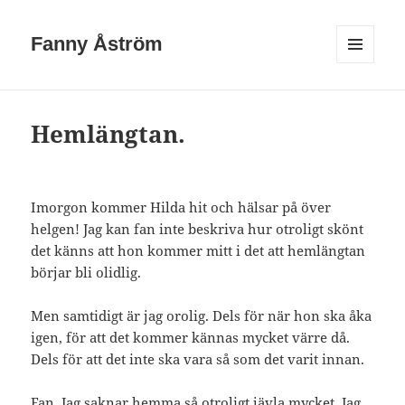
Fanny Åström
MENY
OCH
WIDGETS
Hemlängtan.
Imorgon kommer Hilda hit och hälsar på över
helgen! Jag kan fan inte beskriva hur otroligt skönt
det känns att hon kommer mitt i det att hemlängtan
börjar bli olidlig.
Men samtidigt är jag orolig. Dels för när hon ska åka
igen, för att det kommer kännas mycket värre då.
Dels för att det inte ska vara så som det varit innan.
Fan. Jag saknar hemma så otroligt jävla mycket. Jag