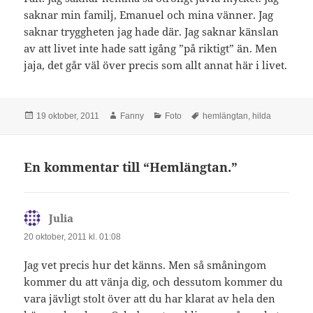
saknar min familj, Emanuel och mina vänner. Jag
saknar tryggheten jag hade där. Jag saknar känslan
av att livet inte hade satt igång ”på riktigt” än. Men
jaja, det går väl över precis som allt annat här i livet.
Postat
Författare
Kategorier
Taggar
19 oktober, 2011
Fanny
Foto
hemlängtan
,
hilda
En kommentar till “Hemlängtan.”
Julia
skriver:
20 oktober, 2011 kl. 01:08
Jag vet precis hur det känns. Men så småningom
kommer du att vänja dig, och dessutom kommer du
vara jävligt stolt över att du har klarat av hela den