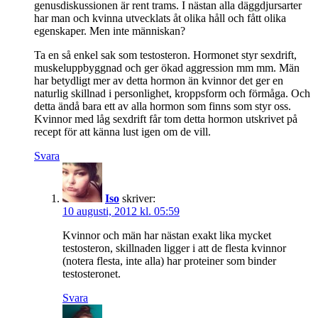
genusdiskussionen är rent trams. I nästan alla däggdjursarter
har man och kvinna utvecklats åt olika håll och fått olika
egenskaper. Men inte människan?
Ta en så enkel sak som testosteron. Hormonet styr sexdrift,
muskeluppbyggnad och ger ökad aggression mm mm. Män
har betydligt mer av detta hormon än kvinnor det ger en
naturlig skillnad i personlighet, kroppsform och förmåga. Och
detta ändå bara ett av alla hormon som finns som styr oss.
Kvinnor med låg sexdrift får tom detta hormon utskrivet på
recept för att känna lust igen om de vill.
Svara
Iso
skriver:
10 augusti, 2012 kl. 05:59
Kvinnor och män har nästan exakt lika mycket
testosteron, skillnaden ligger i att de flesta kvinnor
(notera flesta, inte alla) har proteiner som binder
testosteronet.
Svara