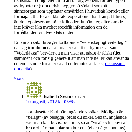
realistiska möjligheter att få anständig evidens för den typen
av hypoteser (som delvis bygger på sådant som att
sinnesorgan som uppfattar omvärlden i huvudsak korrekt eller
förmåga att utföra enkla räkneoperationer har främjat fitness)
än de hypoteser om könsskillnader du nämner, eftersom de
inte kräver lika mycket specifik information om de
förhållanden vi utvecklats under.
En annan sak: du säger fortfarande ”vetenskapligt vederlagt”
när jag tror du menar att man visat att en hypotes är sann.
”Vederlägga” betyder att man visar att något är falskt (det
stämmer i och för sig generellt att man inte heller kan använda
en enda studie för att visa att en hypotes är falsk,
diskussion
om detta
).
Svara
Isabella Swan
skriver:
10 augusti, 2012 kl. 05:58
Jag plusettar Karl här angående språket. Möjligen är
”belagt” (av belägga) ordet du söker. Sedan, angående
vad man kan bevisa och inte, så är ”visa” och ”påvisa”
bra ord när man talar om hur ens (eller någon annans)