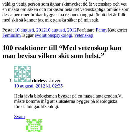
väldigt vettig person som ägnar skitmycket tid åt vetenskap och vet
en massa om saken och förkastar hela det vetenskapliga område som
dessa personer brukar bygga sina resonemang på för att det är fullt
med skit så känner jag mig ganska säker på min sak.
Postat
10 augusti, 2012
10 augusti, 2012
Författare
Fanny
Kategorier
Feminism
Taggar
evolutionspsykologi
,
vetenskap
100 reaktioner till “Med vetenskap kan
man bevisa vilken skit som helst.”
clueless
skriver:
10 augusti, 2012 kl. 02:35
Hela jävla biologismen bygger på en massa antagenden.Vi
måste komma ihåg att slutsaterna bygger på ideologiska
förestälningar.Id3eologi.
Svara