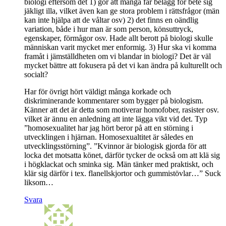
biologi eftersom det 1) gör att många får belägg för bete sig
jäkligt illa, vilket även kan ge stora problem i rättsfrågor (män
kan inte hjälpa att de våltar osv) 2) det finns en oändlig
variation, både i hur man är som person, könsuttryck,
egenskaper, förmågor osv. Hade allt berott på biologi skulle
människan varit mycket mer enformig. 3) Hur ska vi komma
framåt i jämställdheten om vi blandar in biologi? Det är väl
mycket bättre att fokusera på det vi kan ändra på kulturellt och
socialt?
Har för övrigt hört väldigt många korkade och
diskriminerande kommentarer som bygger på biologism.
Känner att det är detta som motiverar homofober, rasister osv.
vilket är ännu en anledning att inte lägga vikt vid det. Typ
”homosexualitet har jag hört beror på att en störning i
utvecklingen i hjärnan. Homosexualtitet är således en
utvecklingsstörning”. ”Kvinnor är biologisk gjorda för att
locka det motsatta könet, därför tycker de också om att klä sig
i högklackat och sminka sig. Män tänker med praktiskt, och
klär sig därför i tex. flanellskjortor och gummistövlar…” Suck
liksom…
Svara