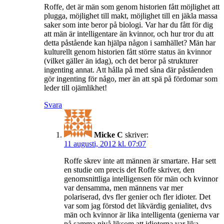
Roffe, det är män som genom historien fått möjlighet att
plugga, möjlighet till makt, möjlighet till en jäkla massa
saker som inte beror på biologi. Var har du fått för dig
att män är intelligentare än kvinnor, och hur tror du att
detta påstående kan hjälpa någon i samhället? Män har
kulturellt genom historien fått större status än kvinnor
(vilket gäller än idag), och det beror på strukturer
ingenting annat. Att hålla på med såna där påståenden
gör ingenting för någo, mer än att spä på fördomar som
leder till ojämlikhet!
Svara
Micke C
skriver:
11 augusti, 2012 kl. 07:07
Roffe skrev inte att männen är smartare. Har sett
en studie om precis det Roffe skriver, den
genomsnittliga intelligensen för män och kvinnor
var densamma, men männens var mer
polariserad, dvs fler genier och fler idioter. Det
var som jag förstod det likvärdig genialitet, dvs
män och kvinnor är lika intelligenta (genierna var
på samma nivå liksom att idioterna var lika