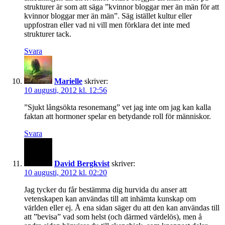
strukturer är som att säga ”kvinnor bloggar mer än män för att
kvinnor bloggar mer än män”. Säg istället kultur eller
uppfostran eller vad ni vill men förklara det inte med
strukturer tack.
Svara
Marielle
skriver:
10 augusti, 2012 kl. 12:56
”Sjukt långsökta resonemang” vet jag inte om jag kan kalla
faktan att hormoner spelar en betydande roll för människor.
Svara
David Bergkvist
skriver:
10 augusti, 2012 kl. 02:20
Jag tycker du får bestämma dig hurvida du anser att
vetenskapen kan användas till att inhämta kunskap om
världen eller ej. Å ena sidan säger du att den kan användas till
att ”bevisa” vad som helst (och därmed värdelös), men å