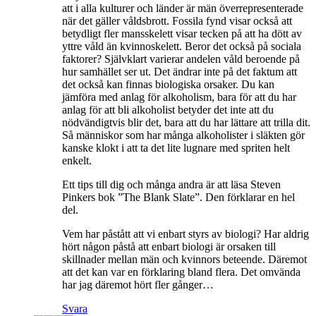
att i alla kulturer och länder är män överrepresenterade
när det gäller våldsbrott. Fossila fynd visar också att
betydligt fler mansskelett visar tecken på att ha dött av
yttre våld än kvinnoskelett. Beror det också på sociala
faktorer? Självklart varierar andelen våld beroende på
hur samhället ser ut. Det ändrar inte på det faktum att
det också kan finnas biologiska orsaker. Du kan
jämföra med anlag för alkoholism, bara för att du har
anlag för att bli alkoholist betyder det inte att du
nödvändigtvis blir det, bara att du har lättare att trilla dit.
Så människor som har många alkoholister i släkten gör
kanske klokt i att ta det lite lugnare med spriten helt
enkelt.
Ett tips till dig och många andra är att läsa Steven
Pinkers bok ”The Blank Slate”. Den förklarar en hel
del.
Vem har påstått att vi enbart styrs av biologi? Har aldrig
hört någon påstå att enbart biologi är orsaken till
skillnader mellan män och kvinnors beteende. Däremot
att det kan var en förklaring bland flera. Det omvända
har jag däremot hört fler gånger…
Svara