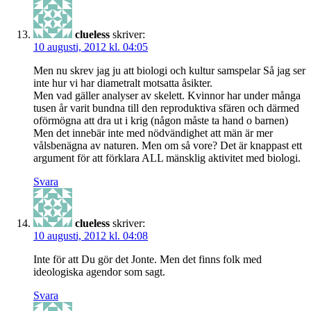
clueless
skriver:
10 augusti, 2012 kl. 04:05
Men nu skrev jag ju att biologi och kultur samspelar Så jag ser
inte hur vi har diametralt motsatta åsikter.
Men vad gäller analyser av skelett. Kvinnor har under många
tusen år varit bundna till den reproduktiva sfären och därmed
oförmögna att dra ut i krig (någon måste ta hand o barnen)
Men det innebär inte med nödvändighet att män är mer
vålsbenägna av naturen. Men om så vore? Det är knappast ett
argument för att förklara ALL mänsklig aktivitet med biologi.
Svara
clueless
skriver:
10 augusti, 2012 kl. 04:08
Inte för att Du gör det Jonte. Men det finns folk med
ideologiska agendor som sagt.
Svara