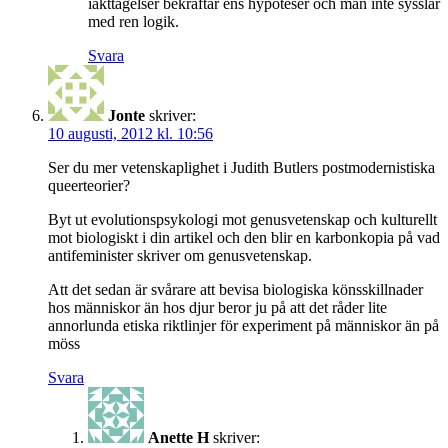
iakttagelser bekräftar ens hypoteser och man inte sysslar
med ren logik.
Svara
Jonte
skriver:
10 augusti, 2012 kl. 10:56
Ser du mer vetenskaplighet i Judith Butlers postmodernistiska
queerteorier?
Byt ut evolutionspsykologi mot genusvetenskap och kulturellt
mot biologiskt i din artikel och den blir en karbonkopia på vad
antifeminister skriver om genusvetenskap.
Att det sedan är svårare att bevisa biologiska könsskillnader
hos människor än hos djur beror ju på att det råder lite
annorlunda etiska riktlinjer för experiment på människor än på
möss
Svara
Anette H
skriver: