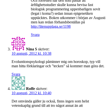
Och förresten har den som påstår att
ärftlighetsstudier skulle kunna bevisa fast
biologisk programmering uppenbarligen sovit
(legat i koma?) sedan innan epigenetiken
upptäcktes. Boken utkommer i början av Augusti
men kan redan förhandsbeställas på
http://litenupplaga.se/1198
Svara
Nina S
skriver:
10 augusti, 2012 kl. 10:38
Evoluntionspsykologi påminner mig om horoskop, typ vill
man hitta förklaringar och ”tecken” så kommer man göra det.
Svara
Roffe
skriver:
10 augusti, 2012 kl. 10:40
Det omvända gäller ju också, finns ingen som helst
vetenskaplig grund till att tro något annat än att