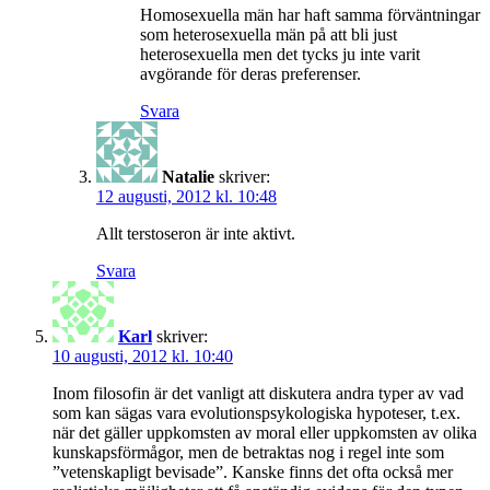
Homosexuella män har haft samma förväntningar
som heterosexuella män på att bli just
heterosexuella men det tycks ju inte varit
avgörande för deras preferenser.
Svara
Natalie
skriver:
12 augusti, 2012 kl. 10:48
Allt terstoseron är inte aktivt.
Svara
Karl
skriver:
10 augusti, 2012 kl. 10:40
Inom filosofin är det vanligt att diskutera andra typer av vad
som kan sägas vara evolutionspsykologiska hypoteser, t.ex.
när det gäller uppkomsten av moral eller uppkomsten av olika
kunskapsförmågor, men de betraktas nog i regel inte som
”vetenskapligt bevisade”. Kanske finns det ofta också mer