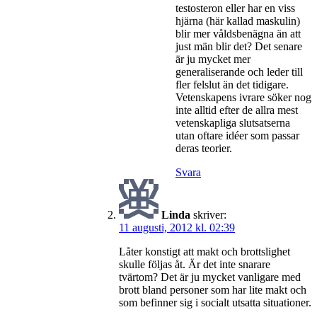
testosteron eller har en viss
hjärna (här kallad maskulin)
blir mer våldsbenägna än att
just män blir det? Det senare
är ju mycket mer
generaliserande och leder till
fler felslut än det tidigare.
Vetenskapens ivrare söker nog
inte alltid efter de allra mest
vetenskapliga slutsatserna
utan oftare idéer som passar
deras teorier.
Svara
Linda
skriver:
11 augusti, 2012 kl. 02:39
Låter konstigt att makt och brottslighet
skulle följas åt. Är det inte snarare
tvärtom? Det är ju mycket vanligare med
brott bland personer som har lite makt och
som befinner sig i socialt utsatta situationer.