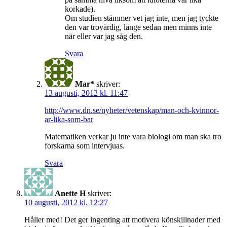
korkade).
Om studien stämmer vet jag inte, men jag tyckte
den var trovärdig, länge sedan men minns inte
när eller var jag såg den.
Svara
Mar*
skriver:
13 augusti, 2012 kl. 11:47
http://www.dn.se/nyheter/vetenskap/man-och-kvinnor-
ar-lika-som-bar
Matematiken verkar ju inte vara biologi om man ska tro
forskarna som intervjuas.
Svara
Anette H
skriver:
10 augusti, 2012 kl. 12:27
Håller med! Det ger ingenting att motivera könskillnader med