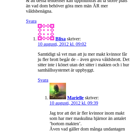
& att dessa tendenser kan uppmuntras att ta större plats
än vad dom behöver göra men män ÄR mer
våldsbenägna.
Svara
Blixa
skriver:
10 augusti, 2012 kl. 09:02
Samtidigt så vet man att ju mer makt kvinnor får
ju fler brott begår de – även grova våldsbrott. Det
sitter inte i könet utan det sitter i makten och i hur
samhällssystemet är uppbyggt.
Svara
Marielle
skriver:
10 augusti, 2012 kl. 09:39
Jag tror att det är fler kvinnor inom makt
som har mer maskulina hjärnor än antalet
’bortom makten’.
Även vad gäller dom många undantagen