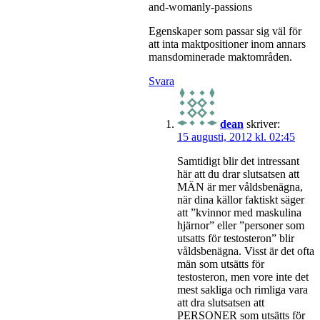
and-womanly-passions
Egenskaper som passar sig väl för
att inta maktpositioner inom annars
mansdominerade maktområden.
Svara
dean
skriver:
15 augusti, 2012 kl. 02:45
Samtidigt blir det intressant
här att du drar slutsatsen att
MÄN är mer våldsbenägna,
när dina källor faktiskt säger
att ”kvinnor med maskulina
hjärnor” eller ”personer som
utsatts för testosteron” blir
våldsbenägna. Visst är det ofta
män som utsätts för
testosteron, men vore inte det
mest sakliga och rimliga vara
att dra slutsatsen att
PERSONER som utsätts för