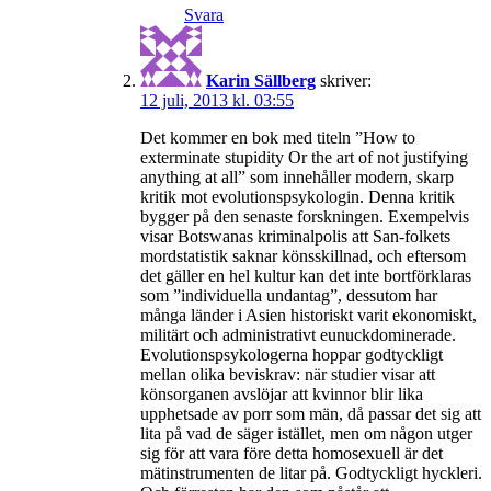
Svara
Karin Sällberg
skriver:
12 juli, 2013 kl. 03:55
Det kommer en bok med titeln ”How to
exterminate stupidity Or the art of not justifying
anything at all” som innehåller modern, skarp
kritik mot evolutionspsykologin. Denna kritik
bygger på den senaste forskningen. Exempelvis
visar Botswanas kriminalpolis att San-folkets
mordstatistik saknar könsskillnad, och eftersom
det gäller en hel kultur kan det inte bortförklaras
som ”individuella undantag”, dessutom har
många länder i Asien historiskt varit ekonomiskt,
militärt och administrativt eunuckdominerade.
Evolutionspsykologerna hoppar godtyckligt
mellan olika beviskrav: när studier visar att
könsorganen avslöjar att kvinnor blir lika
upphetsade av porr som män, då passar det sig att
lita på vad de säger istället, men om någon utger
sig för att vara före detta homosexuell är det
mätinstrumenten de litar på. Godtyckligt hyckleri.