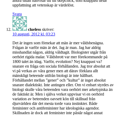
andra sidan hänvisar du till skepchick, som knappast delar
uppfattning att vetenskap är värdelöst.
Svara
clueless
skriver:
10 augusti, 2012 kl. 03:23
Det är ingen som förnekar att män är mer våldsbenägna.
Frågan är varför män är det. Jag är man. Jag har aldrig
misshandlat någon, aldrig våldtagit. Biologister utgår från
oerhört rigida malar. Våldsbrott var mer förekommande på
1800 talet än idag. Varför, evolution? Nej knappast va?
snarare en fråga om sociala förhållanden. Jag tror absolut att
vi på verkas av våra gener men att därav förklara allt
mänskligt beteende utifrån biologi är inte hållbart.
Förhållandet mellan ”gener” och ”kultur” är inget absolut
snarare dialektiskt. Inte antingen eller. Om vi enbart styrdes av
biologi skulle våra beteenden vara oerhört mer arketypiska än
de faktiskt är. Men i själva verket uppvisar vi en oerhörd
variation av beteenden oavsett kön till skillnad från
djurvärlden där det mesta torde vara instinkter. Både
feminister och antifeminister har ideologiska agendor.
Skillnaden är dock att feminister inte påstår något annat