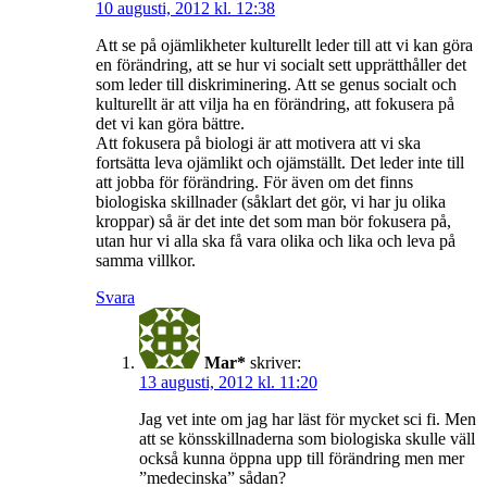
10 augusti, 2012 kl. 12:38
Att se på ojämlikheter kulturellt leder till att vi kan göra
en förändring, att se hur vi socialt sett upprätthåller det
som leder till diskriminering. Att se genus socialt och
kulturellt är att vilja ha en förändring, att fokusera på
det vi kan göra bättre.
Att fokusera på biologi är att motivera att vi ska
fortsätta leva ojämlikt och ojämställt. Det leder inte till
att jobba för förändring. För även om det finns
biologiska skillnader (såklart det gör, vi har ju olika
kroppar) så är det inte det som man bör fokusera på,
utan hur vi alla ska få vara olika och lika och leva på
samma villkor.
Svara
Mar*
skriver:
13 augusti, 2012 kl. 11:20
Jag vet inte om jag har läst för mycket sci fi. Men
att se könsskillnaderna som biologiska skulle väll
också kunna öppna upp till förändring men mer
”medecinska” sådan?