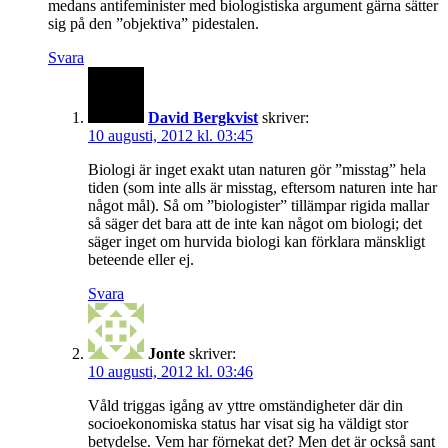
medans antifeminister med biologistiska argument gärna sätter
sig på den ”objektiva” pidestalen.
Svara
David Bergkvist
skriver:
10 augusti, 2012 kl. 03:45
Biologi är inget exakt utan naturen gör ”misstag” hela
tiden (som inte alls är misstag, eftersom naturen inte har
något mål). Så om ”biologister” tillämpar rigida mallar
så säger det bara att de inte kan något om biologi; det
säger inget om hurvida biologi kan förklara mänskligt
beteende eller ej.
Svara
Jonte
skriver:
10 augusti, 2012 kl. 03:46
Våld triggas igång av yttre omständigheter där din
socioekonomiska status har visat sig ha väldigt stor
betydelse. Vem har förnekat det? Men det är också sant