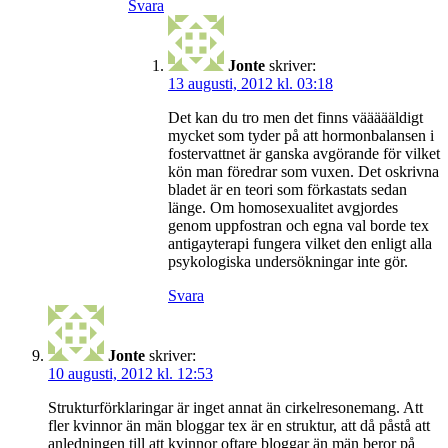
Svara
Jonte
skriver:
13 augusti, 2012 kl. 03:18
Det kan du tro men det finns väääääldigt
mycket som tyder på att hormonbalansen i
fostervattnet är ganska avgörande för vilket
kön man föredrar som vuxen. Det oskrivna
bladet är en teori som förkastats sedan
länge. Om homosexualitet avgjordes
genom uppfostran och egna val borde tex
antigayterapi fungera vilket den enligt alla
psykologiska undersökningar inte gör.
Svara
Jonte
skriver:
10 augusti, 2012 kl. 12:53
Strukturförklaringar är inget annat än cirkelresonemang. Att
fler kvinnor än män bloggar tex är en struktur, att då påstå att
anledningen till att kvinnor oftare bloggar än män beror på