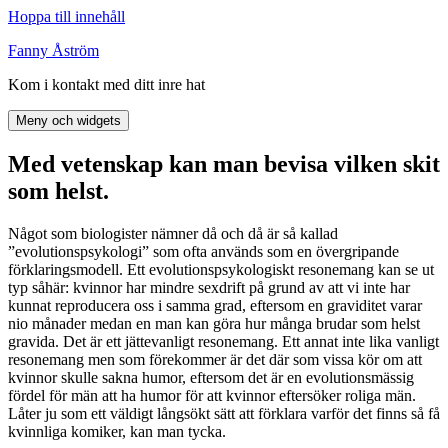
Hoppa till innehåll
Fanny Åström
Kom i kontakt med ditt inre hat
Meny och widgets
Med vetenskap kan man bevisa vilken skit
som helst.
Något som biologister nämner då och då är så kallad
”evolutionspsykologi” som ofta används som en övergripande
förklaringsmodell. Ett evolutionspsykologiskt resonemang kan se ut
typ såhär: kvinnor har mindre sexdrift på grund av att vi inte har
kunnat reproducera oss i samma grad, eftersom en graviditet varar
nio månader medan en man kan göra hur många brudar som helst
gravida. Det är ett jättevanligt resonemang. Ett annat inte lika vanligt
resonemang men som förekommer är det där som vissa kör om att
kvinnor skulle sakna humor, eftersom det är en evolutionsmässig
fördel för män att ha humor för att kvinnor eftersöker roliga män.
Låter ju som ett väldigt långsökt sätt att förklara varför det finns så få
kvinnliga komiker, kan man tycka.