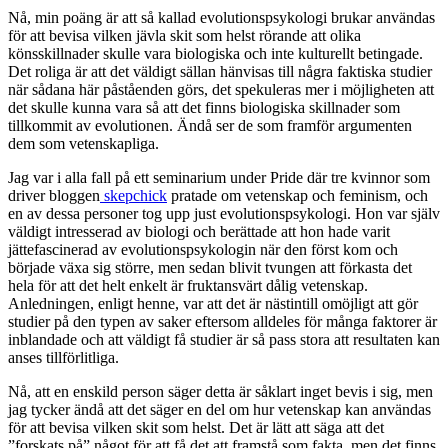
Nå, min poäng är att så kallad evolutionspsykologi brukar användas
för att bevisa vilken jävla skit som helst rörande att olika
könsskillnader skulle vara biologiska och inte kulturellt betingade.
Det roliga är att det väldigt sällan hänvisas till några faktiska studier
när sådana här påståenden görs, det spekuleras mer i möjligheten att
det skulle kunna vara så att det finns biologiska skillnader som
tillkommit av evolutionen. Ändå ser de som framför argumenten
dem som vetenskapliga.
Jag var i alla fall på ett seminarium under Pride där tre kvinnor som
driver bloggen
skepchick
pratade om vetenskap och feminism, och
en av dessa personer tog upp just evolutionspsykologi. Hon var själv
väldigt intresserad av biologi och berättade att hon hade varit
jättefascinerad av evolutionspsykologin när den först kom och
började växa sig större, men sedan blivit tvungen att förkasta det
hela för att det helt enkelt är fruktansvärt dålig vetenskap.
Anledningen, enligt henne, var att det är nästintill omöjligt att gör
studier på den typen av saker eftersom alldeles för många faktorer är
inblandade och att väldigt få studier är så pass stora att resultaten kan
anses tillförlitliga.
Nå, att en enskild person säger detta är såklart inget bevis i sig, men
jag tycker ändå att det säger en del om hur vetenskap kan användas
för att bevisa vilken skit som helst. Det är lätt att säga att det
”forskats på” något för att få det att framstå som fakta, men det finns