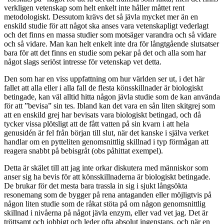
verkligen vetenskap som helt enkelt inte håller måttet rent
metodologiskt. Dessutom krävs det så jävla mycket mer än en
enskild studie för att något ska anses vara vetenskapligt vederlagt
och det finns en massa studier som motsäger varandra och så vidare
och så vidare. Man kan helt enkelt inte dra för långtgående slutsatser
bara för att det finns en studie som pekar på det och alla som har
något slags seriöst intresse för vetenskap vet detta.
Den som har en viss uppfattning om hur världen ser ut, i det här
fallet att alla eller i alla fall de flesta könsskillnader är biologiskt
betingade, kan väl alltid hitta någon jävla studie som de kan använda
för att ”bevisa” sin tes. Ibland kan det vara en sån liten skitgrej som
att en enskild grej har bevisats vara biologiskt betingad, och då
tycker vissa plötsligt att de fått vatten på sin kvarn i att hela
genusidén är fel från början till slut, när det kanske i själva verket
handlar om en pytteliten genomsnittlig skillnad i typ förmågan att
reagera snabbt på bebisgråt (obs påhittat exempel).
Detta är skälet till att jag inte orkar diskutera med människor som
anser sig ha bevis för att könsskillnaderna är biologiskt betingade.
De brukar för det mesta bara trassla in sig i sjukt långsökta
resonemang som de bygger på rena antaganden eller möjligtvis på
någon liten studie som de råkat stöta på om någon genomsnittlig
skillnad i nivåerna på något jävla enzym, eller vad vet jag. Det är
tröttsamt och jobbigt och leder ofta absolut ingenstans, och när en