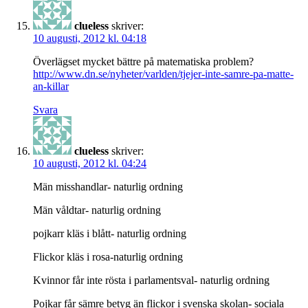
clueless
skriver:
10 augusti, 2012 kl. 04:18
Överlägset mycket bättre på matematiska problem?
http://www.dn.se/nyheter/varlden/tjejer-inte-samre-pa-matte-
an-killar
Svara
clueless
skriver:
10 augusti, 2012 kl. 04:24
Män misshandlar- naturlig ordning
Män våldtar- naturlig ordning
pojkarr kläs i blått- naturlig ordning
Flickor kläs i rosa-naturlig ordning
Kvinnor får inte rösta i parlamentsval- naturlig ordning
Pojkar får sämre betyg än flickor i svenska skolan- sociala