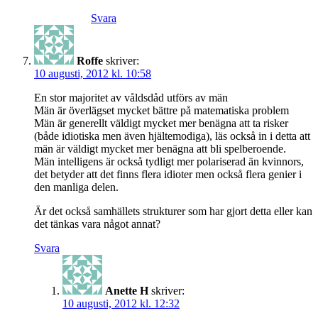
Svara
Roffe
skriver:
10 augusti, 2012 kl. 10:58
En stor majoritet av våldsdåd utförs av män
Män är överlägset mycket bättre på matematiska problem
Män är generellt väldigt mycket mer benägna att ta risker
(både idiotiska men även hjältemodiga), läs också in i detta att
män är väldigt mycket mer benägna att bli spelberoende.
Män intelligens är också tydligt mer polariserad än kvinnors,
det betyder att det finns flera idioter men också flera genier i
den manliga delen.
Är det också samhällets strukturer som har gjort detta eller kan
det tänkas vara något annat?
Svara
Anette H
skriver:
10 augusti, 2012 kl. 12:32