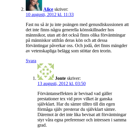
Alice
skriver:
10 augusti, 2012 kl. 11:33
Fast nu så är ju inte poängen med genusdiskussionen att
det inte finns några generella könsskillnader hos
männsikor, utan att det också finns olika förväntningar
på människor utifrån deras kön och att dessa
förväntingar påverkar oss. Och jodå, det finns mängder
av vetenskapliga belägg som stöttar den teorin.
Svara
Jonte
skriver:
13 augusti, 2012 kl. 03:50
Förväntanseffekten är bevisad vad gäller
prestationer tex vid prov vilket är ganska
självklart. Har du sämre tilltro till din egen
förmåga själv presterar du självklart sämre.
Däremot är det inte lika bevisat att förväntningar
styr våra egna preferenser och intressen i samma
grad.