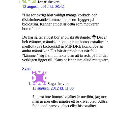
Jonte
skriver:
12 augusti, 2012 kl. 08:42
”Har för övrigt hört väldigt många korkade och
diskriminerande kommentarer som bygger på
biologism. Känner att det är detta som motiverar
homofober”
Du har så fel att det börjar bli skrattretande. 🙂 Det är
helt tvärtom, människor som tror att homosexualitet är
medfött (dvs biologiskt) är MINDRE homofoba än
andra människor. Det här är problemet när folk
”kännner” sig fram till fakta utan att ta reda på hur det
verkligen ligger till. Känslor leder inte alltid rätt tyvärr.
Svara
Saga
skriver:
13 augusti, 2012 kl. 11:08
Jag tror inte homosexualitet är medfött, jag tror
man är mer eller mindre ett oskrivet blad. Alltså
född med pansexualitet eller bisexualitet