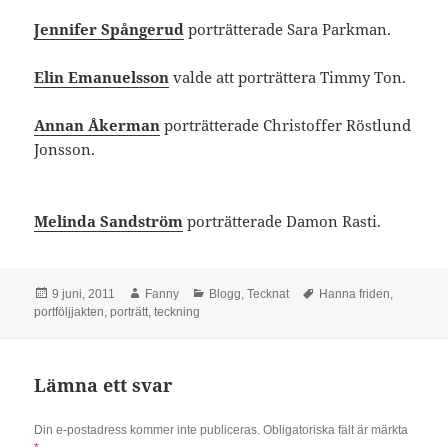
Jennifer Spångerud
porträtterade Sara Parkman.
Elin Emanuelsson
valde att porträttera Timmy Ton.
Annan Åkerman
porträtterade Christoffer Röstlund
Jonsson.
Melinda Sandström
porträtterade Damon Rasti.
Postat
Författare
Kategorier
Taggar
9 juni, 2011
Fanny
Blogg
,
Tecknat
Hanna friden
,
portföljjakten
,
porträtt
,
teckning
Lämna ett svar
Din e-postadress kommer inte publiceras.
Obligatoriska fält är märkta
*