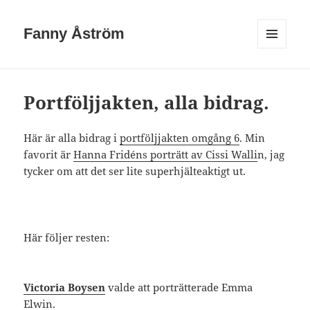
Fanny Åström
MENY
OCH
WIDGETS
Portföljjakten, alla bidrag.
Här är alla bidrag i
portföljjakten omgång 6
. Min
favorit är
Hanna Fridéns porträtt av Cissi Walli
n, jag
tycker om att det ser lite superhjälteaktigt ut.
Här följer resten:
Victoria Boysen
valde att porträtterade Emma
Elwin.