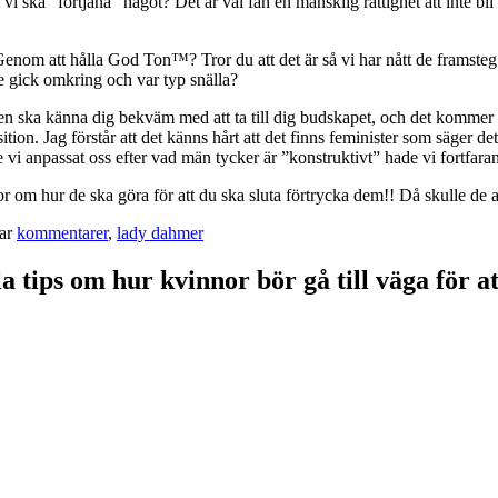
t vi ska ”förtjäna” något? Det är väl fan en mänsklig rättighet att inte b
enom att hålla God Ton™? Tror du att det är så vi har nått de framsteg s
are gick omkring och var typ snälla?
en ska känna dig bekväm med att ta till dig budskapet, och det kommer d
ion. Jag förstår att det känns hårt att det finns feminister som säger dett
 vi anpassat oss efter vad män tycker är ”konstruktivt” hade vi fortfarand
r om hur de ska göra för att du ska sluta förtrycka dem!! Då skulle de al
ar
kommentarer
,
lady dahmer
la tips om hur kvinnor bör gå till väga för at