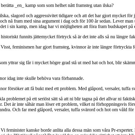
erätta _en_ kamp som som helhet nått framsteg utan ilska?
 ilska, slagord och aggressivitet tidigare och att det har gjort mycket fö
ra och nå fram med sina argument i dag och för 100 år sedan. Lever man u
et i sin kamp, men idag har vi möjligheten att föra fram budskapet på et
istoriskt funnits jättemycket förtryck så är det inte alls så nu längre fak
. Visst, feminismen har gjort framsteg, kvinnor är inte längre förtryckt
om yttrar sig får i mycket högre grad stå ut med hat och hot, blir skä
innor idag inte skulle behöva vara förbannade.
kvinnor försöker att få bukt med ett problem. Med glåpord, versaler, tuffa
 problemet på ett seriöst sätt så att ni blir tagna på det allvar ni faktisk
när. Det är inte såhär man löser ett problem, vilket ni förhoppningsvis 
ra. Och far med glåpord, versaler, tuffa svärord och hot om våld för att
feminister kanske borde anlita alla dessa män som våra Pr-experter. D