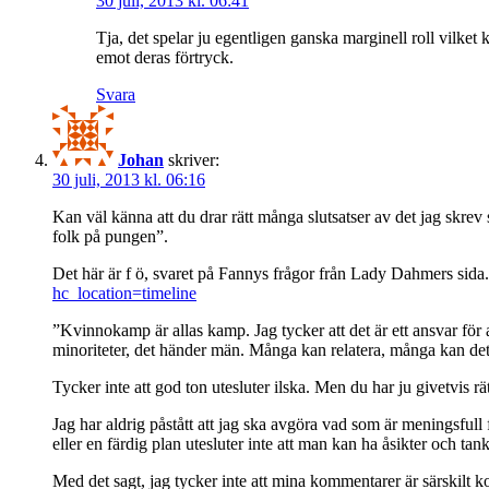
30 juli, 2013 kl. 06:41
Tja, det spelar ju egentligen ganska marginell roll vilke
emot deras förtryck.
Svara
Johan
skriver:
30 juli, 2013 kl. 06:16
Kan väl känna att du drar rätt många slutsatser av det jag skrev 
folk på pungen”.
Det här är f ö, svaret på Fannys frågor från Lady Dahmers sid
hc_location=timeline
”Kvinnokamp är allas kamp. Jag tycker att det är ett ansvar för a
minoriteter, det händer män. Många kan relatera, många kan det i
Tycker inte att god ton utesluter ilska. Men du har ju givetvis rät
Jag har aldrig påstått att jag ska avgöra vad som är meningsfull
eller en färdig plan utesluter inte att man kan ha åsikter och ta
Med det sagt, jag tycker inte att mina kommentarer är särskilt ko