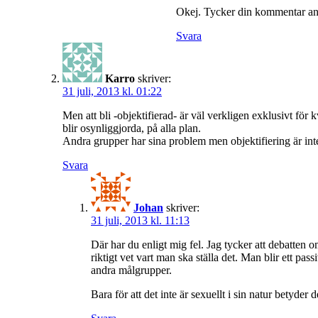
Okej. Tycker din kommentar anda
Svara
Karro
skriver:
31 juli, 2013 kl. 01:22
Men att bli -objektifierad- är väl verkligen exklusivt för
blir osynliggjorda, på alla plan.
Andra grupper har sina problem men objektifiering är int
Svara
Johan
skriver:
31 juli, 2013 kl. 11:13
Där har du enligt mig fel. Jag tycker att debatten 
riktigt vet vart man ska ställa det. Man blir ett p
andra målgrupper.
Bara för att det inte är sexuellt i sin natur betyder d