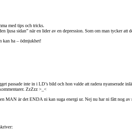
komma med tips och tricks.
den ljusa sidan” när en lider av en depression. Som om man tycker att de
an kan ha – ödmjukhet!
get passade inte in i LD’s bild och hon valde att radera nyanserade inlä
” kommentarer. ZzZzz >_<
v en MAN är det ENDA ni kan suga energi ur. Nej nu har ni fått nog av 
skriver: