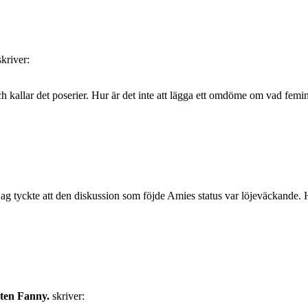
skriver:
och kallar det poserier. Hur är det inte att lägga ett omdöme om vad fe
tt jag tyckte att den diskussion som föjde Amies status var löjeväckande.
.
sten Fanny.
skriver: