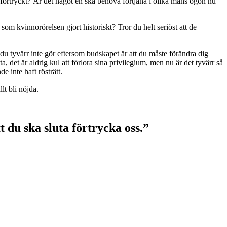
li förtryckt? Är det något en ska behöva förtjäna i olika mäns ögon nu
om kvinnorörelsen gjort historiskt? Tror du helt seriöst att de
u tyvärr inte gör eftersom budskapet är att du måste förändra dig
a, det är aldrig kul att förlora sina privilegium, men nu är det tyvärr så
e inte haft rösträtt.
lt bli nöjda.
t du ska sluta förtrycka oss.”