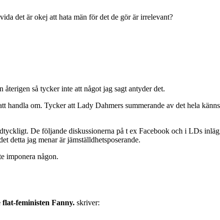
ida det är okej att hata män för det de gör är irrelevant?
en återigen så tycker inte att något jag sagt antyder det.
 att handla om. Tycker att Lady Dahmers summerande av det hela känns 
tyckligt. De följande diskussionerna på t ex Facebook och i LDs inlägg 
r det detta jag menar är jämställdhetsposerande.
nte imponera någon.
flat-feministen Fanny.
skriver: