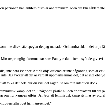
t kön personen har, antifeminism är antifeminism. Men det blir såklart 
som inte direkt återspeglar det jag menade. Och andra sidan, det är ju lä
a. Min ursprungliga kommentar som Fanny redan citerat syftade givetvis
lla, inte bara kvinnor. Att bli objektifierad är inte någonting som är ex
nte. Jag tycker att det är värt att uppmärksamma det, det är inte obetyd
t att tolka det hela hur du vill; det säger lite om min intention dock.
 feministisk kamp, det är ju något du påstår nu och är orelaterat till d
nkar om hur kampen utförs. Jag tror att feministisk kamp gynnas av plurali
ntroversiella i det här hänseendet.”