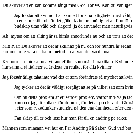
Du skriver att en kan komma långt med God Ton™. Kan du vänligen b
Jag förstår att kvinnor har kämpat för sina rättigheter med våld,
ju en stor skillnad när det gäller kvinnors möjlighet att framfö
budskap utan våld och slagord, ja då använder man naturligtvis d
Åh, myten om att allting är så himla annorlunda nu och att trots att det h
Mitt svar: Du skriver att det är skillnad på nu och för hundra år sedan
kommer inte vara en bättre metod nu är vad det varit innan.
Kvinnor har inte samma yttrandefrihet som män i praktiken. Kvinnor s
har samma rättigheter så är detta en realitet för alla kvinnor.
Jag förstår ärligt talat inte vad det är som förändrats så mycket att kv
Jag tycker att det är väldigt sorgligt att se på vilket sätt som 
Om nu detta problem är ett seriöst problem, varför inte välja tackla
kommer jag att kalla er för dumma, för det är precis vad ni är 
tjejer som ryggdunkar varandra på den ena dumheten efter den and
Fan skärp till er och inse hur man får till en ändring på saker.
Mannen som minsann vet hur en Får Ändring På Saker. Gud vad bra. Vi 