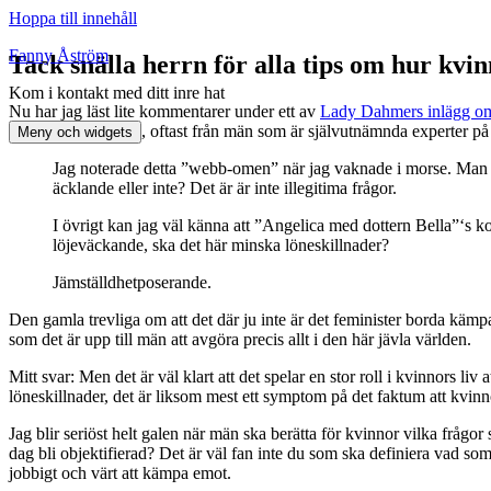
Hoppa till innehåll
Fanny Åström
Tack snälla herrn för alla tips om hur kvinn
Kom i kontakt med ditt inre hat
Nu har jag läst lite kommentarer under ett av
Lady Dahmers inlägg om
att vinna inflytande, oftast från män som är självutnämnda experter på
Meny och widgets
Jag noterade detta ”webb-omen” när jag vaknade i morse. Man un
äcklande eller inte? Det är är inte illegitima frågor.
I övrigt kan jag väl känna att ”Angelica med dottern Bella”‘s k
löjeväckande, ska det här minska löneskillnader?
Jämställdhetposerande.
Den gamla trevliga om att det där ju inte är det feminister borda kämpa 
som det är upp till män att avgöra precis allt i den här jävla världen.
Mitt svar: Men det är väl klart att det spelar en stor roll i kvinnors liv
löneskillnader, det är liksom mest ett symptom på det faktum att kvin
Jag blir seriöst helt galen när män ska berätta för kvinnor vilka frågo
dag bli objektifierad? Det är väl fan inte du som ska definiera vad so
jobbigt och värt att kämpa emot.