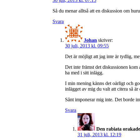
30 juli, 2013 kl. 07:15
Så du menar alltså att en diskussion om huruv
Svara
Johan
skriver:
30 juli, 2013 kl. 09:55
Det är möjligt att jag inte är tydlig, m
Det inte främst det diskussionen kom
ha med i sitt inlägg.
I min mening känns det oärligt och god
inlägget av mig du valt att citera så ä
Sånt imponerar mig inte. Det borde i
Svara
Den rabiata orakade 
31 juli, 2013 kl. 12:19