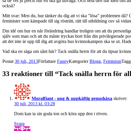
så de vet ju precis hur en ska gå tillväga. Och hela den här idén om at
också?
Mitt svar: Men du, hur tänker du dig att vi ska ”lösa” problemen då? G
feminister som kämpade till sig rösträtt, rätt till utbildning osv så vid
Din idé om hur en når förändring handlar troligen om att du personlig
själv som man och att du måste tryckas bort från din privilegierade posit
att det inte är upp till dig att avgöra hus kvinnokampen ska se ut. Hade
Vad ska en säga om sånt här? Tack snälla herrn för att du tipsar kvinno
Postat
30 juli, 2013
Författare
Fanny
Kategorier
Blogg
,
Feminism
Tagg
33 reaktioner till “Tack snälla herrn för al
Moralfjant - ung & uppkäftig genushäxa
skriver:
30 juli, 2013 kl. 03:28
Dom kan ta sin goda ton och köra upp den i röven.
Svara