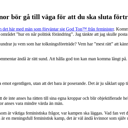
or bör gå till väga för att du ska sluta fört
 det här med män som förväntar sig God Ton™ från feminister
. Kommen
 området ”hur en når politisk förändring”. Jag tänkte att jag skulle pos
drar ju vem som har tolkningsföreträde? Vem har ”mest rätt” att känna 
ommentar ändå är rätt sund. Att hålla god ton kan man komma långt på. I
emot egentligen, utan att det bara är poserande. Det är ju såklart upp ti
 att de inte anses ha rätten till sina egna kroppar och blir objektifierade
nor anses vara mindre värda än män.
r som är viktiga feministiska frågor, var kampen ska läggas. Vad fan vet
m är en meningsfull feministisk kamp, det är väl ändå kvinnor som själv m