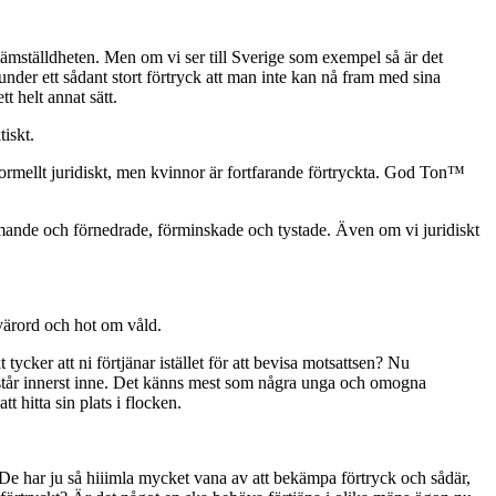
r jämställdheten. Men om vi ser till Sverige som exempel så är det
nder ett sådant stort förtryck att man inte kan nå fram med sina
t helt annat sätt.
tiskt.
a formellt juridiskt, men kvinnor är fortfarande förtryckta. God Ton™
mmande och förnedrade, förminskade och tystade. Även om vi juridiskt
 svärord och hot om våld.
t tycker att ni förtjänar istället för att bevisa motsattsen? Nu
förstår innerst inne. Det känns mest som några unga och omogna
 hitta sin plats i flocken.
e har ju så hiiimla mycket vana av att bekämpa förtryck och sådär,