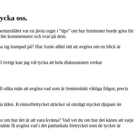
rycka oss.
tarsfältet var en jävla orgie i ”tips” om hur feminister borde göra för
ta lite kommentarer och svar på dem.
sig trampad på? Har Amie alltid rätt att avgöra om en blick är
 övrigt kan jag väl tycka att hela diskussionen verkar
ll olika män att avgöra vad som är feministiskt viktiga frågor, precis
 hela tiden. Kvinnoförtrycket sträcker så otroligt mycket djupare än
 du om hur det är att vara kvinna? Vad vet du om hur det känns att varje
åste få avgöra vad i det patriarkala förtrycket som de tycker är