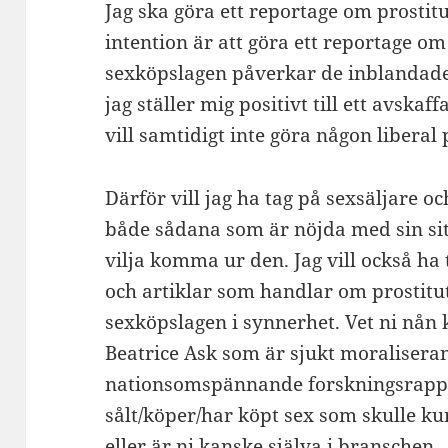
Jag ska göra ett reportage om prostitut
intention är att göra ett reportage om
sexköpslagen påverkar de inblandade.
jag ställer mig positivt till ett avsk
vill samtidigt inte göra någon libera
Därför vill jag ha tag på sexsäljare oc
både sådana som är nöjda med sin si
vilja komma ur den. Jag vill också ha 
och artiklar som handlar om prostitu
sexköpslagen i synnerhet. Vet ni nån 
Beatrice Ask som är sjukt moraliseran
nationsomspännande forskningsrappo
sålt/köper/har köpt sex som skulle ku
eller är ni kanske själva i branschen.