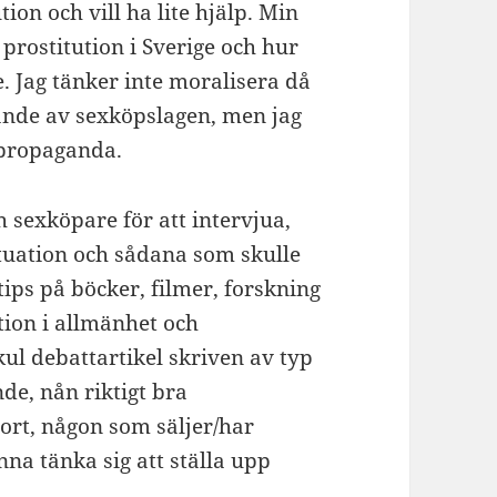
ion och vill ha lite hjälp. Min
 prostitution i Sverige och hur
 Jag tänker inte moralisera då
affande av sexköpslagen, men jag
l propaganda.
h sexköpare för att intervjua,
tuation och sådana som skulle
tips på böcker, filmer, forskning
tion i allmänhet och
kul debattartikel skriven av typ
de, nån riktigt bra
rt, någon som säljer/har
nna tänka sig att ställa upp