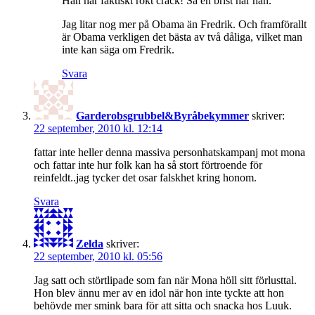
Han har faktiskt rökt crack! Så en brist har han.
Jag litar nog mer på Obama än Fredrik. Och framförallt
är Obama verkligen det bästa av två dåliga, vilket man
inte kan säga om Fredrik.
Svara
Garderobsgrubbel&Byråbekymmer
skriver:
22 september, 2010 kl. 12:14
fattar inte heller denna massiva personhatskampanj mot mona
och fattar inte hur folk kan ha så stort förtroende för
reinfeldt..jag tycker det osar falskhet kring honom.
Svara
Zelda
skriver:
22 september, 2010 kl. 05:56
Jag satt och störtlipade som fan när Mona höll sitt förlusttal.
Hon blev ännu mer av en idol när hon inte tyckte att hon
behövde mer smink bara för att sitta och snacka hos Luuk.