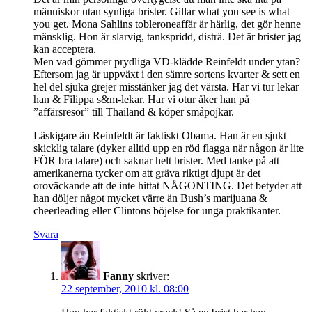
människor utan synliga brister. Gillar what you see is what
you get. Mona Sahlins tobleroneaffär är härlig, det gör henne
mänsklig. Hon är slarvig, tankspridd, disträ. Det är brister jag
kan acceptera.
Men vad gömmer prydliga VD-klädde Reinfeldt under ytan?
Eftersom jag är uppväxt i den sämre sortens kvarter & sett en
hel del sjuka grejer misstänker jag det värsta. Har vi tur lekar
han & Filippa s&m-lekar. Har vi otur åker han på
”affärsresor” till Thailand & köper småpojkar.
Läskigare än Reinfeldt är faktiskt Obama. Han är en sjukt
skicklig talare (dyker alltid upp en röd flagga när någon är lite
FÖR bra talare) och saknar helt brister. Med tanke på att
amerikanerna tycker om att gräva riktigt djupt är det
oroväckande att de inte hittat NÅGONTING. Det betyder att
han döljer något mycket värre än Bush’s marijuana &
cheerleading eller Clintons böjelse för unga praktikanter.
Svara
Fanny
skriver:
22 september, 2010 kl. 08:00