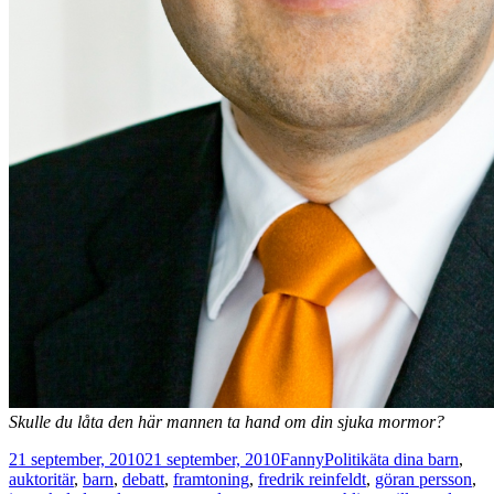
Skulle du låta den här mannen ta hand om din sjuka mormor?
Postat
Författare
Kategorier
Taggar
21 september, 2010
21 september, 2010
Fanny
Politik
äta dina barn
,
auktoritär
,
barn
,
debatt
,
framtoning
,
fredrik reinfeldt
,
göran persson
,