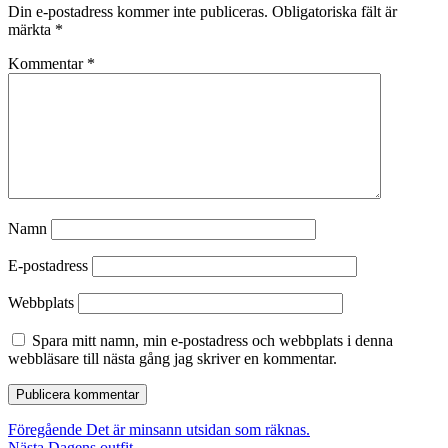
Din e-postadress kommer inte publiceras.
Obligatoriska fält är
märkta
*
Kommentar
*
Namn
E-postadress
Webbplats
Spara mitt namn, min e-postadress och webbplats i denna
webbläsare till nästa gång jag skriver en kommentar.
Inläggsnavigering
Föregående
Föregående
Det är minsann utsidan som räknas.
Nästa
inlägg:
Nästa
Dagens outfit.