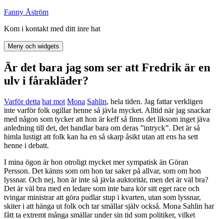
Hoppa
Fanny Åström
till
Kom i kontakt med ditt inre hat
innehåll
Meny och widgets
Är det bara jag som ser att Fredrik är en
ulv i fårakläder?
Varför detta
hat mot
Mona
Sahlin
, hela tiden. Jag fattar verkligen
inte varför folk ogillar henne så jävla mycket. Alltid när jag snackar
med någon som tycker att hon är keff så finns det liksom inget jäva
anledning till det, det handlar bara om deras ”intryck”. Det är så
himla lustigt att folk kan ha en så skarp åsikt utan att ens ha sett
henne i debatt.
I mina ögon är hon otroligt mycket mer sympatisk än Göran
Persson. Det känns som om hon tar saker på allvar, som om hon
lyssnar. Och nej, hon är inte så jävla auktoritär, men det är väl bra?
Det är väl bra med en ledare som inte bara kör sitt eget race och
tvingar ministrar att göra pudlar stup i kvarten, utan som lyssnar,
skiter i att hänga ut folk och tar smällar själv också. Mona Sahlin har
fått ta extremt många smällar under sin tid som politiker, vilket