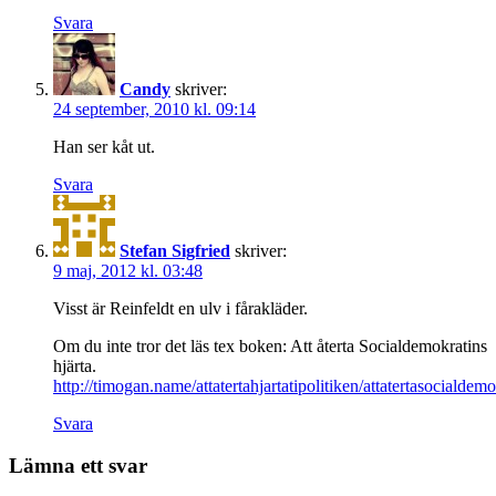
Svara
Candy
skriver:
24 september, 2010 kl. 09:14
Han ser kåt ut.
Svara
Stefan Sigfried
skriver:
9 maj, 2012 kl. 03:48
Visst är Reinfeldt en ulv i fårakläder.
Om du inte tror det läs tex boken: Att återta Socialdemokratins
hjärta.
http://timogan.name/attatertahjartatipolitiken/attatertasocialdem
Svara
Lämna ett svar