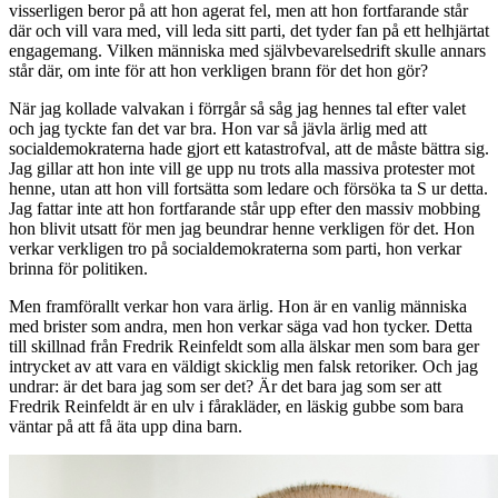
visserligen beror på att hon agerat fel, men att hon fortfarande står
där och vill vara med, vill leda sitt parti, det tyder fan på ett helhjärtat
engagemang. Vilken människa med självbevarelsedrift skulle annars
står där, om inte för att hon verkligen brann för det hon gör?
När jag kollade valvakan i förrgår så såg jag hennes tal efter valet
och jag tyckte fan det var bra. Hon var så jävla ärlig med att
socialdemokraterna hade gjort ett katastrofval, att de måste bättra sig.
Jag gillar att hon inte vill ge upp nu trots alla massiva protester mot
henne, utan att hon vill fortsätta som ledare och försöka ta S ur detta.
Jag fattar inte att hon fortfarande står upp efter den massiv mobbing
hon blivit utsatt för men jag beundrar henne verkligen för det. Hon
verkar verkligen tro på socialdemokraterna som parti, hon verkar
brinna för politiken.
Men framförallt verkar hon vara ärlig. Hon är en vanlig människa
med brister som andra, men hon verkar säga vad hon tycker. Detta
till skillnad från Fredrik Reinfeldt som alla älskar men som bara ger
intrycket av att vara en väldigt skicklig men falsk retoriker. Och jag
undrar: är det bara jag som ser det? Är det bara jag som ser att
Fredrik Reinfeldt är en ulv i fårakläder, en läskig gubbe som bara
väntar på att få äta upp dina barn.