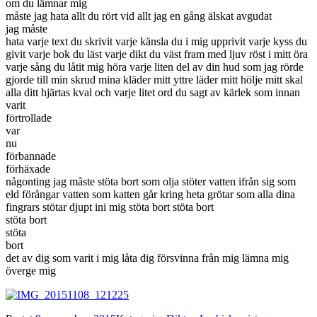
om du lämnar mig
måste jag hata allt du rört vid allt jag en gång älskat avgudat
jag måste
hata varje text du skrivit varje känsla du i mig upprivit varje kyss du
givit varje bok du läst varje dikt du väst fram med ljuv röst i mitt öra
varje sång du låtit mig höra varje liten del av din hud som jag rörde
gjorde till min skrud mina kläder mitt yttre läder mitt hölje mitt skal
alla ditt hjärtas kval och varje litet ord du sagt av kärlek som innan
varit
förtrollade
var
nu
förbannade
förhäxade
någonting jag måste stöta bort som olja stöter vatten ifrån sig som
eld förångar vatten som katten går kring heta grötar som alla dina
fingrars stötar djupt ini mig stöta bort stöta bort
stöta bort
stöta
bort
det av dig som varit i mig låta dig försvinna från mig lämna mig
överge mig