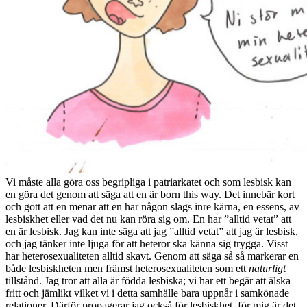
Vi måste alla göra oss begripliga i patriarkatet och som lesbisk kan
en göra det genom att säga att en är born this way. Det innebär kort
och gott att en menar att en har någon slags inre kärna, en essens, av
lesbiskhet eller vad det nu kan röra sig om. En har ”alltid vetat” att
en är lesbisk. Jag kan inte säga att jag ”alltid vetat” att jag är lesbisk,
och jag tänker inte ljuga för att heteror ska känna sig trygga. Visst
har heterosexualiteten alltid skavt. Genom att säga så så markerar en
både lesbiskheten men främst heterosexualiteten som ett
naturligt
tillstånd. Jag tror att alla är födda lesbiska; vi har ett begär att älska
fritt och jämlikt vilket vi i detta samhälle bara uppnår i samkönade
relationer. Därför propagerar jag också för lesbiskhet, för mig är det