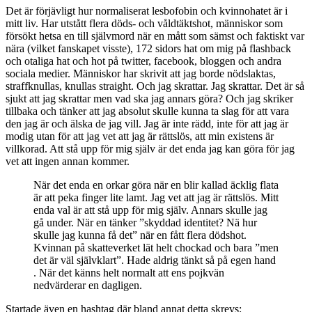
Det är förjävligt hur normaliserat lesbofobin och kvinnohatet är i
mitt liv. Har utstått flera döds- och våldtäktshot, människor som
försökt hetsa en till självmord när en mått som sämst och faktiskt var
nära (vilket fanskapet visste), 172 sidors hat om mig på flashback
och otaliga hat och hot på twitter, facebook, bloggen och andra
sociala medier. Människor har skrivit att jag borde nödslaktas,
straffknullas, knullas straight. Och jag skrattar. Jag skrattar. Det är så
sjukt att jag skrattar men vad ska jag annars göra? Och jag skriker
tillbaka och tänker att jag absolut skulle kunna ta slag för att vara
den jag är och älska de jag vill. Jag är inte rädd, inte för att jag är
modig utan för att jag vet att jag är rättslös, att min existens är
villkorad. Att stå upp för mig själv är det enda jag kan göra för jag
vet att ingen annan kommer.
När det enda en orkar göra när en blir kallad äcklig flata
är att peka finger lite lamt. Jag vet att jag är rättslös. Mitt
enda val är att stå upp för mig själv. Annars skulle jag
gå under. När en tänker ”skyddad identitet? Nä hur
skulle jag kunna få det” när en fått flera dödshot.
Kvinnan på skatteverket lät helt chockad och bara ”men
det är väl självklart”. Hade aldrig tänkt så på egen hand
. När det känns helt normalt att ens pojkvän
nedvärderar en dagligen.
Startade även en hashtag där bland annat detta skrevs: