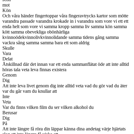
mot
Kön
Och våra händer fingertoppar våra fingeravtrycks kartor som mötte
varandra passade varandra krokade in i varandra som vore vi ett ett
enda helt som vore vi samma kropp samma liv samma kön samma
kött samma obevekliga obönhärliga
kvinnoödekvinnolivkvinnolidande samma tidens gång samma
vackra sång samma samma bara ett som aldrig
Skulle
Vara
Delat
Åtskillnad där det innan var ett enda sammanflätat öde att inte alltid
höras tala veta leva finnas existera
Genom
Dig
Att inte leva livet genom dig inte alltid veta vad du gör vad du äter
var du går vam du knullar att
Inte
Veta
Var du finns vilken film du ser vilken alkohol du
Berusar
Dig
På
Att inte längre få röra din läppar känna dina andetag värje hjärtats