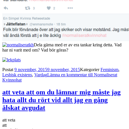
Dela gärna med er av era tankar kring detta. Vad
har ni varit med om? Vad bör göras?
Postat
9 november, 2015
9 november, 2015
Kategorier
Feminism
,
Lesbisk existens
,
Vardag
Lämna en kommentar
till Normaliserat
Kvinnohat
att veta att om du lämnar mig måste jag
hata allt du rört vid allt jag en gång
älskat avgudat
att veta
att