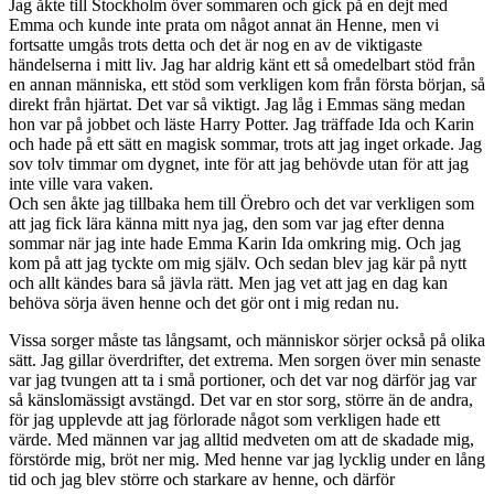
Jag åkte till Stockholm över sommaren och gick på en dejt med
Emma och kunde inte prata om något annat än Henne, men vi
fortsatte umgås trots detta och det är nog en av de viktigaste
händelserna i mitt liv. Jag har aldrig känt ett så omedelbart stöd från
en annan människa, ett stöd som verkligen kom från första början, så
direkt från hjärtat. Det var så viktigt. Jag låg i Emmas säng medan
hon var på jobbet och läste Harry Potter. Jag träffade Ida och Karin
och hade på ett sätt en magisk sommar, trots att jag inget orkade. Jag
sov tolv timmar om dygnet, inte för att jag behövde utan för att jag
inte ville vara vaken.
Och sen åkte jag tillbaka hem till Örebro och det var verkligen som
att jag fick lära känna mitt nya jag, den som var jag efter denna
sommar när jag inte hade Emma Karin Ida omkring mig. Och jag
kom på att jag tyckte om mig själv. Och sedan blev jag kär på nytt
och allt kändes bara så jävla rätt. Men jag vet att jag en dag kan
behöva sörja även henne och det gör ont i mig redan nu.
Vissa sorger måste tas långsamt, och människor sörjer också på olika
sätt. Jag gillar överdrifter, det extrema. Men sorgen över min senaste
var jag tvungen att ta i små portioner, och det var nog därför jag var
så känslomässigt avstängd. Det var en stor sorg, större än de andra,
för jag upplevde att jag förlorade något som verkligen hade ett
värde. Med männen var jag alltid medveten om att de skadade mig,
förstörde mig, bröt ner mig. Med henne var jag lycklig under en lång
tid och jag blev större och starkare av henne, och därför