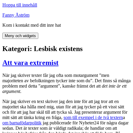
Hoppa till innehåll
Fanny Åström
Kom i kontakt med ditt inre hat
Meny och widgets
Kategori:
Lesbisk existens
Att vara extremist
När jag skriver texter får jag ofta som motargument ”men
majoriteten av befolkningen tycker inte som du”. Det finns så många
problem med detta ”argument”, kanske främst det att
det inte är ett
argument
.
När jag skriver en text skriver jag den inte för att jag tror att en
majoritet ska hålla med mig, utan för att jag tycker på ett visst sätt
och för att jag har skäl till att tycka så. Jag presenterar argument för
mitt sätt att tänka kring en fråga,
som till exempel i de två textern
a
om barnafödarpolitik
jag publicerade för Nyheter24 för några dagar
sedan. Det är texter som är väldigt radikala; de handlar om att