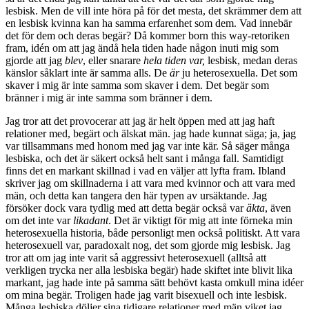
lesbisk. Men de vill inte höra på för det mesta, det skrämmer dem att
en lesbisk kvinna kan ha samma erfarenhet som dem. Vad innebär
det för dem och deras begär? Då kommer born this way-retoriken
fram, idén om att jag ändå hela tiden hade någon inuti mig som
gjorde att jag
blev
, eller snarare
hela tiden var,
lesbisk, medan deras
känslor såklart inte är samma alls. De
är
ju heterosexuella. Det som
skaver i mig är inte samma som skaver i dem. Det begär som
bränner i mig är inte samma som bränner i dem.
Jag tror att det provocerar att jag är helt öppen med att jag haft
relationer med, begärt och älskat män. jag hade kunnat säga; ja, jag
var tillsammans med honom med jag var inte kär. Så säger många
lesbiska, och det är säkert också helt sant i många fall. Samtidigt
finns det en markant skillnad i vad en väljer att lyfta fram. Ibland
skriver jag om skillnaderna i att vara med kvinnor och att vara med
män, och detta kan tangera den här typen av ursäktande. Jag
försöker dock vara tydlig med att detta begär också var
äkta
, även
om det inte var
likadant
. Det är viktigt för mig att inte förneka min
heterosexuella historia, både personligt men också politiskt. Att vara
heterosexuell var, paradoxalt nog, det som gjorde mig lesbisk. Jag
tror att om jag inte varit så aggressivt heterosexuell (alltså att
verkligen trycka ner alla lesbiska begär) hade skiftet inte blivit lika
markant, jag hade inte på samma sätt behövt kasta omkull mina idéer
om mina begär. Troligen hade jag varit bisexuell och inte lesbisk.
Många lesbiska döljer sina tidigare relationer med män viket jag