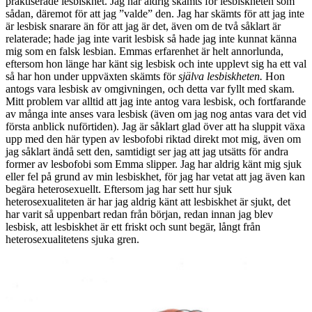
praktiserade lesbiskhet. Jag har aldrig skämts för lesbiskheten som
sådan, däremot för att jag ”valde” den. Jag har skämts för att jag inte
är lesbisk snarare än för att jag är det, även om de två såklart är
relaterade; hade jag inte varit lesbisk så hade jag inte kunnat känna
mig som en falsk lesbian. Emmas erfarenhet är helt annorlunda,
eftersom hon länge har känt sig lesbisk och inte upplevt sig ha ett val
så har hon under uppväxten skämts för
själva lesbiskheten.
Hon
antogs vara lesbisk av omgivningen, och detta var fyllt med skam.
Mitt problem var alltid att jag inte antog vara lesbisk, och fortfarande
av många inte anses vara lesbisk (även om jag nog antas vara det vid
första anblick nuförtiden). Jag är såklart glad över att ha sluppit växa
upp med den här typen av lesbofobi riktad direkt mot mig, även om
jag såklart ändå sett den, samtidigt ser jag att jag utsätts för andra
former av lesbofobi som Emma slipper. Jag har aldrig känt mig sjuk
eller fel på grund av min lesbiskhet, för jag har vetat att jag även kan
begära heterosexuellt. Eftersom jag har sett hur sjuk
heterosexualiteten är har jag aldrig känt att lesbiskhet är sjukt, det
har varit så uppenbart redan från början, redan innan jag blev
lesbisk, att lesbiskhet är ett friskt och sunt begär, långt från
heterosexualitetens sjuka gren.