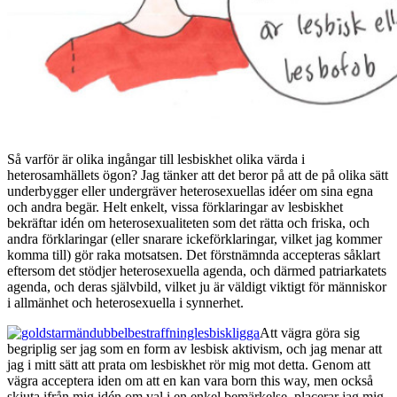
Så varför är olika ingångar till lesbiskhet olika värda i
heterosamhällets ögon? Jag tänker att det beror på att de på olika sätt
underbygger eller undergräver heterosexuellas idéer om sina egna
och andra begär. Helt enkelt, vissa förklaringar av lesbiskhet
bekräftar idén om heterosexualiteten som det rätta och friska, och
andra förklaringar (eller snarare ickeförklaringar, vilket jag kommer
komma till) gör raka motsatsen. Det förstnämnda accepteras såklart
eftersom det stödjer heterosexuella agenda, och därmed patriarkatets
agenda, och deras självbild, vilket ju är väldigt viktigt för människor
i allmänhet och heterosexuella i synnerhet.
Att vägra göra sig
begriplig ser jag som en form av lesbisk aktivism, och jag menar att
jag i mitt sätt att prata om lesbiskhet rör mig mot detta. Genom att
vägra acceptera iden om att en kan vara born this way, men också
skjuta ifrån mig idén om val i en enkel bemärkelse, placerar jag mig