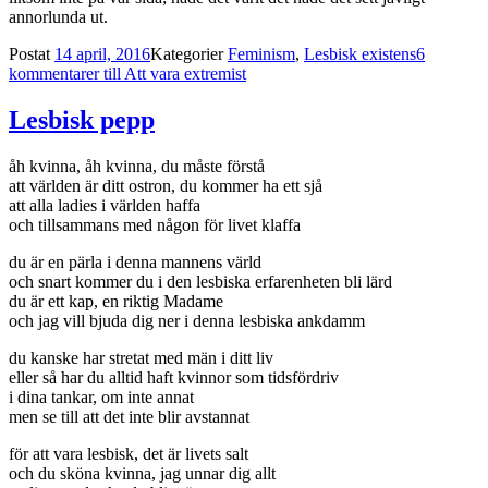
annorlunda ut.
Postat
14 april, 2016
Kategorier
Feminism
,
Lesbisk existens
6
kommentarer
till Att vara extremist
Lesbisk pepp
åh kvinna, åh kvinna, du måste förstå
att världen är ditt ostron, du kommer ha ett sjå
att alla ladies i världen haffa
och tillsammans med någon för livet klaffa
du är en pärla i denna mannens värld
och snart kommer du i den lesbiska erfarenheten bli lärd
du är ett kap, en riktig Madame
och jag vill bjuda dig ner i denna lesbiska ankdamm
du kanske har stretat med män i ditt liv
eller så har du alltid haft kvinnor som tidsfördriv
i dina tankar, om inte annat
men se till att det inte blir avstannat
för att vara lesbisk, det är livets salt
och du sköna kvinna, jag unnar dig allt