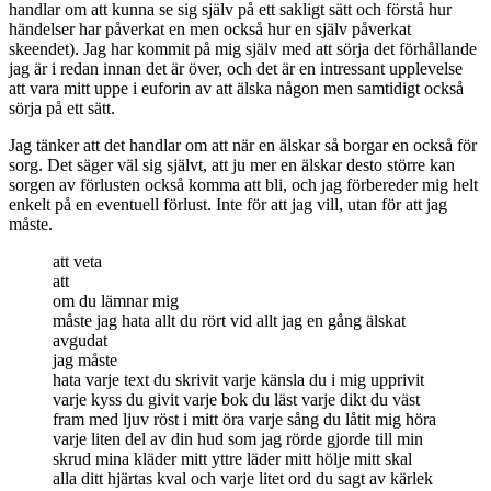
handlar om att kunna se sig själv på ett sakligt sätt och förstå hur
händelser har påverkat en men också hur en själv påverkat
skeendet). Jag har kommit på mig själv med att sörja det förhållande
jag är i redan innan det är över, och det är en intressant upplevelse
att vara mitt uppe i euforin av att älska någon men samtidigt också
sörja på ett sätt.
Jag tänker att det handlar om att när en älskar så borgar en också för
sorg. Det säger väl sig självt, att ju mer en älskar desto större kan
sorgen av förlusten också komma att bli, och jag förbereder mig helt
enkelt på en eventuell förlust. Inte för att jag vill, utan för att jag
måste.
att veta
att
om du lämnar mig
måste jag hata allt du rört vid allt jag en gång älskat
avgudat
jag måste
hata varje text du skrivit varje känsla du i mig upprivit
varje kyss du givit varje bok du läst varje dikt du väst
fram med ljuv röst i mitt öra varje sång du låtit mig höra
varje liten del av din hud som jag rörde gjorde till min
skrud mina kläder mitt yttre läder mitt hölje mitt skal
alla ditt hjärtas kval och varje litet ord du sagt av kärlek