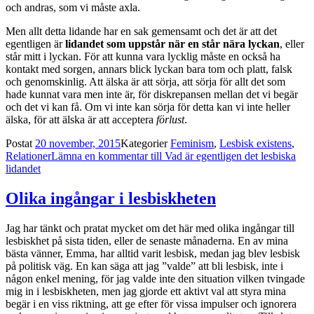
och andras, som vi måste axla.
Men allt detta lidande har en sak gemensamt och det är att det
egentligen är
lidandet som uppstår när en står nära lyckan
, eller
står mitt i lyckan. För att kunna vara lycklig måste en också ha
kontakt med sorgen, annars blick lyckan bara tom och platt, falsk
och genomskinlig. Att älska är att sörja, att sörja för allt det som
hade kunnat vara men inte är, för diskrepansen mellan det vi begär
och det vi kan få. Om vi inte kan sörja för detta kan vi inte heller
älska, för att älska är att acceptera
förlust
.
Postat
20 november, 2015
Kategorier
Feminism
,
Lesbisk existens
,
Relationer
Lämna en kommentar
till Vad är egentligen det lesbiska
lidandet
Olika ingångar i lesbiskheten
Jag har tänkt och pratat mycket om det här med olika ingångar till
lesbiskhet på sista tiden, eller de senaste månaderna. En av mina
bästa vänner, Emma, har alltid varit lesbisk, medan jag blev lesbisk
på politisk väg. En kan säga att jag ”valde” att bli lesbisk, inte i
någon enkel mening, för jag valde inte den situation vilken tvingade
mig in i lesbiskheten, men jag gjorde ett aktivt val att styra mina
begär i en viss riktning, att ge efter för vissa impulser och ignorera