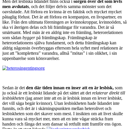
Men det lesbiska lidandet finns också i
sorgen över det som levts
men avslutats
, och det följer delvis samma mönster som det
oavslutade. Att förlora en kvinna är en faktisk och mycket mycket
påtaglig förlust. Det är att förlora en kompanjon, en livspartner, en
like. Från den ultimata föreningen av kvinnokroppar, kvinnoöden, så
ska vi återigen delas och bli främlingar för varandra. Det är så
smärtsamt. Med män är en aldrig inte en främling, heterorelationen
som sådan
bygger
på främlingskap. Främlingskap är
heterorelationens själva fundament, och detta främlingskap kan
aldrig någonsin överbryggas eftersom hela syftet med relationen är
just att ”komplettera” varandra, alltså ”mötas” i sin olikhet, i sin
uppenbarelse som könsvarelser.
Sedan är det
den där tiden innan en inser att en är lesbisk,
som
ju också är ett lesbiskt lidande på det sättet att det
relaterar direkt till
lesbiskheten
(jag anser inte att en är lesbisk innan en lever lesbiskt,
det vill säga begär kvinnor). Utan lesbiskheten hade lidandet inte
funnits, och det är i skärningspunkten mellan heterolivet och
lesbiskheten som det skaver som mest. I insikten om att livet skulle
kunna vara så mycket mer, men att en inte vågar sträcka fram
handen och fånga det som dansar så retfullt mitt framför ens ögon.