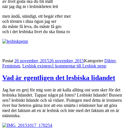
av livet goda ska du bli mätt
när jag dig in i lesbiskheten lett
men ändå, ständigt, ett begär efter mer
och törsten i dina ögon jag ser
du måste få leva, du måste få gro
och i det lesbiska livet du ska finna ro
Postat
26 november, 2015
26 november, 2015
Kategorier
Dikter
,
Feminism
,
Lesbisk existens
1 kommentar
till Lesbisk pepp
Vad är egentligen det lesbiska lidandet
Jag har en grej för mig som är att kalla allting ont som sker för det
lesbiska lidandet. Tappar något på foten? Lesbiskt lidande! Bussen
sen? lesbiskt lidande och så vidare. Poängen med detta är ironisera
över hur heteros gärna tror att ens smärta i relationer har att göra
med det faktum att en är lesbisk och inte med det faktum att en är
människa.