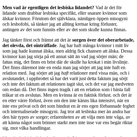
Men vad är egentligen det lesbiska lidandet?
Vad är det för
lidande som drabbar lesbiska specifikt, eller snarare kvinnor som
älskar kvinnor. Förutom det självklara, nämligen öppen misogyni
och lesbofobi, så tänker jag att allting kretsar kring förluster,
antingen av det som funnits eller av det som skulle kunna finnas.
Jag tänker först och främst att det är
sorgen över det oberarbetade,
det olevda, det ointräffade
. Jag har haft många kvinnor i mitt liv
som jag hade kunnat älska, men aldrig fick chansen att älska. Dessa
kvinnor kan jag sörja på ett annat sätt än vad jag sörjer män; de
fattas mig, det finns en brist där de skulle ha krokat i min livslinje.
Det finns däremot inte en enda man jag sörjer att jag inte haft en
relation med. Jag sörjer att jag
haft
relationer med vissa män, och i
avslutandet, i uppbrottet så har det varit just detta faktum jag sörjt
och inte det faktum att relationen tagit slut, och det var jag medveten
om redan då. Det finns ingen tragik i att en relation som i bästa fall
tråkar ut en avslutas. Men en kvinna är en faktisk förlust. och det är
en etter värre förlust, även om den inte känns lika intensivt, när en
inte ens prövat och det som hindrat en är ens egen förbannade feghet
och internaliserade misogyni. Jag tror att lesbiska mer än andra har
den här typen av sorger; erfarenheten av att vilja men inte våga, av
att känna något som brinner starkt men inte inse var ens begär riktar
sig, mot vilka handlingar.