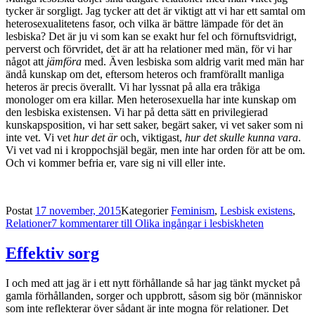
tycker är sorgligt. Jag tycker att det är viktigt att vi har ett samtal om
heterosexualitetens fasor, och vilka är bättre lämpade för det än
lesbiska? Det är ju vi som kan se exakt hur fel och förnuftsvidrigt,
perverst och förvridet, det är att ha relationer med män, för vi har
något att
jämföra
med. Även lesbiska som aldrig varit med män har
ändå kunskap om det, eftersom heteros och framförallt manliga
heteros är precis överallt. Vi har lyssnat på alla era tråkiga
monologer om era killar. Men heterosexuella har inte kunskap om
den lesbiska existensen. Vi har på detta sätt en privilegierad
kunskapsposition, vi har sett saker, begärt saker, vi vet saker som ni
inte vet. Vi vet
hur det är
och, viktigast,
hur det skulle kunna vara
.
Vi vet vad ni i kroppochsjäl begär, men inte har orden för att be om.
Och vi kommer befria er, vare sig ni vill eller inte.
Postat
17 november, 2015
Kategorier
Feminism
,
Lesbisk existens
,
Relationer
7 kommentarer
till Olika ingångar i lesbiskheten
Effektiv sorg
I och med att jag är i ett nytt förhållande så har jag tänkt mycket på
gamla förhållanden, sorger och uppbrott, såsom sig bör (människor
som inte reflekterar över sådant är inte mogna för relationer. Det