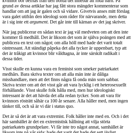
kvinnor bör befrias från den börda det innebär att föda barn. På
grund av dessa artiklar har jag fått stora mängder kommenterar som
handlar om att jag är galen och så vidare. Givetvis anses mitt förslag
vara galet utifrån den ideologi som råder för närvarande, men detta
är i sig inte ett
argument
. Det går inte till kärnan av det jag skriver.
När jag publicerar en sådan text är jag väl medveten om att den inte
kommer få medhåll. Det är liksom det som är själva poängen med att
publicera en text om något; om alla höll med hade det varit totalt
ointressant. Att ständigt påpeka det alla tycker är uppenbart, typ att
det är tråkigt att kvinnor blir våldtagna, är inte särskilt radikalt i
dessa tider.
Visst skulle en kunna vara en feminist som smeker patriarkatet
medhårs. Bara skriva texter om att alla män inte är dåliga
misshandlare, men att det finns några få onda män som sabbar.
Skriva texter om att det visst går att vara lycklig i ett heterosexuellt
förhållande. Visst skulle folk hålla med, men hur ideologiskt
intressant är det att hävda det alla redan tycker. Som att vara för
kvinnors rösträtt såhär ca 100 år senare. Alla håller med, men ingen
tänker till, och så är vi där i status quo.
Det är så det är att vara extremist. Folk håller inte med en. Och i det
här samhället är det en extremistisk hållning att vilja störta
patriarkatets grundpelare. Vi får inte tro något annat, samhället är
liksom inte på vår sida; hade det varit det hade det sett jävligt