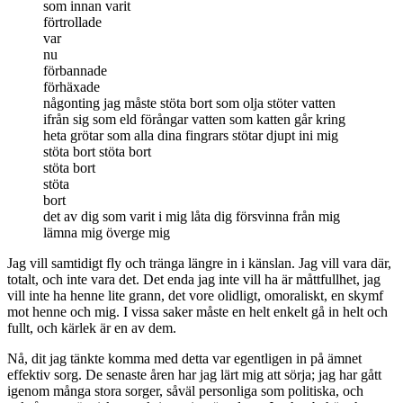
som innan varit
förtrollade
var
nu
förbannade
förhäxade
någonting jag måste stöta bort som olja stöter vatten
ifrån sig som eld förångar vatten som katten går kring
heta grötar som alla dina fingrars stötar djupt ini mig
stöta bort stöta bort
stöta bort
stöta
bort
det av dig som varit i mig låta dig försvinna från mig
lämna mig överge mig
Jag vill samtidigt fly och tränga längre in i känslan. Jag vill vara där,
totalt, och inte vara det. Det enda jag inte vill ha är måttfullhet, jag
vill inte ha henne lite grann, det vore olidligt, omoraliskt, en skymf
mot henne och mig. I vissa saker måste en helt enkelt gå in helt och
fullt, och kärlek är en av dem.
Nå, dit jag tänkte komma med detta var egentligen in på ämnet
effektiv sorg. De senaste åren har jag lärt mig att sörja; jag har gått
igenom många stora sorger, såväl personliga som politiska, och