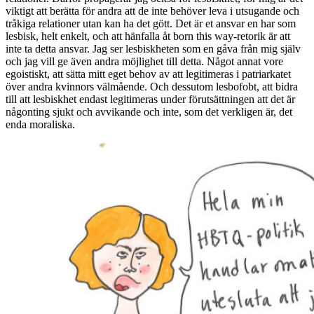
viktigt att berätta för andra att de inte behöver leva i utsugande och
tråkiga relationer utan kan ha det gött. Det är et ansvar en har som
lesbisk, helt enkelt, och att hänfalla åt born this way-retorik är att
inte ta detta ansvar. Jag ser lesbiskheten som en gåva från mig själv
och jag vill ge även andra möjlighet till detta. Något annat vore
egoistiskt, att sätta mitt eget behov av att legitimeras i patriarkatet
över andra kvinnors välmående. Och dessutom lesbofobt, att bidra
till att lesbiskhet endast legitimeras under förutsättningen att det är
någonting sjukt och avvikande och inte, som det verkligen är, det
enda moraliska.