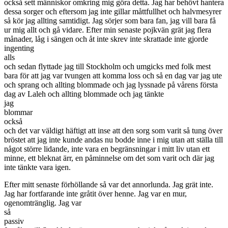
också sett människor omkring mig göra detta. Jag har behövt hantera
dessa sorger och eftersom jag inte gillar måttfullhet och halvmesyrer
så kör jag allting samtidigt. Jag sörjer som bara fan, jag vill bara få
ur mig allt och gå vidare. Efter min senaste pojkvän grät jag flera
månader, låg i sängen och åt inte skrev inte skrattade inte gjorde
ingenting
alls
och sedan flyttade jag till Stockholm och umgicks med folk mest
bara för att jag var tvungen att komma loss och så en dag var jag ute
och sprang och allting blommade och jag lyssnade på vårens första
dag av Laleh och allting blommade och jag tänkte
jag
blommar
också
och det var väldigt häftigt att inse att den sorg som varit så tung över
bröstet att jag inte kunde andas nu bodde inne i mig utan att ställa till
något större lidande, inte vara en begränsningar i mitt liv utan ett
minne, ett bleknat ärr, en påminnelse om det som varit och där jag
inte tänkte vara igen.
Efter mitt senaste förhöllande så var det annorlunda. Jag grät inte.
Jag har fortfarande inte gråtit över henne. Jag var en mur,
ogenomtränglig. Jag var
så
passiv