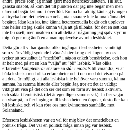
andra, precis som jag innan gjort med heterosexualiteten. Till slut,
ganska snabbt, så kom det till punkten där jag inte begär men men
däremot begär kvinnor i överflöd. Emma har aldrig känt sig tvungen
att trycka bort det heterosexuella, utan snarare inte kunna känna det
begäret. Idag kan jag inte känna heterosexuella begär och upplever
inte heller att jag skulle kunna välja att gå tillbaka, för det en sett kan
inte bli osett, men insikten om att detta är någonting jag själv styrt in
mig på ger mig ändå en annan upplevelse av min lesbiskhet.
Detta gör att vi har ganska olika ingångar i lesbiskheten samtidigt
som vi är väldigt synkade i våra åsikter kring det. Ingen av oss
tycker att sexualitet är ”medfött” i någon enkelt bemärkelse, och hon
är helt med på att en kan ”välja” att ”bli” lesbisk. Våra olika
erfarenhet
kompletterar
snarare än
står i motsats
till varandra, vi är
båda lesbiska med olika erfarenheter och i och med det visar en på
att detta är möjligt, att alla lesbiska inte behöver vara samma, känna
samma, ha samma historia eller begär. Jag tror att det är väldigt
viktigt att visa på det och ser det som en form av lesbisk aktivism,
och såklart feministisk (det är egentligen samma sak). Ju fler vägar
en visar på, ju fler ingångar till lesbiskheten en öppnar, desto fler kan
bli lesbiska och vi kan röra oss mot kvinnornas samhälle, mot
Solanaland.
Eftersom lesbiskheten var ett val för mig blev det omedelbart en
politisk fråga. Det var en politisk fråga innan jag var lesbisk,