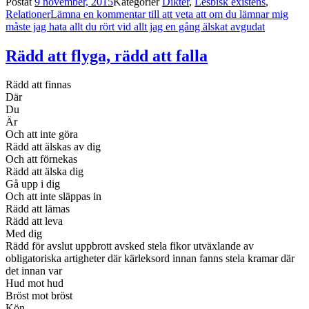
Postat
9 november, 2015
Kategorier
Dikter
,
Lesbisk existens
,
Relationer
Lämna en kommentar
till att veta att om du lämnar mig
måste jag hata allt du rört vid allt jag en gång älskat avgudat
Rädd att flyga, rädd att falla
Rädd att finnas
Där
Du
Är
Och att inte göra
Rädd att älskas av dig
Och att förnekas
Rädd att älska dig
Gå upp i dig
Och att inte släppas in
Rädd att lämas
Rädd att leva
Med dig
Rädd för avslut uppbrott avsked stela fikor utväxlande av
obligatoriska artigheter där kärleksord innan fanns stela kramar där
det innan var
Hud mot hud
Bröst mot bröst
Kön