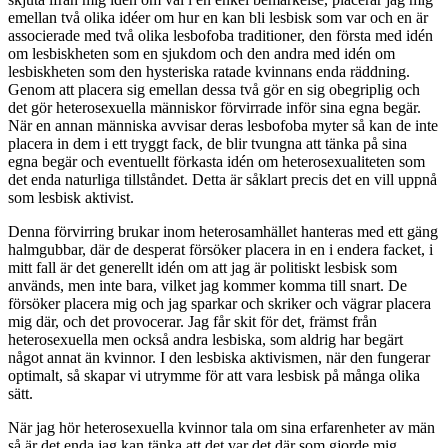
emellan två olika idéer om hur en kan bli lesbisk som var och en är
associerade med två olika lesbofoba traditioner, den första med idén
om lesbiskheten som en sjukdom och den andra med idén om
lesbiskheten som den hysteriska ratade kvinnans enda räddning.
Genom att placera sig emellan dessa två gör en sig obegriplig och
det gör heterosexuella människor förvirrade inför sina egna begär.
När en annan människa avvisar deras lesbofoba myter så kan de inte
placera in dem i ett tryggt fack, de blir tvungna att tänka på sina
egna begär och eventuellt förkasta idén om heterosexualiteten som
det enda naturliga tillståndet. Detta är såklart precis det en vill uppnå
som lesbisk aktivist.
Denna förvirring brukar inom heterosamhället hanteras med ett gäng
halmgubbar, där de desperat försöker placera in en i endera facket, i
mitt fall är det generellt idén om att jag är politiskt lesbisk som
används, men inte bara, vilket jag kommer komma till snart. De
försöker placera mig och jag sparkar och skriker och vägrar placera
mig där, och det provocerar. Jag får skit för det, främst från
heterosexuella men också andra lesbiska, som aldrig har begärt
något annat än kvinnor. I den lesbiska aktivismen, när den fungerar
optimalt, så skapar vi utrymme för att vara lesbisk på många olika
sätt.
När jag hör heterosexuella kvinnor tala om sina erfarenheter av män
så är det enda jag kan tänka att det var det där som gjorde mig