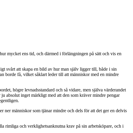
 hur mycket ens tid, och därmed i förlängningen på sätt och vis en
t svårt att skapa en bild av hur man själv ligger till, både i sin
n borde få, vilket såklart leder till att människor med en mindre
 bordet, högre levnadsstandard och så vidare, men själva värderandet
 är ju absolut inget märkligt med att den som kräver mindre pengar
egentligen.
ker ner människor som tjänar mindre och dels för att det ger en delvis
a rimliga och verklighetsanknutna krav på sin arbetsköpare, och i