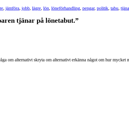
re
,
jämföra
,
jobb
,
lägre
,
lön
,
löneförhandling
,
pengar
,
politik
,
tabu
,
tjän
paren tjänar på lönetabut.”
 fråga om alternativt skryta om alternativt erkänna något om hur mycket 