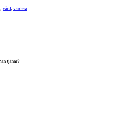
a
,
vård
,
värdera
man tjänar?