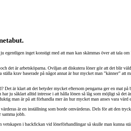
netabut.
r ju egentligen inget konstigt med att man kan skämmas över att tala om
ch det är arbetsköparna. Oviljan att diskutera löner gör att det blir väldig
nna ställa krav baserade på något annat är hur mycket man ”känner” att ma
id? Det är klart att det betyder mycket eftersom pengarna ger en mat på
ar ju såklart alltid intresse i att hålla lönen så låg som möjligt så det
ur duktig man är på att förhandla mer än hur mycket man anses vara värd 
gen värderas är en inställning som borde omvärderas. Dels för att den tryc
ör samma jobb.
vetskapen i backfickan vid löneförhandlingar så skulle man kunna ställ