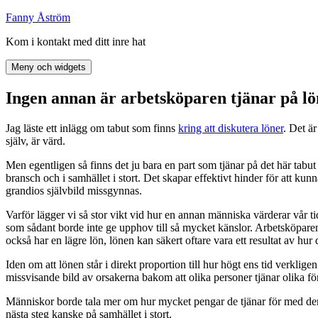
Hoppa
Fanny Åström
till
Kom i kontakt med ditt inre hat
innehåll
Meny och widgets
Ingen annan är arbetsköparen tjänar på lö
Jag läste ett inlägg om tabut som finns
kring att diskutera löner
. Det ä
själv, är värd.
Men egentligen så finns det ju bara en part som tjänar på det här tabut o
bransch och i samhället i stort. Det skapar effektivt hinder för att ku
grandios självbild missgynnas.
Varför lägger vi så stor vikt vid hur en annan människa värderar vår t
som sådant borde inte ge upphov till så mycket känslor. Arbetsköparen h
också har en lägre lön, lönen kan säkert oftare vara ett resultat av h
Iden om att lönen står i direkt proportion till hur högt ens tid verkli
missvisande bild av orsakerna bakom att olika personer tjänar olika f
Människor borde tala mer om hur mycket pengar de tjänar för med den 
nästa steg kanske på samhället i stort.