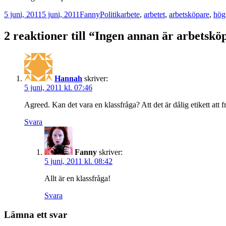
Postat
Författare
Kategorier
Taggar
5 juni, 2011
5 juni, 2011
Fanny
Politik
arbete
,
arbetet
,
arbetsköpare
,
hög
2 reaktioner till “Ingen annan är arbetskö
Hannah
skriver:
5 juni, 2011 kl. 07:46
Agreed. Kan det vara en klassfråga? Att det är dålig etikett att
Svara
Fanny
skriver:
5 juni, 2011 kl. 08:42
Allt är en klassfråga!
Svara
Lämna ett svar