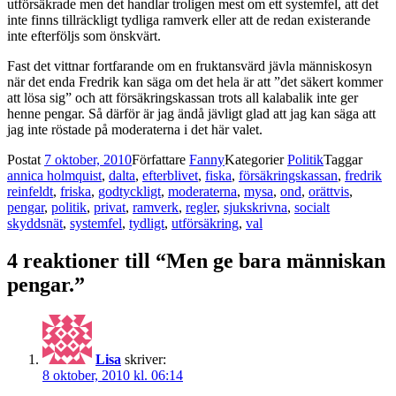
utförsäkrade men det handlar troligen mest om ett systemfel, att det
inte finns tillräckligt tydliga ramverk eller att de redan existerande
inte efterföljs som önskvärt.
Fast det vittnar fortfarande om en fruktansvärd jävla människosyn
när det enda Fredrik kan säga om det hela är att ”det säkert kommer
att lösa sig” och att försäkringskassan trots all kalabalik inte ger
henne pengar. Så därför är jag ändå jävligt glad att jag kan säga att
jag inte röstade på moderaterna i det här valet.
Postat
7 oktober, 2010
Författare
Fanny
Kategorier
Politik
Taggar
annica holmquist
,
dalta
,
efterblivet
,
fiska
,
försäkringskassan
,
fredrik
reinfeldt
,
friska
,
godtyckligt
,
moderaterna
,
mysa
,
ond
,
orättvis
,
pengar
,
politik
,
privat
,
ramverk
,
regler
,
sjukskrivna
,
socialt
skyddsnät
,
systemfel
,
tydligt
,
utförsäkring
,
val
4 reaktioner till “Men ge bara människan
pengar.”
Lisa
skriver:
8 oktober, 2010 kl. 06:14