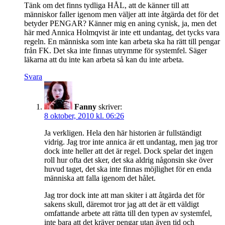
Tänk om det finns tydliga HÅL, att de känner till att
människor faller igenom men väljer att inte åtgärda det för det
betyder PENGAR? Känner mig en aning cynisk, ja, men det
här med Annica Holmqvist är inte ett undantag, det tycks vara
regeln. En människa som inte kan arbeta ska ha rätt till pengar
från FK. Det ska inte finnas utrymme för systemfel. Säger
läkarna att du inte kan arbeta så kan du inte arbeta.
Svara
Fanny
skriver:
8 oktober, 2010 kl. 06:26
Ja verkligen. Hela den här historien är fullständigt
vidrig. Jag tror inte annica är ett undantag, men jag tror
dock inte heller att det är regel. Dock spelar det ingen
roll hur ofta det sker, det ska aldrig någonsin ske över
huvud taget, det ska inte finnas möjlighet för en enda
människa att falla igenom det hålet.
Jag tror dock inte att man skiter i att åtgärda det för
sakens skull, däremot tror jag att det är ett väldigt
omfattande arbete att rätta till den typen av systemfel,
inte bara att det kräver pengar utan även tid och