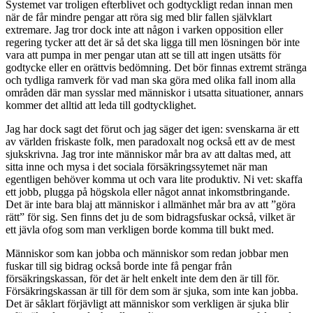
Systemet var troligen efterblivet och godtyckligt redan innan men
när de får mindre pengar att röra sig med blir fallen självklart
extremare. Jag tror dock inte att någon i varken opposition eller
regering tycker att det är så det ska ligga till men lösningen bör inte
vara att pumpa in mer pengar utan att se till att ingen utsätts för
godtycke eller en orättvis bedömning. Det bör finnas extremt stränga
och tydliga ramverk för vad man ska göra med olika fall inom alla
områden där man sysslar med människor i utsatta situationer, annars
kommer det alltid att leda till godtycklighet.
Jag har dock sagt det förut och jag säger det igen: svenskarna är ett
av världen friskaste folk, men paradoxalt nog också ett av de mest
sjukskrivna. Jag tror inte människor mår bra av att daltas med, att
sitta inne och mysa i det sociala försäkringssytemet när man
egentligen behöver komma ut och vara lite produktiv. Ni vet: skaffa
ett jobb, plugga på högskola eller något annat inkomstbringande.
Det är inte bara blaj att människor i allmänhet mår bra av att ”göra
rätt” för sig. Sen finns det ju de som bidragsfuskar också, vilket är
ett jävla ofog som man verkligen borde komma till bukt med.
Människor som kan jobba och människor som redan jobbar men
fuskar till sig bidrag också borde inte få pengar från
försäkringskassan, för det är helt enkelt inte dem den är till för.
Försäkringskassan är till för dem som är sjuka, som inte kan jobba.
Det är såklart förjävligt att människor som verkligen är sjuka blir