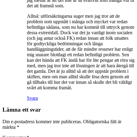
jag menar är att det inte är så svartvitt som många vill få
det att framstå som.
Alltså: utförsäkringarna suger men jag tror att de
problem som uppstått i många och mycket var redan
befintliga sådana, som nu har kommit till uttryck genom
dessa extremfall. Dock var det ju vanligt inom socialen
(och jag antar också FK) redan innan att folk utsattes
för godtyckliga bedömningar och långa
handläggningstider, att de får mindre resurser har enligt
mig snarare blottlagt ett redan befintligt problem. Sen
kan det hända att FK ändå har för lite pengar att röra sig
med, men jag tror inte att lösningen är att bara återgå till
det gamla. Det är ju alltid så att det uppstår problem i
skiften, men om man alltid skulle lösa dem genom att
gå tillbaks till hur det var innan så skulle det bli väldigt
svårt att komma framåt.
Svara
Lämna ett svar
Din e-postadress kommer inte publiceras.
Obligatoriska fält är
märkta
*