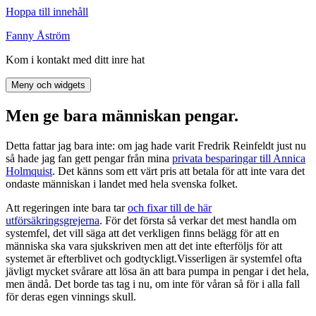
Hoppa till innehåll
Fanny Åström
Kom i kontakt med ditt inre hat
Meny och widgets
Men ge bara människan pengar.
Detta fattar jag bara inte: om jag hade varit Fredrik Reinfeldt just nu
så hade jag fan gett pengar från mina
privata besparingar till Annica
Holmquist
. Det känns som ett värt pris att betala för att inte vara det
ondaste människan i landet med hela svenska folket.
Att regeringen inte bara tar
och fixar till de här
utförsäkringsgrejerna
. För det första så verkar det mest handla om
systemfel, det vill säga att det verkligen finns belägg för att en
människa ska vara sjukskriven men att det inte efterföljs för att
systemet är efterblivet och godtyckligt.Visserligen är systemfel ofta
jävligt mycket svårare att lösa än att bara pumpa in pengar i det hela,
men ändå. Det borde tas tag i nu, om inte för våran så för i alla fall
för deras egen vinnings skull.