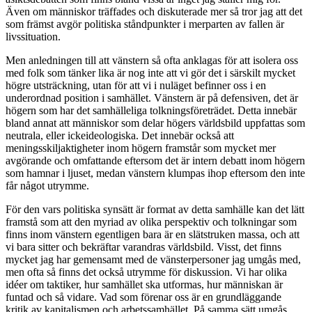
Även om människor träffades och diskuterade mer så tror jag att det
som främst avgör politiska ståndpunkter i merparten av fallen är
livssituation.
Men anledningen till att vänstern så ofta anklagas för att isolera oss
med folk som tänker lika är nog inte att vi gör det i särskilt mycket
högre utsträckning, utan för att vi i nuläget befinner oss i en
underordnad position i samhället. Vänstern är på defensiven, det är
högern som har det samhälleliga tolkningsföreträdet. Detta innebär
bland annat att människor som delar högers världsbild uppfattas som
neutrala, eller ickeideologiska. Det innebär också att
meningsskiljaktigheter inom högern framstår som mycket mer
avgörande och omfattande eftersom det är intern debatt inom högern
som hamnar i ljuset, medan vänstern klumpas ihop eftersom den inte
får något utrymme.
För den vars politiska synsätt är format av detta samhälle kan det lätt
framstå som att den myriad av olika perspektiv och tolkningar som
finns inom vänstern egentligen bara är en slätstruken massa, och att
vi bara sitter och bekräftar varandras världsbild. Visst, det finns
mycket jag har gemensamt med de vänsterpersoner jag umgås med,
men ofta så finns det också utrymme för diskussion. Vi har olika
idéer om taktiker, hur samhället ska utformas, hur människan är
funtad och så vidare. Vad som förenar oss är en grundläggande
kritik av kapitalismen och arbetssamhället. På samma sätt umgås