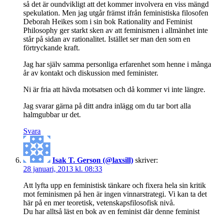
så det är oundvikligt att det kommer involvera en viss mängd
spekulation. Men jag utgår främst ifrån feministiska filosofen
Deborah Heikes som i sin bok Rationality and Feminist
Philosophy ger starkt sken av att feminismen i allmänhet inte
står på sidan av rationalitet. Istället ser man den som en
förtryckande kraft.
Jag har själv samma personliga erfarenhet som henne i många
år av kontakt och diskussion med feminister.
Ni är fria att hävda motsatsen och då kommer vi inte längre.
Jag svarar gärna på ditt andra inlägg om du tar bort alla
halmgubbar ur det.
Svara
Isak T. Gerson (@laxsill)
skriver:
28 januari, 2013 kl. 08:33
Att lyfta upp en feministisk tänkare och fixera hela sin kritik
mot feminismen på hen är ingen vinnarstrategi. Vi kan ta det
här på en mer teoretisk, vetenskapsfilosofisk nivå.
Du har alltså läst en bok av en feminist där denne feminist