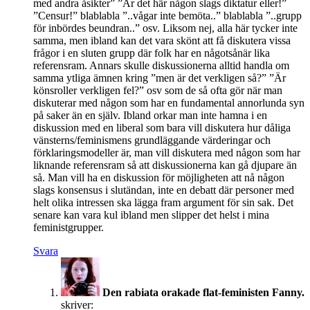
med andra åsikter” ”Är det här någon slags diktatur eller!”
”Censur!” blablabla ”..vågar inte bemöta..” blablabla ”..grupp
för inbördes beundran..” osv. Liksom nej, alla här tycker inte
samma, men ibland kan det vara skönt att få diskutera vissa
frågor i en sluten grupp där folk har en någotsånär lika
referensram. Annars skulle diskussionerna alltid handla om
samma ytliga ämnen kring ”men är det verkligen så?” ”Är
könsroller verkligen fel?” osv som de så ofta gör när man
diskuterar med någon som har en fundamental annorlunda syn
på saker än en själv. Ibland orkar man inte hamna i en
diskussion med en liberal som bara vill diskutera hur dåliga
vänsterns/feminismens grundläggande värderingar och
förklaringsmodeller är, man vill diskutera med någon som har
liknande referensram så att diskussionerna kan gå djupare än
så. Man vill ha en diskussion för möjligheten att nå någon
slags konsensus i slutändan, inte en debatt där personer med
helt olika intressen ska lägga fram argument för sin sak. Det
senare kan vara kul ibland men slipper det helst i mina
feministgrupper.
Svara
Den rabiata orakade flat-feministen Fanny.
skriver: