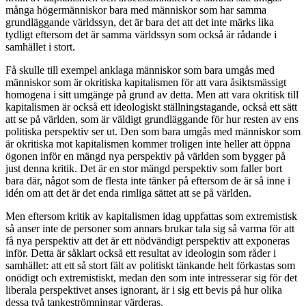
många högermänniskor bara med människor som har samma
grundläggande världssyn, det är bara det att det inte märks lika
tydligt eftersom det är samma världssyn som också är rådande i
samhället i stort.
Få skulle till exempel anklaga människor som bara umgås med
människor som är okritiska kapitalismen för att vara åsiktsmässigt
homogena i sitt umgänge på grund av detta. Men att vara okritisk till
kapitalismen är också ett ideologiskt ställningstagande, också ett sätt
att se på världen, som är väldigt grundläggande för hur resten av ens
politiska perspektiv ser ut. Den som bara umgås med människor som
är okritiska mot kapitalismen kommer troligen inte heller att öppna
ögonen inför en mängd nya perspektiv på världen som bygger på
just denna kritik. Det är en stor mängd perspektiv som faller bort
bara där, något som de flesta inte tänker på eftersom de är så inne i
idén om att det är det enda rimliga sättet att se på världen.
Men eftersom kritik av kapitalismen idag uppfattas som extremistisk
så anser inte de personer som annars brukar tala sig så varma för att
få nya perspektiv att det är ett nödvändigt perspektiv att exponeras
inför. Detta är såklart också ett resultat av ideologin som råder i
samhället: att ett så stort fält av politiskt tänkande helt förkastas som
onödigt och extremistiskt, medan den som inte intresserar sig för det
liberala perspektivet anses ignorant, är i sig ett bevis på hur olika
dessa två tankeströmningar värderas.