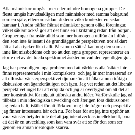
Alla människor umgås i mer eller mindre homogena grupper. De
flesta umgås huvudsakligen med människor med samma bakgrund
som en själv, eftersom sådant dikterar vilka kontexter en sedan
hamnar i. Andra träffar främst människor genom olika föreningar,
vilket såklart också gör att det finns en likriktning redan från början.
Grupperingar framstår alltid som mer homogena utifrån än inifrån,
den som inte är insatt i de grundläggande perspektiven tror såklart
lätt att alla tycker lika i allt. På samma sätt så kan nog den som är
inne lätt missbedöma och tro att den egna gruppen representerar en
större del av det totala spektrumet åsikter än vad den egentligen gör.
Jag har personligen inga problem med att världens alla åsikter inte
finns representerade i min kompiskrets, och jag är mer intresserad av
att utforska vänsterperspektivet djupare än att hålla samma tråkiga
diskussion om äganderätt igen och igen. Jag vet redan att det liberala
perspektivet inget har att erbjuda och jag är övertygad om att det är
mer konstruktivt för mig att utforska andra idéer. Varför skulle jag gå
tillbaka i min ideologiska utveckling och återigen föra diskussioner
jag redan haft, istället för att förkovra mig i de frågor och perspektiv
jag finner intressanta här och nu. För bara för att jag inte upphör att
vara vänster betyder inte det att jag inte utvecklas intellektuellt, bara
att det är en utveckling som kan vara svår att se för den som ser
genom en annan ideologisk skärva.