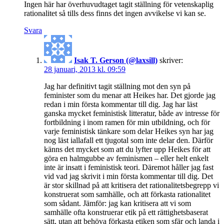
Ingen här har överhuvudtaget tagit ställning för vetenskaplig
rationalitet så tills dess finns det ingen avvikelse vi kan se.
Svara
Isak T. Gerson (@laxsill)
skriver:
28 januari, 2013 kl. 09:59
Jag har definitivt tagit ställning mot den syn på
feminister som du menar att Heikes har. Det gjorde jag
redan i min första kommentar till dig. Jag har läst
ganska mycket feministisk litteratur, både av intresse för
fortbildning i inom ramen för min utbildning, och för
varje feministisk tänkare som delar Heikes syn har jag
nog läst iallafall ett tjugotal som inte delar den. Därför
känns det mycket som att du lyfter upp Heikes för att
göra en halmgubbe av feminismen – eller helt enkelt
inte är insatt i feministisk teori. Däremot håller jag fast
vid vad jag skrivit i min första kommentar till dig. Det
är stor skillnad på att kritisera det rationalitetsbegrepp vi
konstruerat som samhälle, och att förkasta rationalitet
som sådant. Jämför: jag kan kritisera att vi som
samhälle ofta konstruerar etik på ett rättighetsbaserat
sätt, utan att behöva förkasta etiken som sfär och landa i