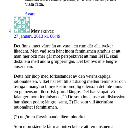
vissa fatta.
Svara
May
skriver:
27 januari, 2013 kl. 06:49
Det finns inget värre än att vara i ett rum där alla tycker
likadant. Men vad som hänt inom feminismen gradvis är att
man mer och mer går mot perspektivet att man INTE skall
diskutera med andra grupperingar. Det behövs inte längre
anser man.
Detta hör ihop med förkastandet av den vetenskapliga
rationaliteten, vilket har lett till att dialog mellan feminister och
övriga i mångt och mycket är omöjlig eftersom det inte finns
en gemensam filosofisk grund längre. Det har skapat två
falanger inom feminismen, 1) De som inte anser att diskussion
har någon poäng längre, samt, 2) De som vill återinföra
rationalitet i feminismen.
(2) utgör en försvinnande liten minoritet.
Som utomstående får man intrycket av att feminismen är