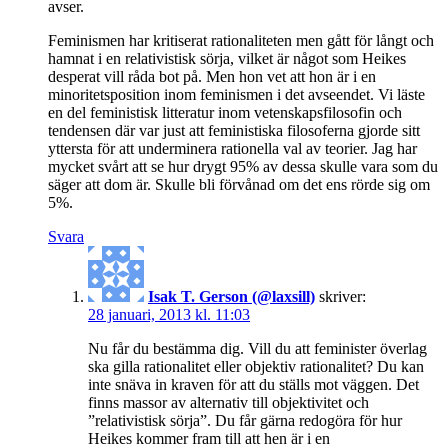
avser.
Feminismen har kritiserat rationaliteten men gått för långt och
hamnat i en relativistisk sörja, vilket är något som Heikes
desperat vill råda bot på. Men hon vet att hon är i en
minoritetsposition inom feminismen i det avseendet. Vi läste
en del feministisk litteratur inom vetenskapsfilosofin och
tendensen där var just att feministiska filosoferna gjorde sitt
yttersta för att underminera rationella val av teorier. Jag har
mycket svårt att se hur drygt 95% av dessa skulle vara som du
säger att dom är. Skulle bli förvånad om det ens rörde sig om
5%.
Svara
Isak T. Gerson (@laxsill)
skriver:
28 januari, 2013 kl. 11:03
Nu får du bestämma dig. Vill du att feminister överlag
ska gilla rationalitet eller objektiv rationalitet? Du kan
inte snäva in kraven för att du ställs mot väggen. Det
finns massor av alternativ till objektivitet och
”relativistisk sörja”. Du får gärna redogöra för hur
Heikes kommer fram till att hen är i en