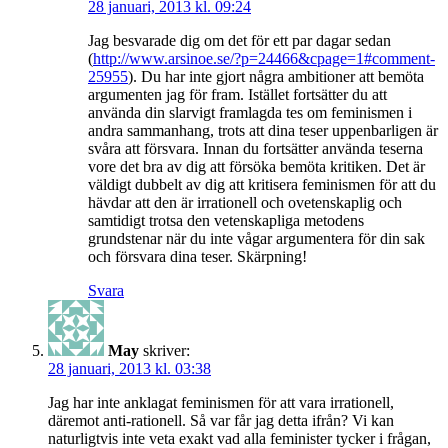
28 januari, 2013 kl. 09:24
Jag besvarade dig om det för ett par dagar sedan
(
http://www.arsinoe.se/?p=24466&cpage=1#comment-
25955
). Du har inte gjort några ambitioner att bemöta
argumenten jag för fram. Istället fortsätter du att
använda din slarvigt framlagda tes om feminismen i
andra sammanhang, trots att dina teser uppenbarligen är
svåra att försvara. Innan du fortsätter använda teserna
vore det bra av dig att försöka bemöta kritiken. Det är
väldigt dubbelt av dig att kritisera feminismen för att du
hävdar att den är irrationell och ovetenskaplig och
samtidigt trotsa den vetenskapliga metodens
grundstenar när du inte vågar argumentera för din sak
och försvara dina teser. Skärpning!
Svara
May
skriver:
28 januari, 2013 kl. 03:38
Jag har inte anklagat feminismen för att vara irrationell,
däremot anti-rationell. Så var får jag detta ifrån? Vi kan
naturligtvis inte veta exakt vad alla feminister tycker i frågan,