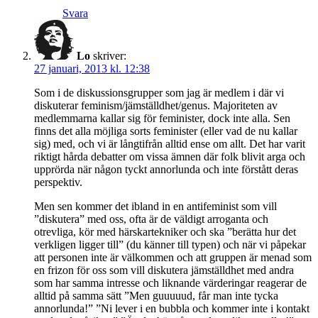
Svara
Lo
skriver:
27 januari, 2013 kl. 12:38
Som i de diskussionsgrupper som jag är medlem i där vi
diskuterar feminism/jämställdhet/genus. Majoriteten av
medlemmarna kallar sig för feminister, dock inte alla. Sen
finns det alla möjliga sorts feminister (eller vad de nu kallar
sig) med, och vi är långtifrån alltid ense om allt. Det har varit
riktigt hårda debatter om vissa ämnen där folk blivit arga och
upprörda när någon tyckt annorlunda och inte förstått deras
perspektiv.
Men sen kommer det ibland in en antifeminist som vill
”diskutera” med oss, ofta är de väldigt arroganta och
otrevliga, kör med härskartekniker och ska ”berätta hur det
verkligen ligger till” (du känner till typen) och när vi påpekar
att personen inte är välkommen och att gruppen är menad som
en frizon för oss som vill diskutera jämställdhet med andra
som har samma intresse och liknande värderingar reagerar de
alltid på samma sätt ”Men guuuuud, får man inte tycka
annorlunda!” ”Ni lever i en bubbla och kommer inte i kontakt