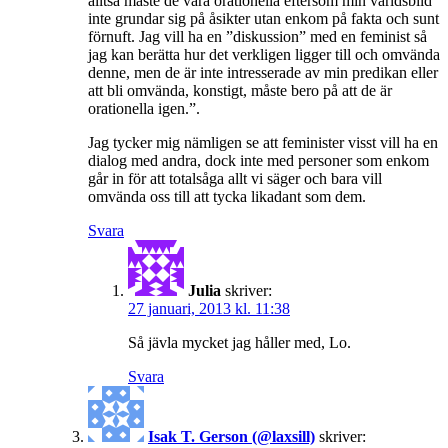
alltså måste de vara orationella eftersom min världsbild
inte grundar sig på åsikter utan enkom på fakta och sunt
förnuft. Jag vill ha en ”diskussion” med en feminist så
jag kan berätta hur det verkligen ligger till och omvända
denne, men de är inte intresserade av min predikan eller
att bli omvända, konstigt, måste bero på att de är
orationella igen.”.
Jag tycker mig nämligen se att feminister visst vill ha en
dialog med andra, dock inte med personer som enkom
går in för att totalsåga allt vi säger och bara vill
omvända oss till att tycka likadant som dem.
Svara
Julia
skriver:
27 januari, 2013 kl. 11:38
Så jävla mycket jag håller med, Lo.
Svara
Isak T. Gerson (@laxsill)
skriver: