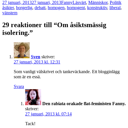
Postat
Författare
Kategorier
Tag
27 januari, 2013
27 januari, 2013
Fanny
Läsvärt
,
Människor
,
Politik
åsikter
,
borgerlig
,
debatt
,
homogen
,
homogent
,
konstruktiv
,
liberal
,
vänstern
29 reaktioner till “Om åsiktsmässig
isolering.”
Sven
skriver:
27 januari, 2013 kl. 12:31
Som vanligt välskrivet och tankeväckande. Ett blogginlägg
som är en essä.
Svara
Den rabiata orakade flat-feministen Fanny.
skriver:
27 januari, 2013 kl. 07:14
Tack!