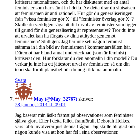
kritiserar rationaliteten, och du har diskuterat med ett antal
feminister som har stämt in i detta. Av detta drar du slutsatsen
att feminismen är anti-rationell. Hur gör du generaliseringen
från ”vissa feminister gör X” till ”feminister överlag gör X”?
Skulle du verkligen säga att ditt urval av feminister som ligger
till grund för din generalisering är representativt? Tror du inte
att urvalet kan ha färgats av dina attityder gentemot
feminismen? Slutligen: Jag har inte sett någon feminist
stämma in i din bild av feminismen i kommentarsfälten här.
Däremot har bland annat undertecknad (som är feminist)
kritiserat den. Hur förklarar du den anomalin i din modell? Du
verkar ju inte ha ett jättestort urval av feminister, så om din
teori ska förbli plausibel bör du nog förklara anomalin.
Svara
May (@May_32767)
skriver:
28 januari, 2013 kl. 09:01
Jag baserar min åsikt främst på observationer som feminister
själva gjort. Eller i detta fallet, framförallt Deborah Heikes,
vars jobb involverar just denna frågan. Jag skulle bli glad om
någon kunde visa att hon har fel i sina observationer.