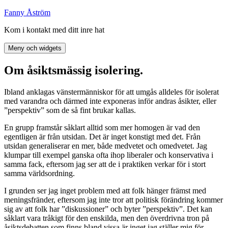
Hoppa
Fanny Åström
till
Kom i kontakt med ditt inre hat
innehåll
Meny och widgets
Om åsiktsmässig isolering.
Ibland anklagas vänstermänniskor för att umgås alldeles för isolerat
med varandra och därmed inte exponeras inför andras åsikter, eller
”perspektiv” som de så fint brukar kallas.
En grupp framstår såklart alltid som mer homogen är vad den
egentligen är från utsidan. Det är inget konstigt med det. Från
utsidan generaliserar en mer, både medvetet och omedvetet. Jag
klumpar till exempel ganska ofta ihop liberaler och konservativa i
samma fack, eftersom jag ser att de i praktiken verkar för i stort
samma världsordning.
I grunden ser jag inget problem med att folk hänger främst med
meningsfränder, eftersom jag inte tror att politisk förändring kommer
sig av att folk har ”diskussioner” och byter ”perspektiv”. Det kan
såklart vara tråkigt för den enskilda, men den överdrivna tron på
åsiktsdebatten som finns bland vissa är inget jag ställer mig för.